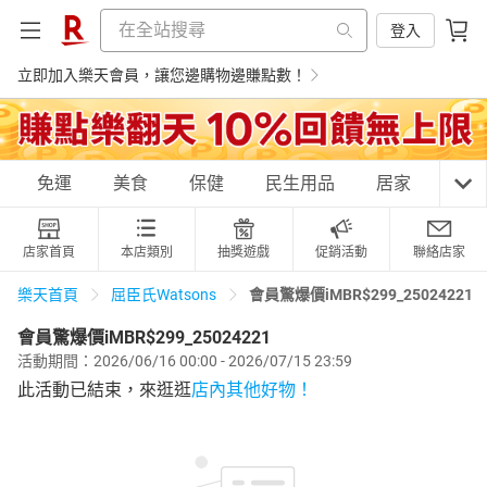
登入
立即加入樂天會員，讓您邊購物邊賺點數！
購物網分類
免運
美食
保健
民生用品
居家
3C
店家首頁
本店類別
抽獎遊戲
促銷活動
聯絡店家
天天免運
美食蛋糕
養生保健
民生用品
會員驚爆價iMBR$299_25024221
樂天首頁
屈臣氏Watsons
會員驚爆價iMBR$299_25024221
活動期間：2026/06/16 00:00 - 2026/07/15 23:59
居家生活
3C家電
運動休閒
親子玩具
此活動已結束，來逛逛
店內其他好物！
女裝
男裝
化妝保養
情趣用品