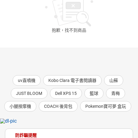
日本購物
電子/紙本書
HOT
抱歉，找不到
商品
uv直噴機
Kobo Clara 電子書閱讀器
山蘇
JUST BLOOM
Dell XPS 15
籃球
青梅
小腿按摩機
COACH 後背包
Pokemon寶可夢 盒玩
防詐騙提醒