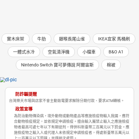
實木床架
牛肋
銀喉長尾山雀
IKEA宜家 馬桶刷
一體式水冷
空氣清淨機
小檔車
B&O A1
Nintendo Switch 寶可夢傳說 阿爾宙斯
棉被
防詐騙提醒
台灣樂天市場與店家不會主動致電要求解除分期付款、要求ATM轉帳。
政策宣導
為防治動物傳染病，境外動物或動物產品等應施檢疫物輸入我國，應符
合動物檢疫規定，並依規定申請檢疫。擅自輸入屬禁止輸入之應施檢疫
物者最高可處七年以下有期徒刑，得併科新臺幣三百萬元以下罰金。應
施檢疫物之輸入人或代理人未依規定申請檢疫者，得處新臺幣五萬元以
上一百萬元以下罰鍰，並得按次處罰。