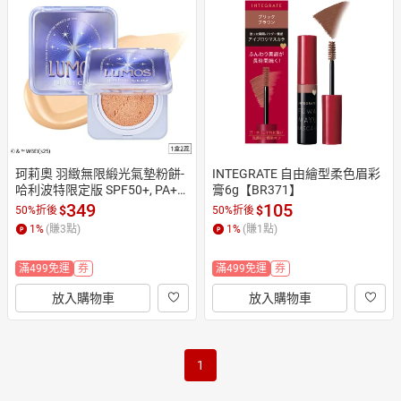
日本購物
電子/紙本書
HOT
珂莉奧 羽緻無限緞光氣墊粉餅-
INTEGRATE 自由繪型柔色眉彩
哈利波特限定版 SPF50+, PA++
膏6g【BR371】
+(23N自然色) 15g*2
349
105
$
$
50%折後
50%折後
1
%
(賺
3
點)
1
%
(賺
1
點)
滿499免運
券
滿499免運
券
放入購物車
放入購物車
1