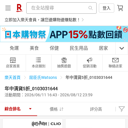
登入
立即加入樂天會員，讓您邊購物邊賺點數！
購物網分類
免運
美食
保健
民生用品
居家
3C
店家首頁
本店類別
抽獎遊戲
促銷活動
聯絡店家
天天免運
美食蛋糕
養生保健
民生用品
年中清貨5折_0103031644
樂天首頁
屈臣氏Watsons
年中清貨5折_0103031644
活動期間：2026/06/11 16:43 - 2026/08/12 23:59
居家生活
3C家電
運動休閒
親子玩具
綜合排名
價格
評分高
女裝
男裝
化妝保養
情趣用品