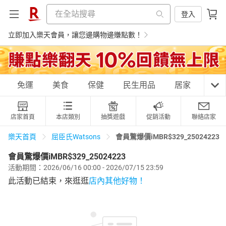
登入
立即加入樂天會員，讓您邊購物邊賺點數！
購物網分類
免運
美食
保健
民生用品
居家
3C
店家首頁
本店類別
抽獎遊戲
促銷活動
聯絡店家
天天免運
美食蛋糕
養生保健
民生用品
會員驚爆價iMBR$329_25024223
樂天首頁
屈臣氏Watsons
會員驚爆價iMBR$329_25024223
活動期間：2026/06/16 00:00 - 2026/07/15 23:59
居家生活
3C家電
運動休閒
親子玩具
此活動已結束，來逛逛
店內其他好物！
女裝
男裝
化妝保養
情趣用品