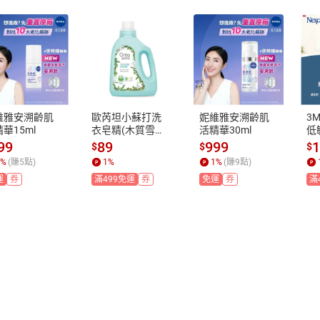
維雅安溯齡肌
歐芮坦小蘇打洗
妮維雅安溯齡肌
3M
華15ml
衣皂精(木質雪松)
活精華30ml
低
1500g
吋
99
89
999
$
$
$
%
(賺
5
點)
1
%
1
%
(賺
9
點)
運
券
滿499免運
券
免運
券
滿