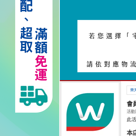
樂
會員
活動期間
此
本