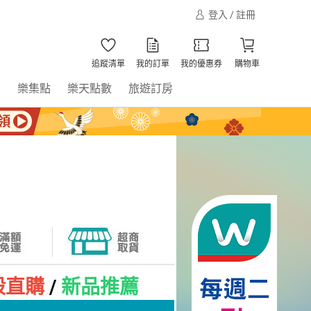
登入 / 註冊
追蹤清單
我的訂單
我的優惠券
購物車
書
樂集點
樂天點數
旅遊訂房
殺直購
/
新品推薦