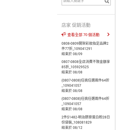
店家 促銷活動
查看全部 70 個活動
0808-0809開架彩妝指定品牌2
件77折_109041291
結束於 08/09
0807-0808全店消費不限金額享
85折_105929525
結束於 08/08
(0807-0808)任挑任選兩件64折
_109041057
結束於 08/08
(0807-0808)任挑任選兩件64折
_109041057
結束於 08/08
2件$1482-明治膠原蛋白粉28日
份袋裝_108081829
結束於 08/12