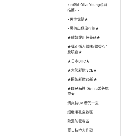
⋆⋆韓國 Olive Young必買
推薦⋆⋆
⋆男性保健★
⋆暑假出遊旅行組★
★韓妞愛用保養品★
★揮別惱人體味/體香/定
妝噴霧★
★日本DHC★
★大勢彩妝 3CE★
★開架彩妝85折★
★國民品牌-Divinia蒂芬妮
亞★
清爽抗UV 發光一夏
細緻毛孔急救區
除濕防霉專區
夏日抗痘大作戰