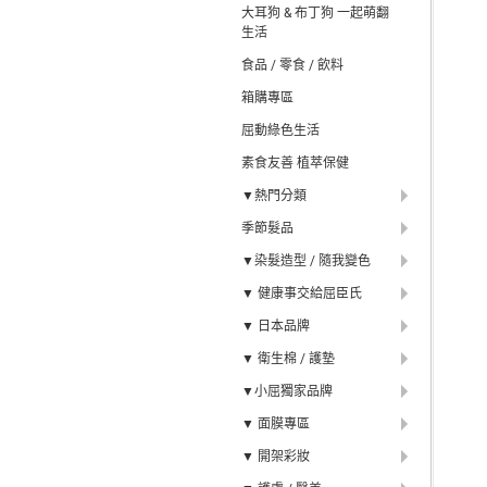
大耳狗 & 布丁狗 一起萌翻
生活
食品 / 零食 / 飲料
箱購專區
屈動綠色生活
素食友善 植萃保健
▼熱門分類
季節髮品
▼染髮造型 / 隨我變色
▼ 健康事交給屈臣氏
▼ 日本品牌
▼ 衛生棉 / 護墊
▼小屈獨家品牌
▼ 面膜專區
▼ 開架彩妝