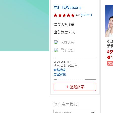
屈臣氏Watsons
4.8
(32521)
追蹤人數
6萬
出貨速度 2 天
妮
人氣店家
活精
電子發票
5
$
1
0800-051148
免
地區: 台北市松山區
聯絡店家
店家資訊
追蹤店家
於店家內搜尋