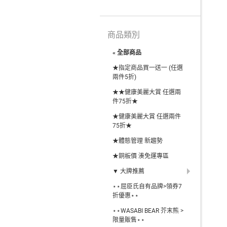
商品類別
« 全部商品
★指定商品買一送一 (任選
兩件5折)
★★健康美麗大賞 任選兩
件75折★
★健康美麗大賞 任選兩件
75折★
★體態管理 新趨勢
★銅板價 湊免運專區
▼ 大牌推薦
⋆⋆屈臣氏自有品牌>領券7
折優惠⋆⋆
⋆⋆WASABI BEAR 芥末熊 >
限量販售⋆⋆