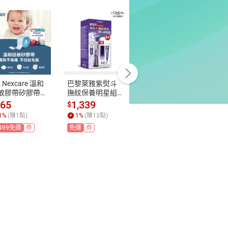
 Nexcare 溫和
巴黎萊雅紫熨斗
IMMEME我愛嫩
B
敏膠帶矽膠帶1
撫紋保養明星組
顏修容水光棒組
和
 1捲
(3.0版) (紫熨斗
 6.7g+2.5g
組
165
1,339
550
$
$
$
(無按摩頭)30ml+
1
%
(賺
1
點)
1
%
(賺
13
點)
1
%
(賺
5
點)
7.5ml+啵啵晶露2
499免運
券
免運
券
免運
券
2ml)