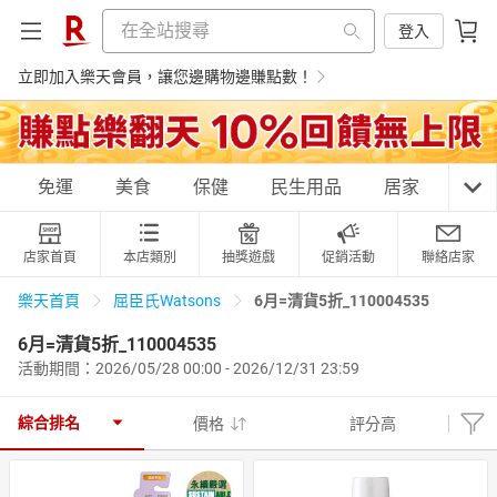
登入
立即加入樂天會員，讓您邊購物邊賺點數！
購物網分類
免運
美食
保健
民生用品
居家
3C
店家首頁
本店類別
抽獎遊戲
促銷活動
聯絡店家
天天免運
美食蛋糕
養生保健
民生用品
6月=清貨5折_110004535
樂天首頁
屈臣氏Watsons
6月=清貨5折_110004535
活動期間：2026/05/28 00:00 - 2026/12/31 23:59
居家生活
3C家電
運動休閒
親子玩具
綜合排名
價格
評分高
女裝
男裝
化妝保養
情趣用品