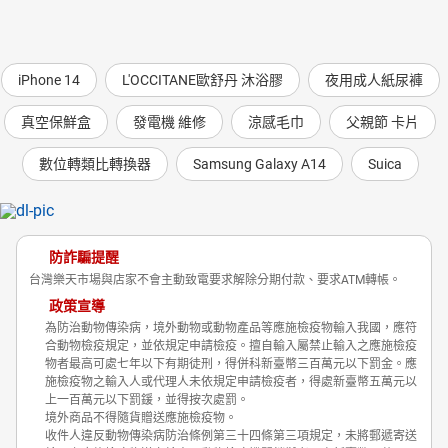
iPhone 14
L'OCCITANE歐舒丹 沐浴膠
夜用成人紙尿褲
真空保鮮盒
發電機 維修
涼感毛巾
父親節 卡片
數位轉類比轉換器
Samsung Galaxy A14
Suica
防詐騙提醒
台灣樂天市場與店家不會主動致電要求解除分期付款、要求ATM轉帳。
政策宣導
為防治動物傳染病，境外動物或動物產品等應施檢疫物輸入我國，應符
合動物檢疫規定，並依規定申請檢疫。擅自輸入屬禁止輸入之應施檢疫
物者最高可處七年以下有期徒刑，得併科新臺幣三百萬元以下罰金。應
施檢疫物之輸入人或代理人未依規定申請檢疫者，得處新臺幣五萬元以
上一百萬元以下罰鍰，並得按次處罰。
境外商品不得隨貨贈送應施檢疫物。
收件人違反動物傳染病防治條例第三十四條第三項規定，未將郵遞寄送