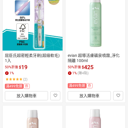
日本購物
電子/紙本書
HOT
屈臣氏超密輕柔牙刷(超級軟毛)
evian 超導活膚礦泉噴霧_淨化
1入
隔離 100ml
19
425
$
$
50%折後
50%折後
1
%
1
%
(賺
4
點)
(2)
滿499免運
券
滿499免運
券
放入購物車
放入購物車