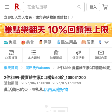
登入
立即加入樂天會員，讓您邊購物邊賺點數！
購物網分類
免運
美食
保健
民生用品
居家
3C
店家首頁
本店類別
抽獎遊戲
促銷活動
聯絡店家
天天免運
美食蛋糕
養生保健
民生用品
2件$399-愛喜維生素C口嚼錠60錠_10
樂天首頁
屈臣氏Watsons
2件$399-愛喜維生素C口嚼錠60錠_108081200
活動期間：2026/06/16 00:00 - 2026/07/15 23:59
居家生活
3C家電
運動休閒
親子玩具
此活動已結束，來逛逛
店內其他好物！
女裝
男裝
化妝保養
情趣用品