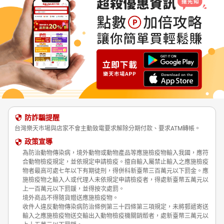
防詐騙提醒
台灣樂天市場與店家不會主動致電要求解除分期付款、要求ATM轉帳。
政策宣導
為防治動物傳染病，境外動物或動物產品等應施檢疫物輸入我國，應符
合動物檢疫規定，並依規定申請檢疫。擅自輸入屬禁止輸入之應施檢疫
物者最高可處七年以下有期徒刑，得併科新臺幣三百萬元以下罰金。應
施檢疫物之輸入人或代理人未依規定申請檢疫者，得處新臺幣五萬元以
上一百萬元以下罰鍰，並得按次處罰。
境外商品不得隨貨贈送應施檢疫物。
收件人違反動物傳染病防治條例第三十四條第三項規定，未將郵遞寄送
輸入之應施檢疫物送交輸出入動物檢疫機關銷燬者，處新臺幣三萬元以