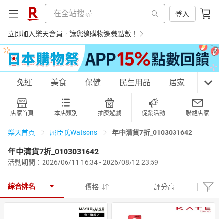
登入
立即加入樂天會員，讓您邊購物邊賺點數！
購物網分類
免運
美食
保健
民生用品
居家
3C
店家首頁
本店類別
抽獎遊戲
促銷活動
聯絡店家
天天免運
美食蛋糕
養生保健
民生用品
年中清貨7折_0103031642
樂天首頁
屈臣氏Watsons
年中清貨7折_0103031642
活動期間：2026/06/11 16:34 - 2026/08/12 23:59
居家生活
3C家電
運動休閒
親子玩具
綜合排名
價格
評分高
女裝
男裝
化妝保養
情趣用品