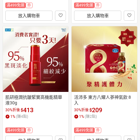
滿499免運
券
滿499免運
券
放入購物車
放入購物車
肌研極潤抗皺緊實高機能精華
活沛多 東方八耀人蔘神氣飲 8
液30g
入
413
209
$
$
30%折後
30%折後
1
%
(賺
4
點)
1
%
(賺
2
點)
滿499免運
券
滿499免運
券