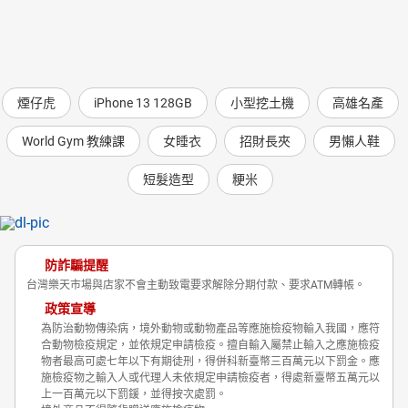
煙仔虎
iPhone 13 128GB
小型挖土機
高雄名產
World Gym 教練課
女睡衣
招財長夾
男懶人鞋
短髮造型
粳米
防詐騙提醒
台灣樂天市場與店家不會主動致電要求解除分期付款、要求ATM轉帳。
政策宣導
為防治動物傳染病，境外動物或動物產品等應施檢疫物輸入我國，應符
合動物檢疫規定，並依規定申請檢疫。擅自輸入屬禁止輸入之應施檢疫
物者最高可處七年以下有期徒刑，得併科新臺幣三百萬元以下罰金。應
施檢疫物之輸入人或代理人未依規定申請檢疫者，得處新臺幣五萬元以
上一百萬元以下罰鍰，並得按次處罰。