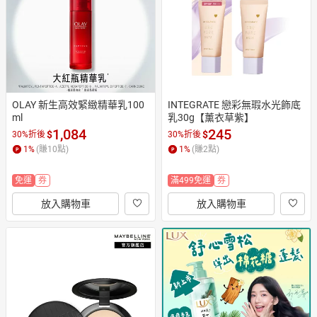
OLAY 新生高效緊緻精華乳100
INTEGRATE 戀彩無瑕水光飾底
ml
乳30g【薰衣草紫】
1,084
245
$
$
30%折後
30%折後
1
%
(賺
10
點)
1
%
(賺
2
點)
免運
券
滿499免運
券
放入購物車
放入購物車