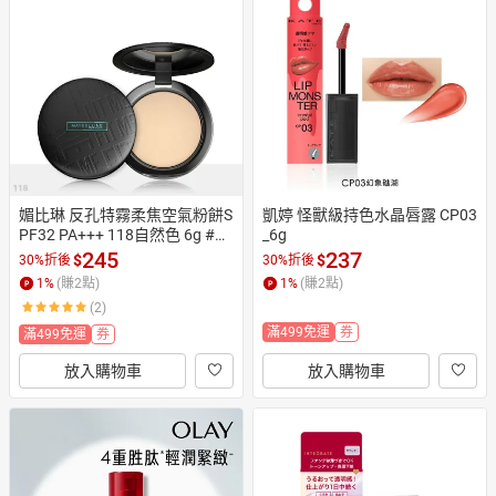
日本購物
電子/紙本書
HOT
媚比琳 反孔特霧柔焦空氣粉餅S
凱婷 怪獸級持色水晶唇露 CP03
PF32 PA+++ 118自然色 6g #空
_6g
氣小圓餅
245
237
$
$
30%折後
30%折後
1
%
(賺
2
點)
1
%
(賺
2
點)
(2)
滿499免運
券
滿499免運
券
放入購物車
放入購物車