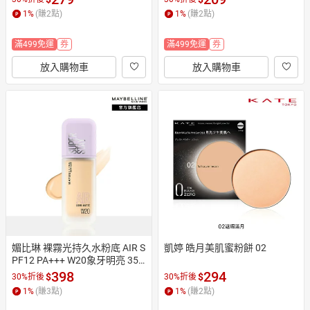
1
%
(賺
2
點)
1
%
(賺
2
點)
滿499免運
券
滿499免運
券
放入購物車
放入購物車
媚比琳 裸霧光持久水粉底 AIR S
凱婷 皓月美肌蜜粉餅 02
PF12 PA+++ W20象牙明亮 35
ml #小方胖 #薄光裸霧肌
398
294
$
$
30%折後
30%折後
1
%
(賺
3
點)
1
%
(賺
2
點)