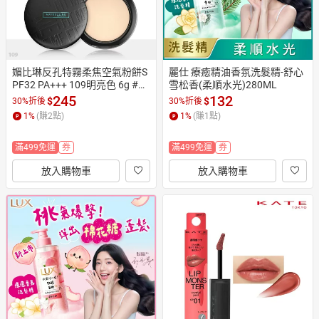
媚比琳反孔特霧柔焦空氣粉餅S
麗仕 療癒精油香氛洗髮精-舒心
PF32 PA+++ 109明亮色 6g #空
雪松香(柔順水光)280ML
氣小圓餅
245
132
$
$
30%折後
30%折後
1
%
(賺
2
點)
1
%
(賺
1
點)
滿499免運
券
滿499免運
券
放入購物車
放入購物車