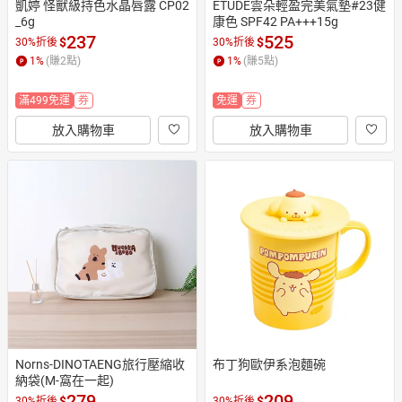
凱婷 怪獸級持色水晶唇露 CP02
ETUDE雲朵輕盈完美氣墊#23健
_6g
康色 SPF42 PA+++15g
237
525
$
$
30%折後
30%折後
1
%
(賺
2
點)
1
%
(賺
5
點)
滿499免運
券
免運
券
放入購物車
放入購物車
Norns-DINOTAENG旅行壓縮收
布丁狗歐伊系泡麵碗
納袋(M-窩在一起) 
279
209
$
$
30%折後
30%折後