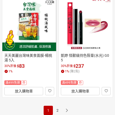
天天美麗台灣味美食面膜-楊桃
凱婷 怪獸級持色唇膏(水光) G0
湯 5入
5
83
237
$
$
30%折後
30%折後
1
%
1
%
(賺
2
點)
滿499免運
券
滿499免運
券
放入購物車
放入購物車
1
2