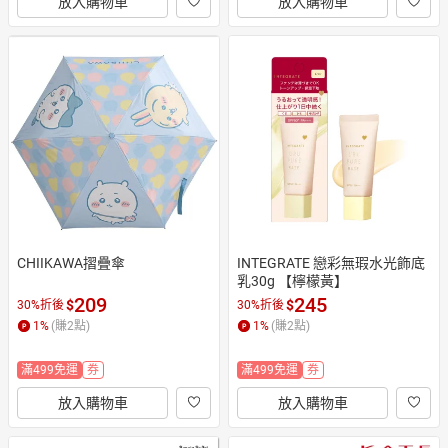
放入購物車
放入購物車
CHIIKAWA摺疊傘
INTEGRATE 戀彩無瑕水光飾底
乳30g 【檸檬黃】
209
245
$
$
30%折後
30%折後
1
%
(賺
2
點)
1
%
(賺
2
點)
滿499免運
券
滿499免運
券
放入購物車
放入購物車