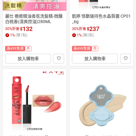
麗仕 療癒精油香氛洗髮精-微醺
凱婷 怪獸級持色水晶唇露 CP01
白桃香(清爽控油)280ML
_6g
132
237
$
$
30%折後
30%折後
1
%
(賺
1
點)
1
%
(賺
2
點)
滿499免運
券
滿499免運
券
放入購物車
放入購物車