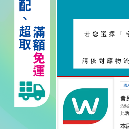
樂
會員
活動期間
此
本