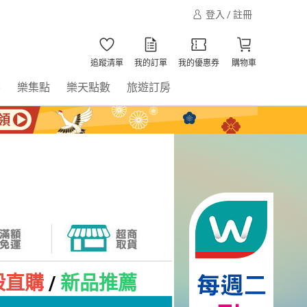
登入 / 註冊
追蹤清單
我的訂單
我的優惠券
購物車
書
樂集點
樂天點數
旅遊訂房
殺直購
/
新品推薦