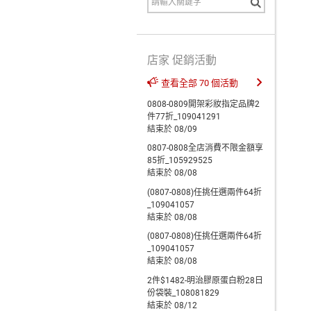
店家 促銷活動
查看全部 70 個活動
0808-0809開架彩妝指定品牌2
件77折_109041291
結束於 08/09
0807-0808全店消費不限金額享
85折_105929525
結束於 08/08
(0807-0808)任挑任選兩件64折
_109041057
結束於 08/08
(0807-0808)任挑任選兩件64折
_109041057
結束於 08/08
2件$1482-明治膠原蛋白粉28日
份袋裝_108081829
結束於 08/12