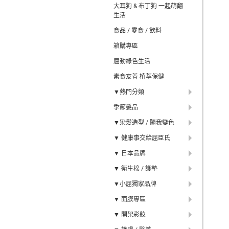
大耳狗 & 布丁狗 一起萌翻
生活
食品 / 零食 / 飲料
箱購專區
屈動綠色生活
素食友善 植萃保健
▼熱門分類
季節髮品
▼染髮造型 / 隨我變色
▼ 健康事交給屈臣氏
▼ 日本品牌
▼ 衛生棉 / 護墊
▼小屈獨家品牌
▼ 面膜專區
▼ 開架彩妝