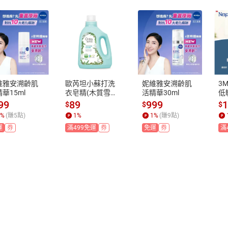
維雅安溯齡肌
歐芮坦小蘇打洗
妮維雅安溯齡肌
3M
華15ml
衣皂精(木質雪松)
活精華30ml
低
1500g
吋
99
89
999
$
$
$
%
(賺
5
點)
1
%
1
%
(賺
9
點)
運
券
滿499免運
券
免運
券
滿