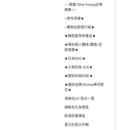
⋆⋆韓國 Olive Young必買
推薦⋆⋆
⋆男性保健★
⋆暑假出遊旅行組★
★韓妞愛用保養品★
★揮別惱人體味/體香/定
妝噴霧★
★日本DHC★
★大勢彩妝 3CE★
★開架彩妝85折★
★國民品牌-Divinia蒂芬妮
亞★
清爽抗UV 發光一夏
細緻毛孔急救區
除濕防霉專區
夏日抗痘大作戰