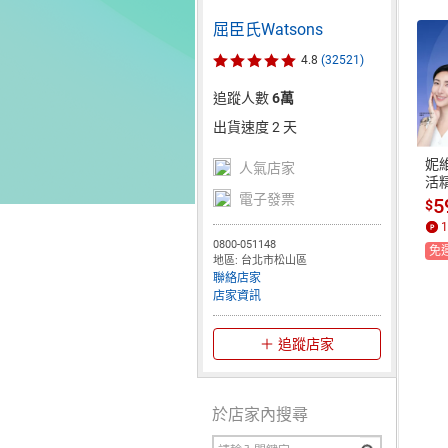
屈臣氏Watsons
4.8
(32521)
追蹤人數
6萬
出貨速度 2 天
妮
人氣店家
活精
電子發票
5
$
1
0800-051148
免
地區: 台北市松山區
聯絡店家
店家資訊
追蹤店家
於店家內搜尋