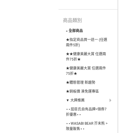
商品類別
« 全部商品
★指定商品買一送一 (任選
兩件5折)
★★健康美麗大賞 任選兩
件75折★
★健康美麗大賞 任選兩件
75折★
★體態管理 新趨勢
★銅板價 湊免運專區
▼ 大牌推薦
⋆⋆屈臣氏自有品牌>領券7
折優惠⋆⋆
⋆⋆WASABI BEAR 芥末熊 >
限量販售⋆⋆