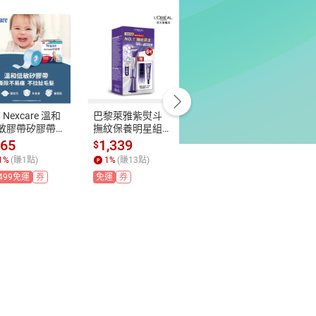
 Nexcare 溫和
巴黎萊雅紫熨斗
IMMEME我愛嫩
B
敏膠帶矽膠帶1
撫紋保養明星組
顏修容水光棒組
和
 1捲
(3.0版) (紫熨斗
 6.7g+2.5g
組
165
1,339
550
$
$
$
(無按摩頭)30ml+
1
%
(賺
1
點)
1
%
(賺
13
點)
1
%
(賺
5
點)
7.5ml+啵啵晶露2
499免運
券
免運
券
免運
券
2ml)