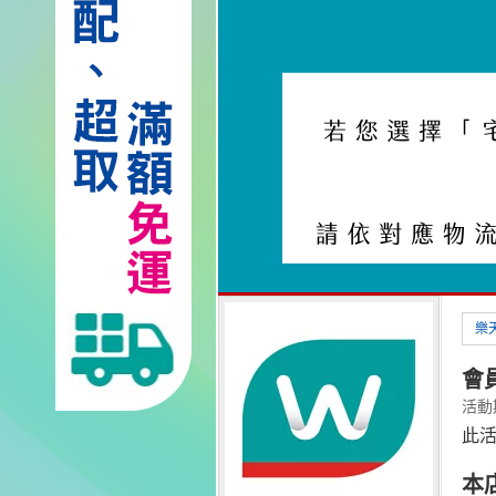
樂
會員
活動期間
此
本