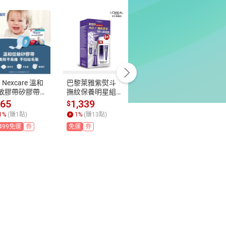
 Nexcare 溫和
巴黎萊雅紫熨斗
IMMEME我愛嫩
B
敏膠帶矽膠帶1
撫紋保養明星組
顏修容水光棒組
和
 1捲
(3.0版) (紫熨斗
 6.7g+2.5g
組
165
1,339
550
$
$
$
(無按摩頭)30ml+
1
%
(賺
1
點)
1
%
(賺
13
點)
1
%
(賺
5
點)
7.5ml+啵啵晶露2
499免運
券
免運
券
免運
券
2ml)