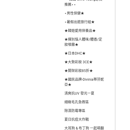
推薦⋆⋆
⋆男性保健★
⋆暑假出遊旅行組★
★韓妞愛用保養品★
★揮別惱人體味/體香/定
妝噴霧★
★日本DHC★
★大勢彩妝 3CE★
★開架彩妝85折★
★國民品牌-Divinia蒂芬妮
亞★
清爽抗UV 發光一夏
細緻毛孔急救區
除濕防霉專區
夏日抗痘大作戰
大耳狗 & 布丁狗 一起萌翻