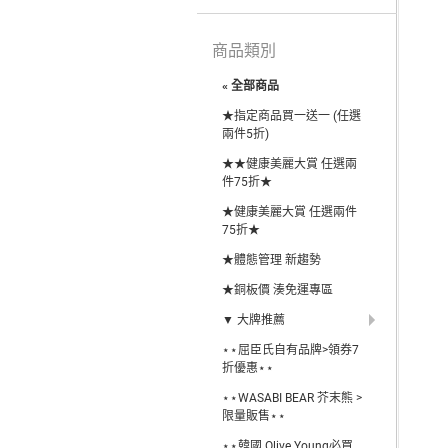
商品類別
« 全部商品
★指定商品買一送一 (任選
兩件5折)
★★健康美麗大賞 任選兩
件75折★
★健康美麗大賞 任選兩件
75折★
★體態管理 新趨勢
★銅板價 湊免運專區
▼ 大牌推薦
⋆⋆屈臣氏自有品牌>領券7
折優惠⋆⋆
⋆⋆WASABI BEAR 芥末熊 >
限量販售⋆⋆
⋆⋆韓國 Olive Young必買