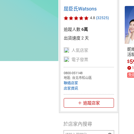
屈臣氏Watsons
4.8
(32525)
追蹤人數
6萬
出貨速度 2 天
妮
人氣店家
活精
電子發票
5
$
1
0800-051148
免
地區: 台北市松山區
聯絡店家
店家資訊
追蹤店家
於店家內搜尋