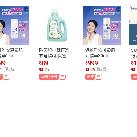
維雅安溯齡肌
歐芮坦小蘇打洗
妮維雅安溯齡肌
3M
華15ml
衣皂精(木質雪松)
活精華30ml
低
1500g
吋
99
89
999
$
$
$
%
(賺
5
點)
1
%
1
%
(賺
9
點)
運
券
滿499免運
券
免運
券
滿