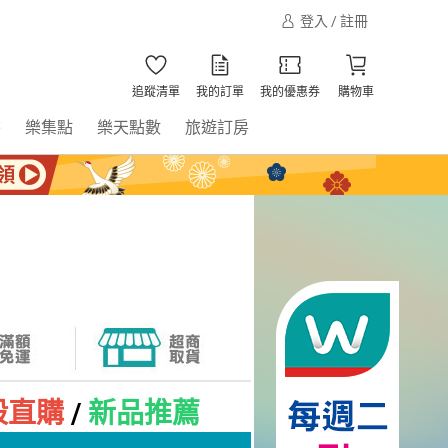
登入 / 註冊
追蹤清單
我的訂單
我的優惠券
購物車
書
樂集點
樂天點數
旅遊訂房
殺直購
/
新品推薦