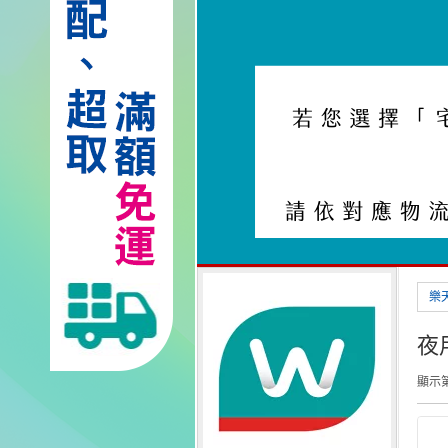
樂
夜用
顯示第 