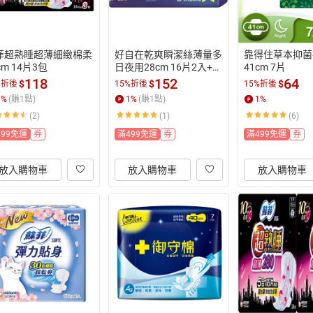
菲超熟睡超薄細緻棉柔
好自在乾爽瞬潔絲薄量多
靠得住草本抑菌
cm 14片3包
日夜用28cm 16片2入+8
41cm 7片
片1入
118
152
64
$
$
$
%折後
15%折後
15%折後
1
%
(賺
1
點)
1
%
(賺
1
點)
1
%
(2)
(1)
(6)
499免運
券
滿499免運
券
滿499免運
券
放入購物車
放入購物車
放入購物車