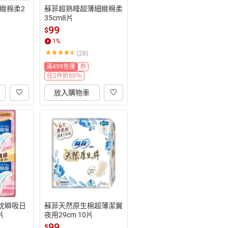
緻棉柔2
蘇菲超熟睡超薄細緻棉柔
35cm8片
99
$
1
%
(28)
滿499免運
券
任2件折50％
放入購物車
雲枕瞬吸日
蘇菲天然原生棉超薄潔翼
片
夜用29cm 10片
99
$