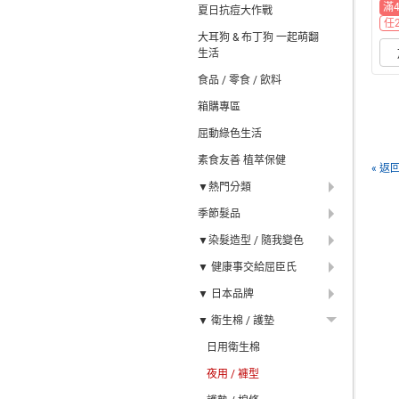
滿
夏日抗痘大作戰
任
大耳狗 & 布丁狗 一起萌翻
生活
食品 / 零食 / 飲料
箱購專區
屈動綠色生活
素食友善 植萃保健
« 返
▼熱門分類
季節髮品
▼染髮造型 / 隨我變色
▼ 健康事交給屈臣氏
▼ 日本品牌
▼ 衛生棉 / 護墊
日用衛生棉
夜用 / 褲型