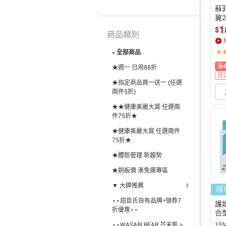
蘇
翼2
1
$
商品類別
« 全部商品
滿
★週一 日用88折
任
★指定商品買一送一 (任選
兩件5折)
★★健康美麗大賞 任選兩
件75折★
★健康美麗大賞 任選兩件
75折★
★體態管理 新趨勢
★銅板價 湊免運專區
▼ 大牌推薦
⋆⋆屈臣氏自有品牌>領券7
護
折優惠⋆⋆
合型
用1
⋆⋆WASABI BEAR 芥末熊 >
15