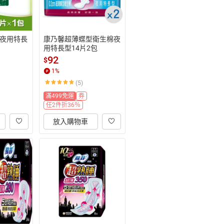
夜用特長
康乃馨超薄蝶型衛生棉夜
用特長型14片2包
92
$
1
%
(5)
滿499免運
券
任2件折36％
放入購物車