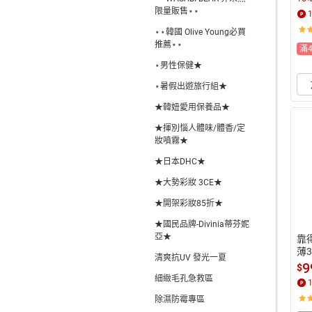
限量販售⋆⋆
⋆⋆韓國 Olive Young必買
推薦⋆⋆
滿
⋆男性保健★
⋆暑假出遊旅行組★
★韓妞愛用保養品★
★揮別惱人體味/體香/定
妝噴霧★
★日本DHC★
★大勢彩妝 3CE★
★開架彩妝85折★
★國民品牌-Divinia蒂芬妮
亞★
靠
薄3
清爽抗UV 發光一夏
9
$
細緻毛孔急救區
除濕防霉專區