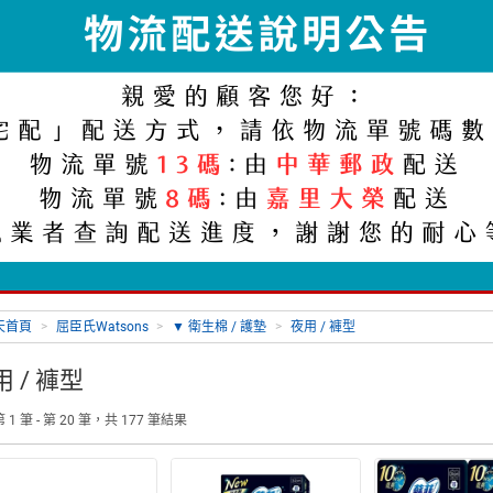
天首頁
>
屈臣氏Watsons
>
▼ 衛生棉 / 護墊
>
夜用 / 褲型
 / 褲型
1 筆 - 第 20 筆，共 177 筆結果