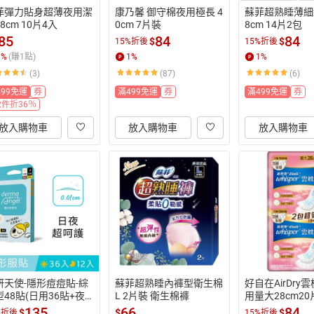
菲彈力貼身超薄夜用潔
康乃馨 御守棉夜用極長 4
蘇菲超熟睡薄細
8cm 10片4入
0cm 7片裝
8cm 14片2包
85
84
84
$
$
15%折後
15%折後
1
%
(賺
1
點)
1
%
1
%
(3)
(87)
(6)
499免運
券
滿499免運
券
滿499免運
券
2件折36％
放入購物車
放入購物車
放入購物車
妍天使-隱形痘痘貼-綜
蘇菲超熟睡內褲型衛生棉
好自在AirDry
48貼(日用36貼+夜
L 2片裝 衛生棉褲
用量大28cm20
2貼)
135
66
84
$
$
$
%折後
15%折後