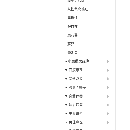
護墊 / 棉條
女性私密護理
靠得住
好自在
康乃馨
蘇菲
蕾妮亞
▼小屈獨家品牌
▼ 面膜專區
▼ 開架彩妝
▼ 護膚 / 醫美
▼ 身體保養
▼ 沐浴清潔
▼ 美髮造型
▼ 男仕專區