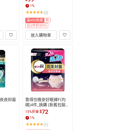
1
%
(2)
滿499免運
券
任2件折50％
放入購物車
長夜抑菌
靠得住晚安好眠褲F(均
碼)4件_換購 (新舊包裝隨
機出貨)
72
$
15%折後
1
%
(1)