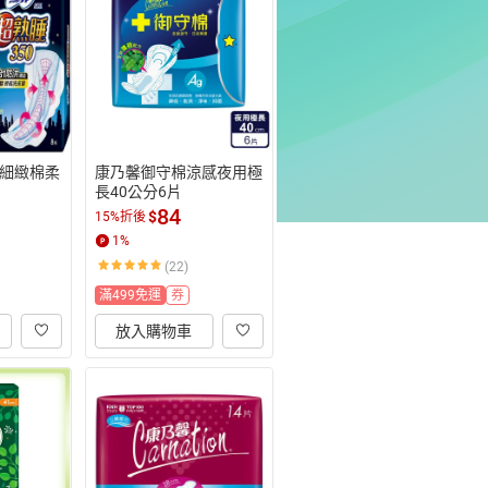
細緻棉柔
康乃馨御守棉涼感夜用極
長40公分6片
84
$
15%折後
1
%
(22)
滿499免運
券
放入購物車