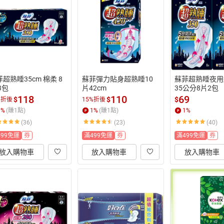
超熟睡35cm 棉柔 8
蘇菲彈力貼身超熟睡10
蘇菲超熟睡夜用
3包
片42cm
35公分8片2包
118
110
69
$
$
$
%折後
15%折後
1
%
(賺
1
點)
1
%
(賺
1
點)
1
%
(36)
(23)
(40)
499免運
券
滿499免運
券
滿499免運
券
放入購物車
放入購物車
放入購物車