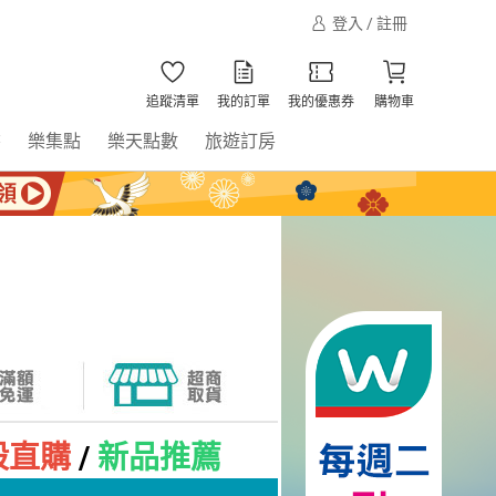
登入 / 註冊
追蹤清單
我的訂單
我的優惠券
購物車
書
樂集點
樂天點數
旅遊訂房
殺直購
/
新品推薦