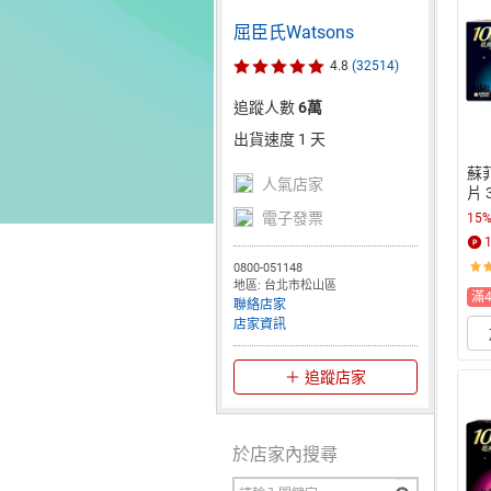
屈臣氏Watsons
4.8
(32514)
追蹤人數
6萬
出貨速度 1 天
蘇菲
人氣店家
片 
電子發票
15
0800-051148
地區: 台北市松山區
滿
聯絡店家
店家資訊
追蹤店家
於店家內搜尋