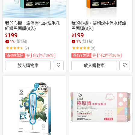
我的心機．濃潤淨化調理毛孔
我的心機‧濃潤蝸牛保水修護
細緻黑面膜(8入)
黑面膜(8入)
199
199
$
$
1
%
(賺
1
點)
1
%
(賺
1
點)
(9)
(9)
滿499免運
券
任2件折36％
滿499免運
券
任2件折36％
放入購物車
放入購物車