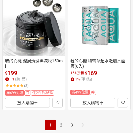
我的心機-深層清潔黑凍膜150m
我的心機 積雪草超水嫩爆水面
l
膜(6入)
199
169
$
$
15%折後
1
%
(賺
1
點)
1
%
(賺
1
點)
(3)
滿499免運
券
滿499免運
券
任2件折36％
放入購物車
放入購物車
1
2
3