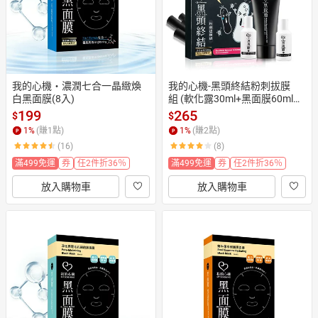
我的心機‧濃潤七合一晶緻煥
我的心機-黑頭終結粉刺拔膜
白黑面膜(8入)
組 (軟化露30ml+黑面膜60ml
+緊緻露20ml)
199
265
$
$
1
%
(賺
1
點)
1
%
(賺
2
點)
(16)
(8)
滿499免運
券
任2件折36％
滿499免運
券
任2件折36％
放入購物車
放入購物車