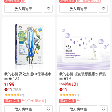
滿499免運
券
滿499免運
券
任2件折36％
放入購物車
放入購物車
我的心機 高效安瓶EX保濕補水
我的心機-復刻玻尿酸集水保濕
面膜(4入)
面膜1片
199
21
$
$
15%折後
1
%
(賺
1
點)
1
%
(2)
(1)
滿499免運
券
任2件折36％
滿499免運
券
放入購物車
放入購物車