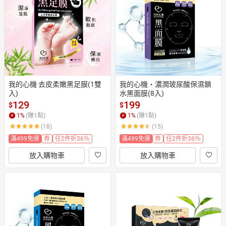
日本購物
電子/紙本書
HOT
我的心機 去皮柔嫩黑足膜(1雙
我的心機‧濃潤玻尿酸保濕鎖
入)
水黑面膜(8入)
129
199
$
$
1
%
(賺
1
點)
1
%
(賺
1
點)
(18)
(15)
滿499免運
券
任2件折36％
滿499免運
券
任2件折36％
放入購物車
放入購物車