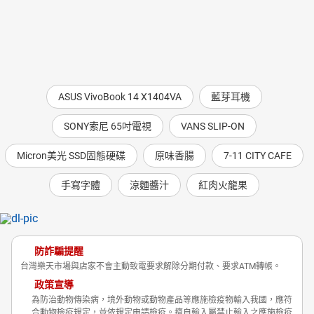
ASUS VivoBook 14 X1404VA
藍芽耳機
SONY索尼 65吋電視
VANS SLIP-ON
Micron美光 SSD固態硬碟
原味香腸
7-11 CITY CAFE
手寫字體
涼麵醬汁
紅肉火龍果
防詐騙提醒
台灣樂天市場與店家不會主動致電要求解除分期付款、要求ATM轉帳。
政策宣導
為防治動物傳染病，境外動物或動物產品等應施檢疫物輸入我國，應符
合動物檢疫規定，並依規定申請檢疫。擅自輸入屬禁止輸入之應施檢疫