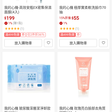
我的心機-高效安瓶EX密集保濕
我的心機 極厚實柔軟洗臉巾70
面膜(4入)
抽
199
55
$
$
15%折後
1
%
(賺
1
點)
1
%
(1)
(1)
滿499免運
券
任2件折36％
滿499免運
券
放入購物車
放入購物車
我的心機 玻尿酸深層潔淨卸妝
我的心機 玫瑰亮白臉部去角質