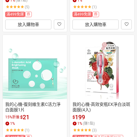
1
%
(賺
1
點)
1
%
(5)
(1)
滿499免運
券
滿499免運
券
放入購物車
放入購物車
我的心機-復刻維生素C活力淨
我的心機-高效安瓶EX淨白淡斑
白面膜1片
面膜(4入)
21
199
$
$
15%折後
1
%
1
%
(賺
1
點)
(1)
(3)