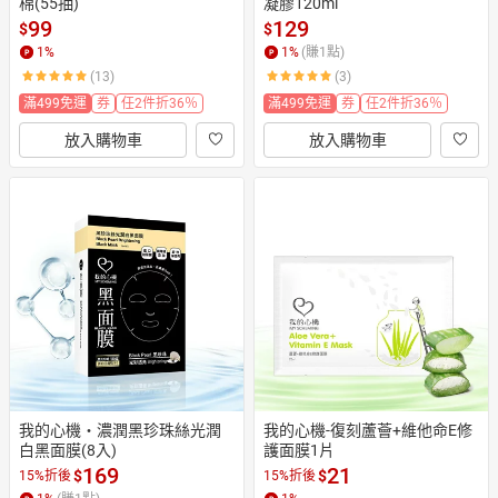
棉(55抽)
凝膠120ml
99
129
$
$
1
%
1
%
(賺
1
點)
(13)
(3)
滿499免運
券
任2件折36％
滿499免運
券
任2件折36％
放入購物車
放入購物車
我的心機‧濃潤黑珍珠絲光潤
我的心機-復刻蘆薈+維他命E修
白黑面膜(8入)
護面膜1片
169
21
$
$
15%折後
15%折後