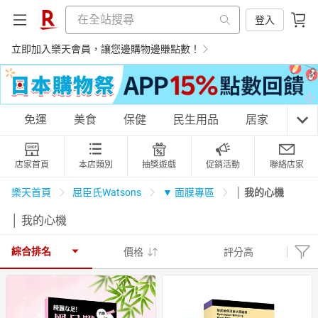
登入
立即加入樂天會員，讓您邊購物邊賺點數！
購物網分類
免運
美食
保健
民生用品
居家
3C
店家首頁
本店類別
抽獎遊戲
促銷活動
聯絡店家
天天免運
美食蛋糕
養生保健
民生用品
│ 我的心機
樂天首頁
屈臣氏Watsons
▼ 面膜專區
│ 我的心機
居家生活
3C家電
運動休閒
親子玩具
綜合排名
價格
評分高
女裝
男裝
化妝保養
情趣用品