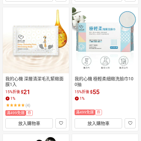
我的心機 深層清潔毛孔緊緻面
我的心機 極輕柔細緻洗臉巾10
膜1入
0抽
21
55
$
$
15%折後
15%折後
1
%
1
%
(4)
滿499免運
券
滿499免運
券
放入購物車
放入購物車