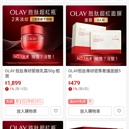
OLAY 胜肽專研緊緻乳霜50g-輕
OLAY胜肽專研密集奢護面膜5
潤
片
1,899
479
$
$
1
%
(賺
18
點)
1
%
(賺
4
點)
免運
券
任2件折25％
滿499免運
券
放入購物車
放入購物車