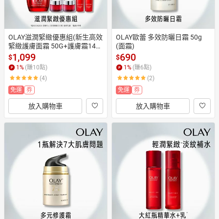
OLAY滋潤緊緻優惠組(新生高效
OLAY歐蕾 多效防曬日霜 50g
緊緻護膚面霜 50G+護膚霜14G
(面霜)
x2+活膚露18mlx2)包裝轉換中
1,099
690
$
$
隨機出貨
1
%
(賺
10
點)
1
%
(賺
6
點)
(4)
(2)
免運
券
免運
券
放入購物車
放入購物車