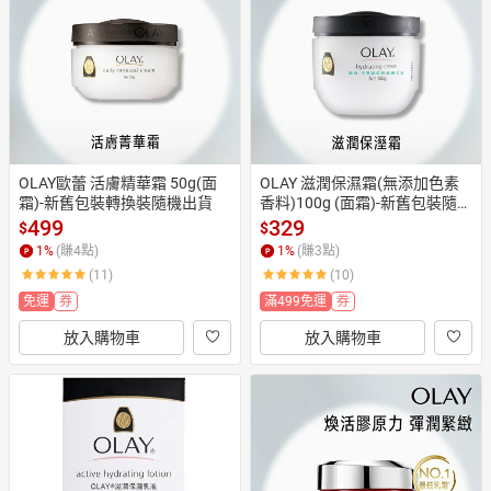
日本購物
電子/紙本書
HOT
OLAY歐蕾 活膚精華霜 50g(面
OLAY 滋潤保濕霜(無添加色素
霜)-新舊包裝轉換裝隨機出貨
香料)100g (面霜)-新舊包裝隨機
出貨
499
329
$
$
1
%
(賺
4
點)
1
%
(賺
3
點)
(11)
(10)
免運
券
滿499免運
券
放入購物車
放入購物車