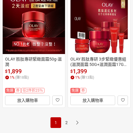
OLAY 胜肽專研緊緻面霜50g-滋
OLAY 胜肽專研 3步緊緻優惠組
潤
(滋潤面霜 50G+滋潤面霜17G
+眼霜 5G+精華14ML)
1,899
1,399
$
$
1
%
(賺
18
點)
1
%
(賺
13
點)
免運
券
任2件折25％
免運
券
放入購物車
放入購物車
1
2