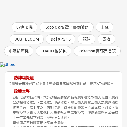
uv直噴機
Kobo Clara 電子書閱讀器
山蘇
JUST BLOOM
Dell XPS 15
籃球
青梅
小腿按摩機
COACH 後背包
Pokemon寶可夢 盒玩
防詐騙提醒
台灣樂天市場與店家不會主動致電要求解除分期付款、要求ATM轉帳。
政策宣導
為防治動物傳染病，境外動物或動物產品等應施檢疫物輸入我國，應符
合動物檢疫規定，並依規定申請檢疫。擅自輸入屬禁止輸入之應施檢疫
物者最高可處七年以下有期徒刑，得併科新臺幣三百萬元以下罰金。應
施檢疫物之輸入人或代理人未依規定申請檢疫者，得處新臺幣五萬元以
上一百萬元以下罰鍰，並得按次處罰。
境外商品不得隨貨贈送應施檢疫物。