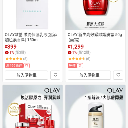
OLAY歐蕾 滋潤保濕乳液(無添
OLAY 新生高效緊緻護膚霜 50g
加色素香料) 150ml
 (面霜)
399
1,299
$
$
1
%
(賺
3
點)
1
%
(賺
12
點)
(8)
(6)
滿499免運
券
免運
券
放入購物車
放入購物車