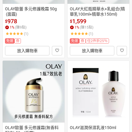
OLAY歐蕾 多元修護晚霜 50g
OLAY大紅瓶精華水+乳組合(精
 (面霜)
華乳100ml+精華水150ml)
978
1,599
$
$
1
%
(賺
9
點)
1
%
(賺
15
點)
(1)
(1)
免運
券
免運
券
任2件折25％
放入購物車
放入購物車
OLAY歐蕾 多元修護霜(無香料
OLAY滋潤保濕乳液150ml