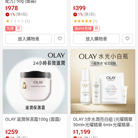
配方) 50g (面霜)
978
399
$
$
1
%
(賺
9
點)
1
%
(賺
3
點)
(1)
(1)
免運
券
滿499免運
券
放入購物車
放入購物車
OLAY 滋潤保濕霜100g (面霜)
OLAY 3步水潤亮白組 (光曜精華 
30ml+光曜精華 6ml+光曜精華
水50ml+透白面膜1片) #水光小
259
1,199
$
$
白瓶