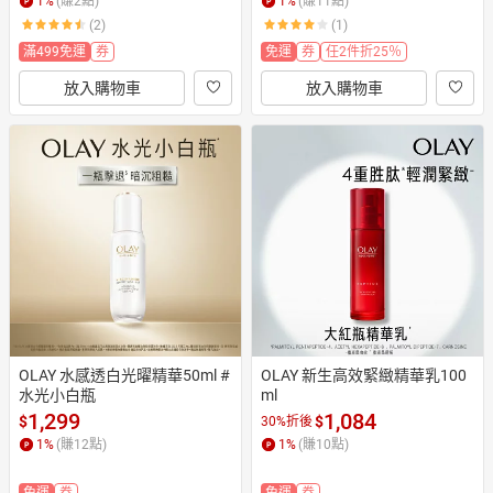
1
%
(賺
2
點)
1
%
(賺
11
點)
(2)
(1)
滿499免運
券
免運
券
任2件折25％
放入購物車
放入購物車
OLAY 水感透白光曜精華50ml #
OLAY 新生高效緊緻精華乳100
水光小白瓶
ml
1,299
1,084
$
$
30%折後
1
%
(賺
12
點)
1
%
(賺
10
點)
免運
券
免運
券