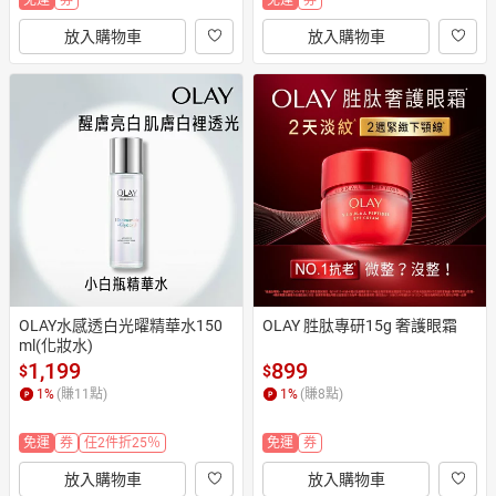
放入購物車
放入購物車
OLAY水感透白光曜精華水150
OLAY 胜肽專研15g 奢護眼霜
ml(化妝水)
1,199
899
$
$
1
%
(賺
11
點)
1
%
(賺
8
點)
免運
券
任2件折25％
免運
券
放入購物車
放入購物車