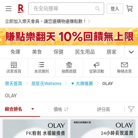
登入
立即加入樂天會員，讓您邊購物邊賺點數！
購物網分類
免運
美食
保健
民生用品
居家
3C
店家首頁
本店類別
抽獎遊戲
促銷活動
聯絡店家
天天免運
美食蛋糕
養生保健
民生用品
OLAY
樂天首頁
屈臣氏Watsons
▼ 大牌推薦
OLAY
居家生活
3C家電
運動休閒
親子玩具
綜合排名
價格
評分高
女裝
男裝
化妝保養
情趣用品