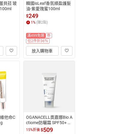
E蕾貝菈 玻
韓國isLeaf香氛順盈護髮
00ml
油-紫愛瑰蜜100ml
249
$
1
%
(賺
2
點)
滿499免運
券
任2件折36％
放入購物車
 維他命C
OGANACELL奧嘉娜Bio A
g
ctiome防曬霜 SPF50+ P
A++++ 50ML
509
$
15%折後