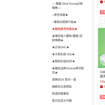
⋆⋆韓國 Olive Young必買
推薦⋆⋆
免
⋆男性保健★
⋆暑假出遊旅行組★
★韓妞愛用保養品★
★揮別惱人體味/體香/定
妝噴霧★
★日本DHC★
★大勢彩妝 3CE★
★開架彩妝85折★
★國民品牌-Divinia蒂芬妮
Ce
亞★
面乳
清爽抗UV 發光一夏
15
細緻毛孔急救區
除濕防霉專區
滿
夏日抗痘大作戰