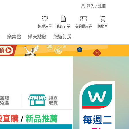
登入 / 註冊
追蹤清單
我的訂單
我的優惠券
購物車
書
樂集點
樂天點數
旅遊訂房
殺直購
/
新品推薦