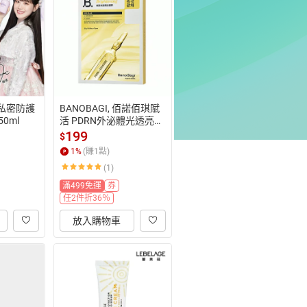
性私密防護
BANOBAGI, 佰諾佰琪賦
0ml
活 PDRN外泌體光透亮白
面膜5入（外泌體面膜） | 
199
$
屈臣氏 Watsons
1
%
(賺
1
點)
(1)
滿499免運
券
任2件折36％
放入購物車