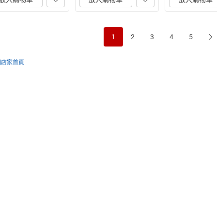
1
2
3
4
5
回店家首頁