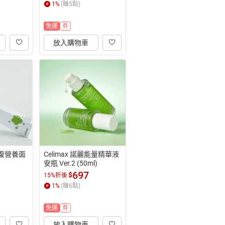
1
%
(賺
5
點)
免運
券
放入購物車
麗修復營養面
Celimax 諾麗能量精華液
安瓶 Ver.2 (50ml)
697
$
15%折後
1
%
(賺
6
點)
免運
券
放入購物車