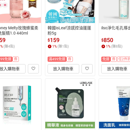
oney Melty玫瑰蜂蜜柔
韓國isLeaf涼感控油蓬蓬
ilso淨化毛孔導
髮精1.0 440ml
粉5g
59
159
850
$
$
1
%
(賺
4
點)
1
%
(賺
1
點)
1
%
(賺
8
點)
499免運
券
滿499免運
券
免運
券
任2件折
放入購物車
放入購物車
放入購物車