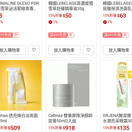
RMALINE DLEXO PDR
韓國LEBELAGE高濃度積
韓國LEBELAG
積雪草泌活緊緻青春醫
雪草舒緩精華液20g
尿酸保濕洗面乳1
級面膜3入
5
50
63
$
$
15%折後
15%折後
1
%
1
%
1
%
499免運
券
滿499免運
券
滿499免運
券
放入購物車
放入購物車
放入購物車
limax 透亮煥白淡斑面
Celimax 雙重屏障淨顏卸
ORJENA雅潔娜
5ml
妝膏50ml2入組
水潤亮采眼霜30
509
918
135
$
$
$
%折後
15%折後
15%折後