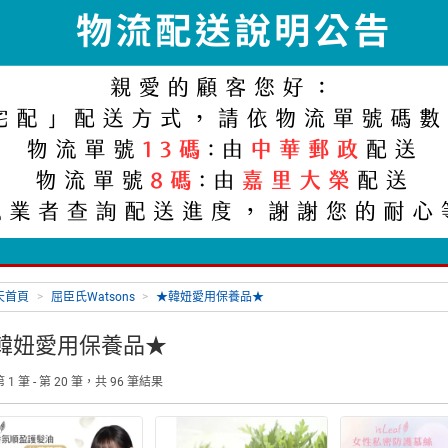
天首頁
>
屈臣氏Watsons
>
★韓妞愛用保養品★
韓妞愛用保養品★
 1 筆 - 第 20 筆，共 96 筆結果