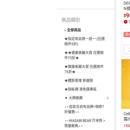
DE
N
美
9
$
商品類別
« 全部商品
滿
★指定商品買一送一 (任選
兩件5折)
★★健康美麗大賞 任選兩
件75折★
★健康美麗大賞 任選兩件
75折★
★體態管理 新趨勢
★銅板價 湊免運專區
▼ 大牌推薦
⋆⋆屈臣氏自有品牌>領券7
折優惠⋆⋆
Ce
霜3
⋆⋆WASABI BEAR 芥末熊 >
限量販售⋆⋆
15