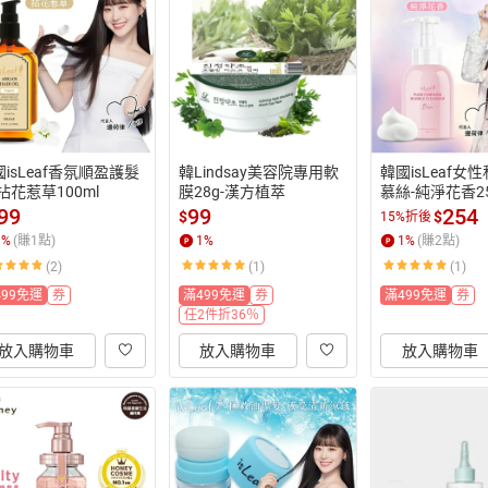
isLeaf香氛順盈護髮
韓Lindsay美容院專用軟
韓國isLeaf女
拈花惹草100ml
膜28g-漢方植萃
慕絲-純淨花香25
99
99
254
$
$
15%折後
1
%
(賺
1
點)
1
%
1
%
(賺
2
點)
(2)
(1)
(1)
499免運
券
滿499免運
券
滿499免運
券
任2件折36％
放入購物車
放入購物車
放入購物車