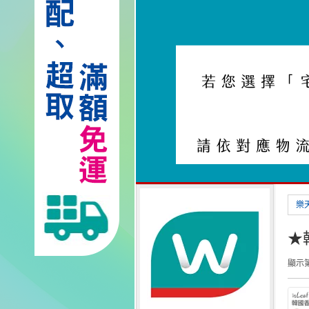
樂
★
顯示第