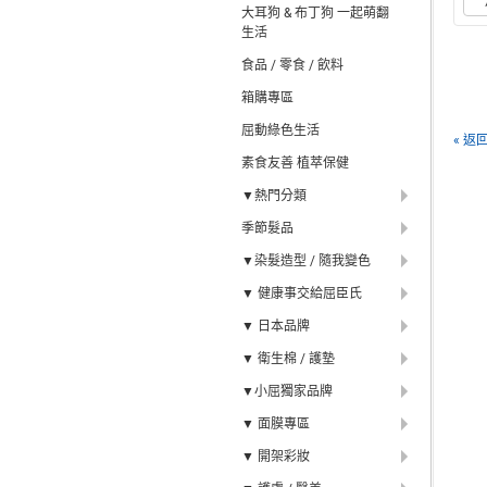
大耳狗 & 布丁狗 一起萌翻
生活
食品 / 零食 / 飲料
箱購專區
屈動綠色生活
« 返
素食友善 植萃保健
▼熱門分類
季節髮品
▼染髮造型 / 隨我變色
▼ 健康事交給屈臣氏
▼ 日本品牌
▼ 衛生棉 / 護墊
▼小屈獨家品牌
▼ 面膜專區
▼ 開架彩妝