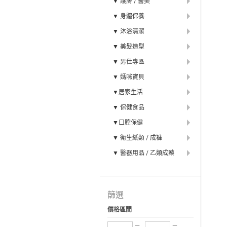
▼ 護膚 / 醫美
▼ 身體保養
▼ 沐浴清潔
▼ 美髮造型
▼ 男仕專區
▼ 媽咪寶貝
▼居家生活
▼ 保健食品
▼口腔保健
▼ 衛生紙類 / 成褲
▼ 醫器用品 / 乙類成藥
篩選
價格區間