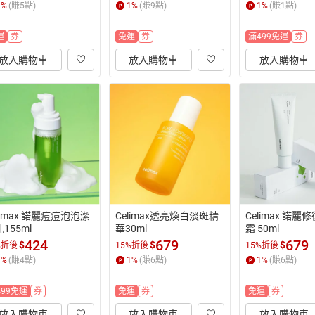
1
%
(賺
5
點)
1
%
(賺
9
點)
1
%
(賺
1
點)
運
券
免運
券
滿499免運
券
放入購物車
放入購物車
放入購物車
limax 諾麗痘痘泡泡潔
Celimax透亮煥白淡斑精
Celimax 諾
155ml
華30ml
霜 50ml
424
679
679
$
$
$
%折後
15%折後
15%折後
1
%
(賺
4
點)
1
%
(賺
6
點)
1
%
(賺
6
點)
499免運
券
免運
券
免運
券
放入購物車
放入購物車
放入購物車