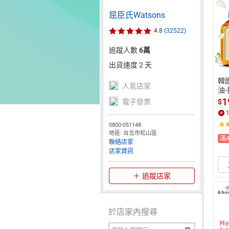
屈臣氏Watsons
4.8
(32522)
追蹤人數
6萬
出貨速度 2 天
韓國
人氣店家
油-
1
$
電子發票
0800-051148
地區: 台北市松山區
滿
聯絡店家
店家資訊
追蹤店家
於店家內搜尋