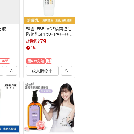
出液
韓國LEBELAGE清爽控油
防曬乳SPF50+ PA++++ 3
0ml
79
$
折後價
1
%
36％
滿499免運
券
放入購物車