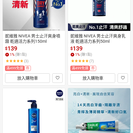
妮維雅 NIVEA 男士止汗爽身噴
妮維雅 NIVEA 男士止汗爽身乳
霧 乾適活力系列150ml
液 乾適活力系列50ml
139
139
$
$
1
%
(賺
1
點)
1
%
(賺
1
點)
(3)
(7)
滿499免運
券
滿499免運
券
放入購物車
放入購物車