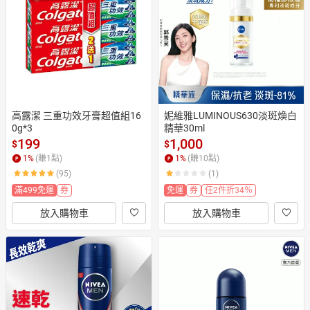
日本購物
電子/紙本書
HOT
高露潔 三重功效牙膏超值組16
妮維雅LUMINOUS630淡斑煥白
0g*3
精華30ml
199
1,000
$
$
1
%
(賺
1
點)
1
%
(賺
10
點)
(95)
(1)
滿499免運
券
免運
券
任2件折34％
放入購物車
放入購物車