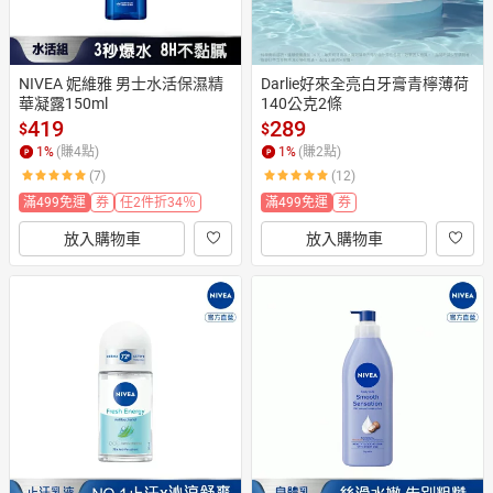
NIVEA 妮維雅 男士水活保濕精
Darlie好來全亮白牙膏青檸薄荷
華凝露150ml
140公克2條
419
289
$
$
1
%
(賺
4
點)
1
%
(賺
2
點)
(7)
(12)
滿499免運
券
任2件折34％
滿499免運
券
放入購物車
放入購物車