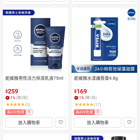
妮維雅男性活力保濕乳液75ml
妮維雅水漾護唇膏4.8g
259
169
$
$
1
%
(賺
2
點)
1
%
(賺
1
點)
(3)
(17)
滿499免運
券
滿499免運
券
放入購物車
放入購物車