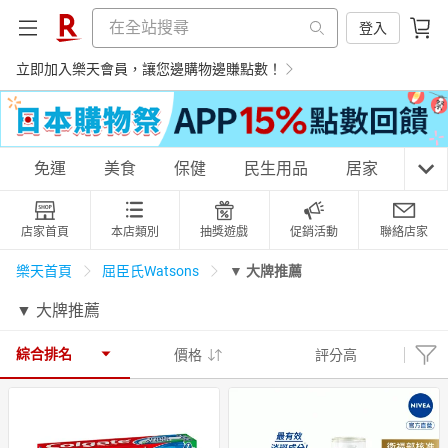
登入
立即加入樂天會員，讓您邊購物邊賺點數！
購物網分類
免運
美食
保健
民生用品
居家
3C
店家首頁
本店類別
抽獎遊戲
促銷活動
聯絡店家
天天免運
美食蛋糕
養生保健
民生用品
▼ 大牌推薦
樂天首頁
屈臣氏Watsons
▼ 大牌推薦
居家生活
3C家電
運動休閒
親子玩具
綜合排名
價格
評分高
女裝
男裝
化妝保養
情趣用品