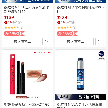
妮維雅 NIVEA 止汗爽身乳液 清
妮維雅 絲滑瑩亮潤膚乳液400m
新舒涼系列 50ml
l
139
229
$
$
1
%
(賺
1
點)
1
%
(賺
2
點)
(5)
(6)
滿499免運
券
滿499免運
券
放入購物車
放入購物車
凱婷 怪獸級持色唇膏(水光) G0
妮維雅 NIVEA 男士水活保濕精