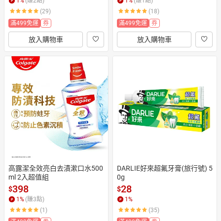
1
%
(賺
2
點)
1
%
(賺
1
點)
(29)
(18)
滿499免運
券
滿499免運
券
放入購物車
放入購物車
高露潔全效亮白去漬漱口水500
DARLIE好來超氟牙膏(旅行號) 5
ml 2入超值組
0g
398
28
$
$
1
%
(賺
3
點)
1
%
(1)
(35)