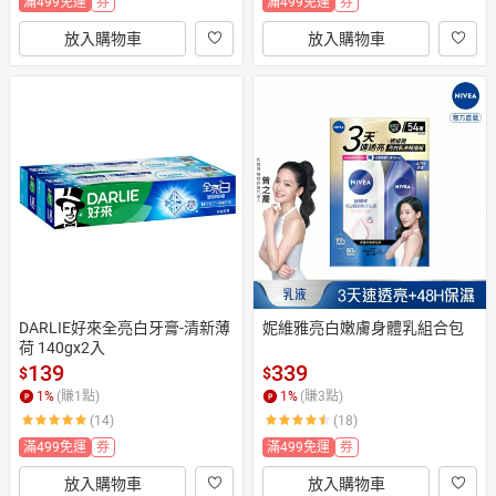
滿499免運
券
滿499免運
券
放入購物車
放入購物車
DARLIE好來全亮白牙膏-清新薄
妮維雅亮白嫩膚身體乳組合包
荷 140gx2入
139
339
$
$
1
%
(賺
1
點)
1
%
(賺
3
點)
(14)
(18)
滿499免運
券
滿499免運
券
放入購物車
放入購物車