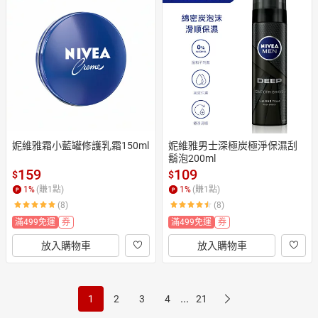
妮維雅霜小藍罐修護乳霜150ml
妮維雅男士深極炭極淨保濕刮
鬍泡200ml
159
109
$
$
1
%
(賺
1
點)
1
%
(賺
1
點)
(8)
(8)
滿499免運
券
滿499免運
券
放入購物車
放入購物車
...
1
2
3
4
21