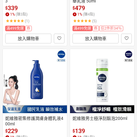
3
華乳液 50ml
339
479
$
$
1
%
(賺
3
點)
1
%
(賺
4
點)
(1)
(5)
滿499免運
券
滿499免運
券
任2件折34％
放入購物車
放入購物車
妮維雅密集修護潤膚身體乳液4
妮維雅男士極淨刮鬍泡200ml
00ml
229
139
$
$