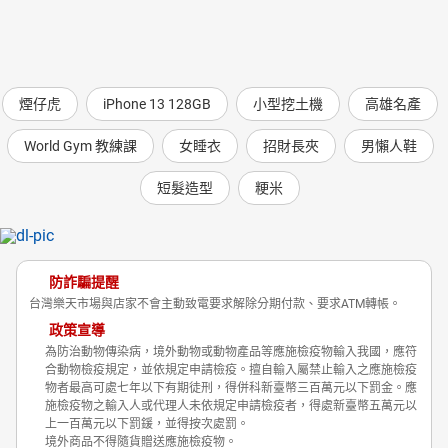
煙仔虎
iPhone 13 128GB
小型挖土機
高雄名產
World Gym 教練課
女睡衣
招財長夾
男懶人鞋
短髮造型
粳米
防詐騙提醒
台灣樂天市場與店家不會主動致電要求解除分期付款、要求ATM轉帳。
政策宣導
為防治動物傳染病，境外動物或動物產品等應施檢疫物輸入我國，應符
合動物檢疫規定，並依規定申請檢疫。擅自輸入屬禁止輸入之應施檢疫
物者最高可處七年以下有期徒刑，得併科新臺幣三百萬元以下罰金。應
施檢疫物之輸入人或代理人未依規定申請檢疫者，得處新臺幣五萬元以
上一百萬元以下罰鍰，並得按次處罰。
境外商品不得隨貨贈送應施檢疫物。