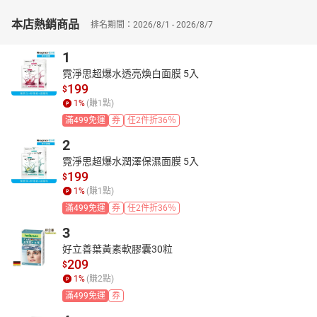
本店熱銷商品
排名期間：2026/8/1 - 2026/8/7
1
霓淨思超爆水透亮煥白面膜 5入
199
$
1
%
(賺
1
點)
滿499免運
券
任2件折36％
2
霓淨思超爆水潤澤保濕面膜 5入
199
$
1
%
(賺
1
點)
滿499免運
券
任2件折36％
3
好立善葉黃素軟膠囊30粒
209
$
1
%
(賺
2
點)
滿499免運
券