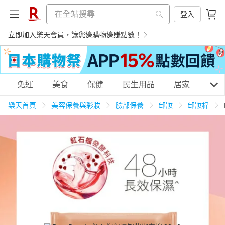
登入
立即加入樂天會員，讓您邊購物邊賺點數！
購物網分類
免運
美食
保健
民生用品
居家
3C
樂天首頁
美容保養與彩妝
臉部保養
卸妝
卸妝棉
天天免運
美食蛋糕
養生保健
民生用品
居家生活
3C家電
運動休閒
親子玩具
女裝
男裝
化妝保養
情趣用品