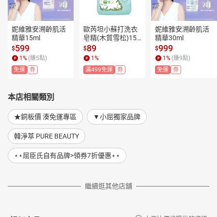
妮維雅安溯齡肌活
歐芮坦小蘇打洗衣
妮維雅安溯齡肌活
精華15ml
皂精(木質雪松)150
精華30ml
0g
599
89
999
$
$
$
1
%
(賺
5
點)
1
%
1
%
(賺
9
點)
免運
券
滿499免運
券
免運
券
本店相關類別
★銅板價 湊免運專區
▼小屈獨家品牌
韓淨萃 PURE BEAUTY
⋆⋆屈臣氏自有品牌>領券7折優惠⋆⋆
繼續逛其他店舖