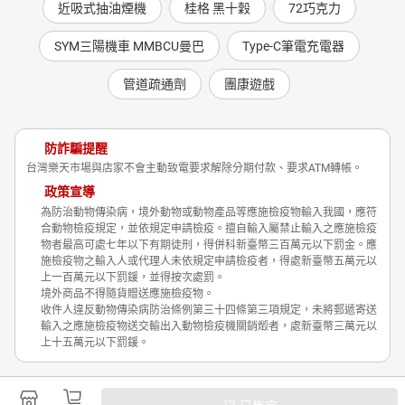
近吸式抽油煙機
桂格 黑十穀
72巧克力
SYM三陽機車 MMBCU曼巴
Type-C筆電充電器
管道疏通劑
團康遊戲
防詐騙提醒
台灣樂天市場與店家不會主動致電要求解除分期付款、要求ATM轉帳。
政策宣導
為防治動物傳染病，境外動物或動物產品等應施檢疫物輸入我國，應符
合動物檢疫規定，並依規定申請檢疫。擅自輸入屬禁止輸入之應施檢疫
物者最高可處七年以下有期徒刑，得併科新臺幣三百萬元以下罰金。應
施檢疫物之輸入人或代理人未依規定申請檢疫者，得處新臺幣五萬元以
上一百萬元以下罰鍰，並得按次處罰。
境外商品不得隨貨贈送應施檢疫物。
收件人違反動物傳染病防治條例第三十四條第三項規定，未將郵遞寄送
輸入之應施檢疫物送交輸出入動物檢疫機關銷燬者，處新臺幣三萬元以
上十五萬元以下罰鍰。
Shopping is Entertainment!