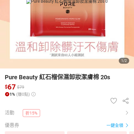
日本購物
電子/紙本書
HOT
1
/
2
Pure Beauty 紅石榴保濕卸妝潔膚棉 20s
67
$
$
79
1%
(賺0點)
活動
折15%
優惠券
一鍵全領