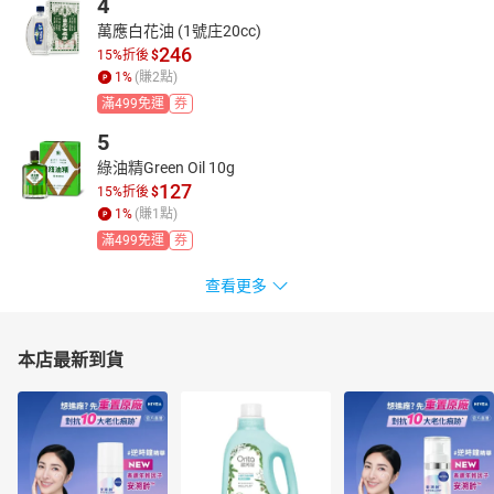
4
萬應白花油 (1號庄20cc)
246
15%折後
$
1
%
(賺
2
點)
滿499免運
券
5
綠油精Green Oil 10g
127
15%折後
$
1
%
(賺
1
點)
滿499免運
券
查看更多
本店最新到貨