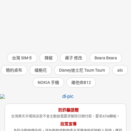
台灣 SIM卡
辣椒
褲子 修改
Beara Beara
簡約桌布
緬梔花
Disney迪士尼 Tsum Tsum
alo
NOKIA 手機
維他命B12
防詐騙提醒
台灣樂天市場與店家不會主動致電要求解除分期付款、要求ATM轉帳。
政策宣導
為防治動物傳染病，境外動物或動物產品等應施檢疫物輸入我國，應符