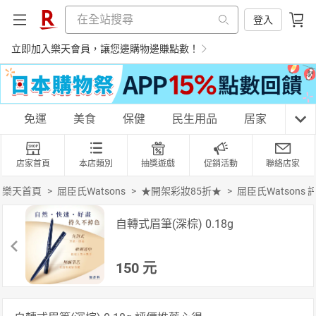
登入
立即加入樂天會員，讓您邊購物邊賺點數！
購物網分類
免運
美食
保健
民生用品
居家
3C
店家首頁
本店類別
抽獎遊戲
促銷活動
聯絡店家
天天免運
美食蛋糕
養生保健
民生用品
樂天首頁
>
屈臣氏Watsons
>
★開架彩妝85折★
>
屈臣氏Watsons
自轉式眉筆(深棕) 0.18g
居家生活
3C家電
運動休閒
親子玩具
150
元
女裝
男裝
化妝保養
情趣用品