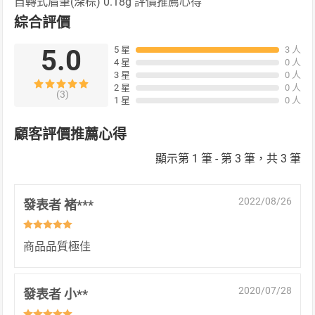
自轉式眉筆(深棕) 0.18g 評價推薦心得
綜合評價
5.0
5 星
3 人
日本購物
電子/紙本書
4 星
0 人
HOT
3 星
0 人
2 星
0 人
(3)
1 星
0 人
顧客評價推薦心得
顯示第 1 筆 - 第 3 筆，共 3 筆
2022/08/26
發表者 褚***
商品品質極佳
2020/07/28
發表者 小**