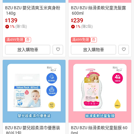
BZU BZU 嬰兒清爽玉米爽身粉
BZU BZU 絲滑柔軟兒童洗髮露
 140g
 600ml
139
239
$
$
1
%
(賺
1
點)
1
%
(賺
2
點)
滿499免運
券
滿499免運
券
放入購物車
放入購物車
BZU BZU 嬰兒超柔濕巾優惠装
BZU BZU 絲滑柔軟兒童髮膜 60
 80片2包
0ml