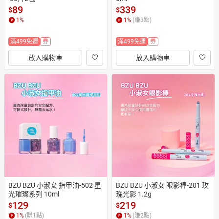
89
339
$
$
1
%
1
%
(賺
3
點)
滿499免運
券
滿499免運
券
放入購物車
放入購物車
BZU BZU 小淑女 指甲油-502 星
BZU BZU 小淑女 眼影棒-201 玫
光璀璨系列 10ml
瑰光影 1.2g
129
219
$
$
1
%
(賺
1
點)
1
%
(賺
2
點)