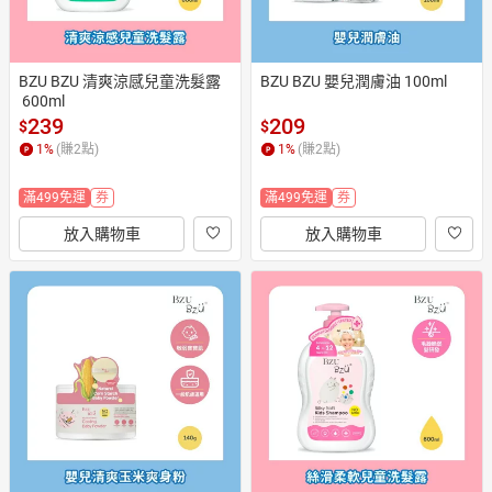
BZU BZU 清爽涼感兒童洗髮露
BZU BZU 嬰兒潤膚油 100ml
 600ml
239
209
$
$
1
%
(賺
2
點)
1
%
(賺
2
點)
滿499免運
券
滿499免運
券
放入購物車
放入購物車