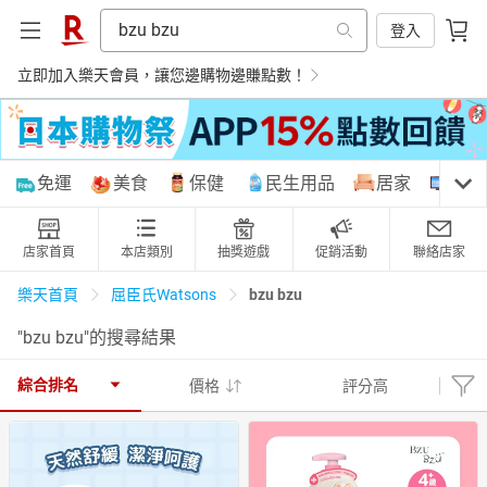
登入
立即加入樂天會員，讓您邊購物邊賺點數！
購物網分類
免運
美食
保健
民生用品
居家
3C
店家首頁
本店類別
抽獎遊戲
促銷活動
聯絡店家
天天免運
美食蛋糕
養生保健
民生用品
bzu bzu
樂天首頁
屈臣氏Watsons
"bzu bzu"的搜尋結果
居家生活
3C家電
運動休閒
親子玩具
綜合排名
價格
評分高
女裝
男裝
化妝保養
情趣用品