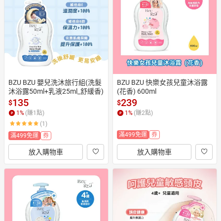
日本購物
電子/紙本書
HOT
BZU BZU 嬰兒洗沐旅行組(洗髮
BZU BZU 快樂女孩兒童沐浴露
沐浴露50ml+乳液25ml_舒緩香)
(花香) 600ml
135
239
$
$
1
%
(賺
1
點)
1
%
(賺
2
點)
(1)
滿499免運
券
滿499免運
券
放入購物車
放入購物車