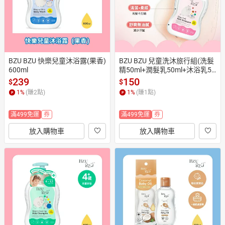
BZU BZU 快樂兒童沐浴露(果香) 
BZU BZU 兒童洗沐旅行組(洗髮
600ml
精50ml+潤髮乳50ml+沐浴乳50
ml)
239
150
$
$
1
%
(賺
2
點)
1
%
(賺
1
點)
滿499免運
券
滿499免運
券
放入購物車
放入購物車