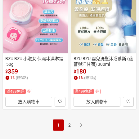
BZU BZU 小淑女 保濕冰淇淋霜
BZU BZU 嬰兒洗髮沐浴慕斯 (蘆
 50g
薈與洋甘菊) 300ml
359
180
$
$
1
%
(賺
3
點)
1
%
(賺
1
點)
滿499免運
券
滿499免運
券
放入購物車
放入購物車
1
2