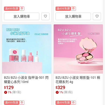
滿499免運
券
滿499免運
券
放入購物車
放入購物車
BZU BZU 小淑女 指甲油-501 閃
BZU BZU 小淑女 眼影盤-101 棉
耀愛心系列 10ml
花糖系列 4g
129
329
$
$
1
%
(賺
1
點)
1
%
(賺
3
點)
滿499免運
券
滿499免運
券