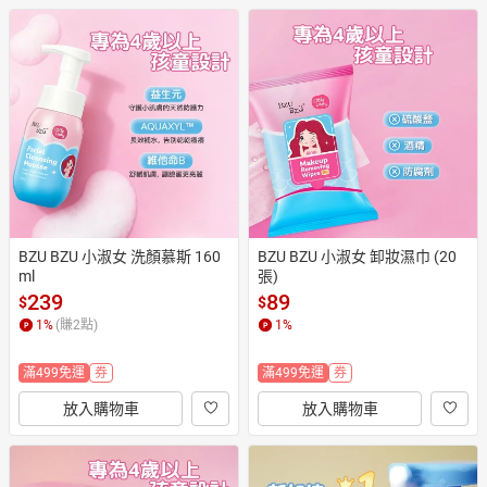
BZU BZU 小淑女 洗顏慕斯 160
BZU BZU 小淑女 卸妝濕巾 (20
ml
張)
239
89
$
$
1
%
(賺
2
點)
1
%
滿499免運
券
滿499免運
券
放入購物車
放入購物車