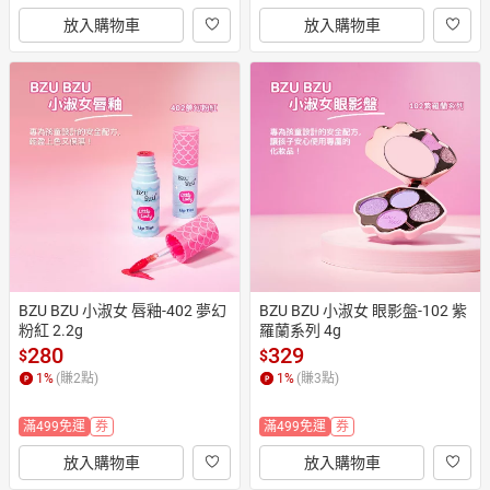
放入購物車
放入購物車
BZU BZU 小淑女 唇釉-402 夢幻
BZU BZU 小淑女 眼影盤-102 紫
粉紅 2.2g
羅蘭系列 4g
280
329
$
$
1
%
(賺
2
點)
1
%
(賺
3
點)
滿499免運
券
滿499免運
券
放入購物車
放入購物車