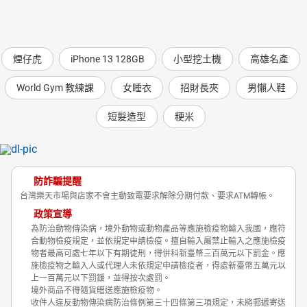
煙仔虎
iPhone 13 128GB
小型挖土機
高雄名產
World Gym 教練課
女睡衣
招財長夾
男懶人鞋
短髮造型
粳米
防詐騙提醒
台灣樂天市場與店家不會主動致電要求解除分期付款、要求ATM轉帳。
政策宣導
為防治動物傳染病，境外動物或動物產品等應施檢疫物輸入我國，應符
合動物檢疫規定，並依規定申請檢疫。擅自輸入屬禁止輸入之應施檢疫
物者最高可處七年以下有期徒刑，得併科新臺幣三百萬元以下罰金。應
施檢疫物之輸入人或代理人未依規定申請檢疫者，得處新臺幣五萬元以
上一百萬元以下罰鍰，並得按次處罰。
境外商品不得隨貨贈送應施檢疫物。
收件人違反動物傳染病防治條例第三十四條第三項規定，未將郵遞寄送