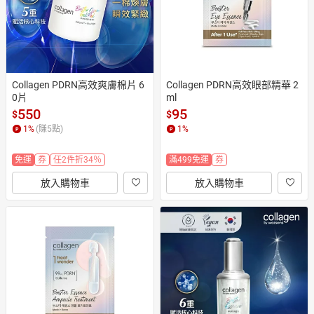
Collagen PDRN高效爽膚棉片 6
Collagen PDRN高效眼部精華 2
0片
ml
550
95
$
$
1
%
(賺
5
點)
1
%
免運
券
任2件折34％
滿499免運
券
放入購物車
放入購物車