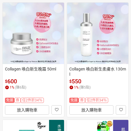
Collagen 喚白新生晚霜 50ml
Collagen 喚白新生柔膚水 130m
l
600
550
$
$
1
%
(賺
6
點)
1
%
(賺
5
點)
免運
券
任2件折34％
免運
券
任2件折34％
放入購物車
放入購物車