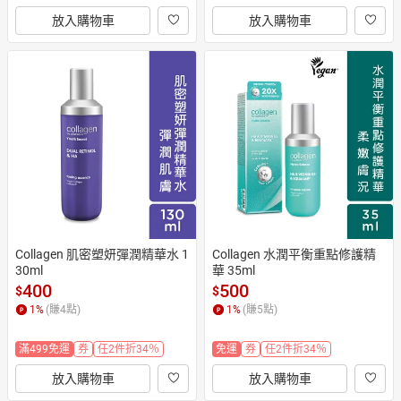
放入購物車
放入購物車
Collagen 肌密塑妍彈潤精華水 1
Collagen 水潤平衡重點修護精
30ml
華 35ml
400
500
$
$
1
%
(賺
4
點)
1
%
(賺
5
點)
滿499免運
券
任2件折34％
免運
券
任2件折34％
放入購物車
放入購物車