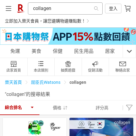
登入
立即加入樂天會員，讓您邊購物邊賺點數！
購物網分類
免運
美食
保健
民生用品
居家
3C
店家首頁
本店類別
抽獎遊戲
促銷活動
聯絡店家
天天免運
美食蛋糕
養生保健
民生用品
collagen
樂天首頁
屈臣氏Watsons
"collagen"的搜尋結果
居家生活
3C家電
運動休閒
親子玩具
綜合排名
價格
評分高
女裝
男裝
化妝保養
情趣用品