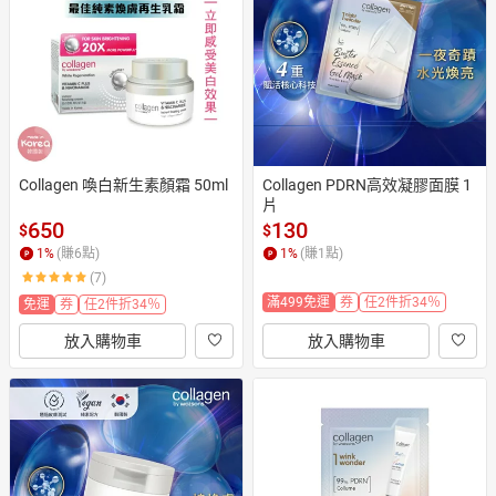
日本購物
電子/紙本書
HOT
Collagen 喚白新生素顏霜 50ml
Collagen PDRN高效凝膠面膜 1
片
650
130
$
$
1
%
(賺
6
點)
1
%
(賺
1
點)
(7)
滿499免運
券
任2件折34％
免運
券
任2件折34％
放入購物車
放入購物車