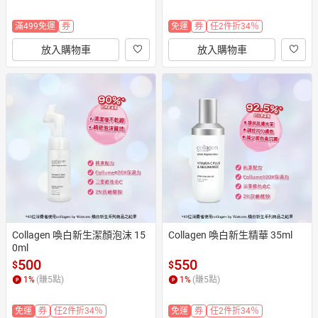
滿499免運
券
免運
券
任2件折34％
放入購物車
放入購物車
Collagen 喚白新生潔顏泡沫 15
Collagen 喚白新生精華 35ml
0ml
500
550
$
$
1
%
(賺
5
點)
1
%
(賺
5
點)
免運
券
任2件折34％
免運
券
任2件折34％