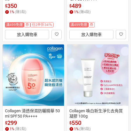
350
489
$
$
1
%
(賺
3
點)
1
%
(賺
4
點)
滿499免運
券
任2件折34％
滿499免運
券
放入購物車
放入購物車
Collagen 清透保濕防曬精華 50
Collagen 喚白新生淨化去角質
ml SPF50 PA++++
凝膠 100g
299
550
$
$
1
%
(賺
2
點)
1
%
(賺
5
點)