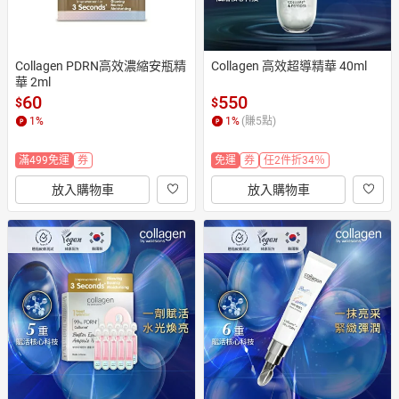
Collagen PDRN高效濃縮安瓶精
Collagen 高效超導精華 40ml
華 2ml
60
550
$
$
1
%
1
%
(賺
5
點)
滿499免運
券
免運
券
任2件折34％
放入購物車
放入購物車