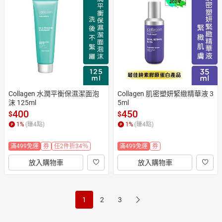
Collagen 水潤平衡保濕潔面泡
Collagen 肌密塑妍緊緻精華液 3
沫 125ml
5ml
400
450
$
$
1
%
(賺
4
點)
1
%
(賺
4
點)
滿499免運
券
任2件折34％
滿499免運
券
放入購物車
放入購物車
1
2
3