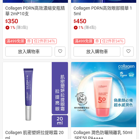
Collagen PDRN高效濃縮安瓶精
Collagen PDRN高效眼部精華 1
華 2ml*10支
5ml
350
450
$
$
1
%
(賺
3
點)
1
%
(賺
4
點)
滿499免運
券
任2件折34％
滿499免運
券
任2件折34％
放入購物車
放入購物車
Collagen 肌密塑妍拉提眼霜 20
Collagen 潤色防曬隔離乳 50ml
ml
 SPF50 PA++++