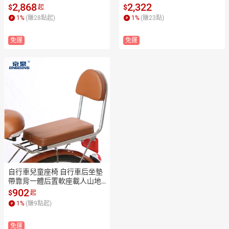
簡約小學生書櫃【MJ19408
物2-3歲【MJ191233】
2,868
2,322
$
$
起
5】
1
%
(賺
28
點起)
1
%
(賺
23
點)
免運
免運
自行車兒童座椅 自行車后坐墊
帶靠背一體后置軟座載人山地
單車兒童座椅腳踏扶手把【MJ
902
$
起
10066】
1
%
(賺
9
點起)
免運