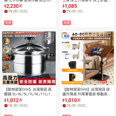
抗光布幕 戶外布幕（178°大視
（四擋升降調節⛅️桌腿可折
2,230
1,085
$
$
起
角/早晚通用）免打孔安裝
疊）床上電腦桌 懶人折疊
1
%
(賺
22
點起)
1
%
(賺
10
點)
免運
免運
【歐林居家Orin】台灣現貨 高
【歐林居家Orin】台灣現貨 床
壓鍋 3L/4L/5L/7L/9L/11L/15
邊升降桌 升降筆電桌 移動床邊
L可選 壓力鍋家用燃氣鍋 壓力
桌（升降自如⛅️桌面可翻轉）
1,012
1,010
$
$
起
起
鍋（100KPA/旋轉式開蓋/防爆
可升降活動邊桌
1
%
(賺
10
點起)
1
%
(賺
10
點起)
鍋體）