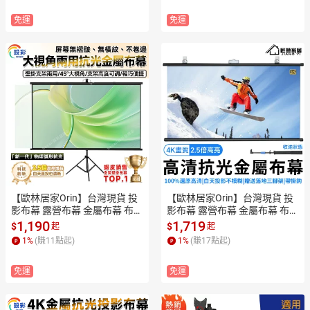
免運
免運
【歐林居家Orin】台灣現貨 投
【歐林居家Orin】台灣現貨 投
影布幕 露營布幕 金屬布幕 布幕 
影布幕 露營布幕 金屬布幕 布幕 
抗光幕布 投影機布幕【大視角/
抗光幕布 投影機布幕【4K金
1,190
1,719
$
$
起
起
4K金屬/高亮增益抗光】
屬/高亮增益抗光】
1
%
(賺
11
點起)
1
%
(賺
17
點起)
免運
免運