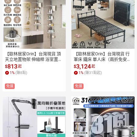
【歐林居家Orin】台灣現貨 頂
【歐林居家Orin】台灣現貨 行
天立地置物架 伸縮桿 浴室置物
軍床 鐵床 單人床（兩折免安裝
架 免打孔置物架 廚房收納架 高
打開即用🔥承重500kg）簡易
813
3,124
$
$
起
起
低兩用置物架（單層承重5K
折疊床 陪護床 午休床 家用床
1
%
(賺
8
點)
1
%
(賺
31
點起)
G）
 床架
免運
免運