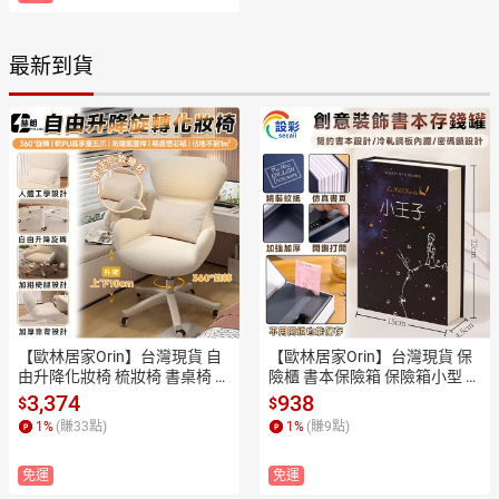
最新到貨
【歐林居家Orin】台灣現貨 自
【歐林居家Orin】台灣現貨 保
由升降化妝椅 梳妝椅 書桌椅 電
險櫃 書本保險箱 保險箱小型 存
腦椅 贈同款抱枕（上下升降10
錢盒子 密碼存錢本 隱蔽收納盒
3,374
938
$
$
cm/軟PU高承重/防爆氣壓桿）
（仿書本設計/密碼款）
1
%
(賺
33
點)
1
%
(賺
9
點)
免運
免運