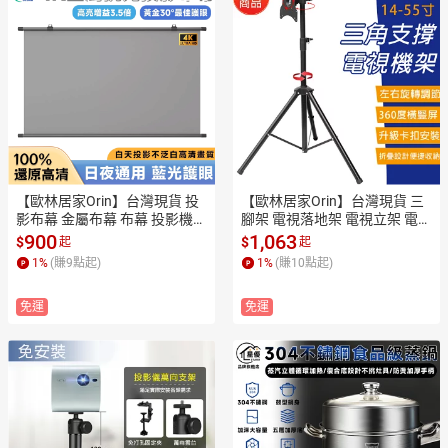
【歐林居家Orin】台灣現貨 投
【歐林居家Orin】台灣現貨 三
影布幕 金屬布幕 布幕 投影機布
腳架 電視落地架 電視立架 電視
幕 壁掛投影布幕 金屬抗光布幕
支架 電視機架 螢幕支架【升級
900
1,063
$
$
起
起
【日夜通用4K】
卡扣款/可旋轉升降調整】
1
%
(賺
9
點起)
1
%
(賺
10
點起)
免運
免運