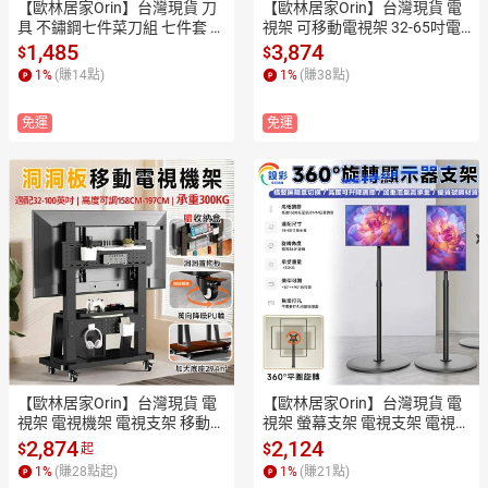
【歐林居家Orin】台灣現貨 刀
【歐林居家Orin】台灣現貨 電
具 不鏽鋼七件菜刀組 七件套 刀
視架 可移動電視架 32-65吋電
具組 刀架 刀座 菜刀組 砍骨刀
視機架 顯示屏支架 落地電視架
1,485
3,874
$
$
 切菜刀 水果刀（不鏽鋼材質）
【橫豎屏旋轉/高低可調節】
1
%
(賺
14
點)
1
%
(賺
38
點)
免運
免運
【歐林居家Orin】台灣現貨 電
【歐林居家Orin】台灣現貨 電
視架 電視機架 電視支架 移動電
視架 螢幕支架 電視支架 電視機
視架 落地電視架【雙洞洞板收
架 電視支架 電視落地架 移動電
2,874
2,124
$
$
起
納/高品质SPCC】
視架（旋鈕調節升降高度）
1
%
(賺
28
點起)
1
%
(賺
21
點)