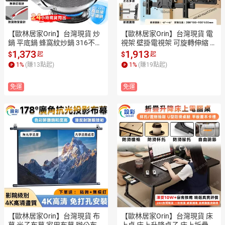
【歐林居家Orin】台灣現貨 炒
【歐林居家Orin】台灣現貨 電
鍋 平底鍋 蜂窩紋炒鍋 316不鏽
視架 壁掛電視架 可旋轉伸縮 適
鋼 炒菜鍋 無塗層炒鍋（不沾鍋
用26-80吋 高承重125公斤 居
1,373
1,913
$
$
起
起
 蜂巢設計高效聚能✅送鍋鏟）
家辦公客廳臥室掛牆佔地
1
%
(賺
13
點起)
1
%
(賺
19
點起)
免運
免運
【歐林居家Orin】台灣現貨 布
【歐林居家Orin】台灣現貨 床
幕 光子布幕 家用布幕 辦公布幕 
上桌 床上升降桌子 床上折疊桌