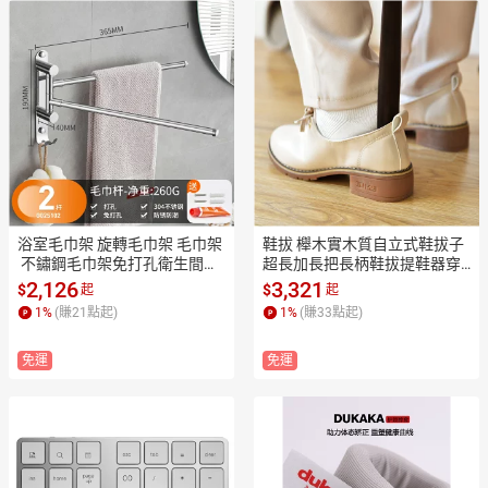
浴室毛巾架 旋轉毛巾架 毛巾架
鞋拔 櫸木實木質自立式鞋拔子
 不鏽鋼毛巾架免打孔衛生間折
超長加長把長柄鞋拔提鞋器穿
疊旋轉毛巾桿多層架子浴室置
鞋器把子鞋抽【MJ2011】
2,126
3,321
$
$
起
起
物架【MJ25105】
1
%
(賺
21
點起)
1
%
(賺
33
點起)
免運
免運