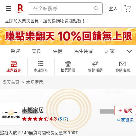
登入
立即加入樂天會員，讓您邊購物邊賺點數！
購物網分類
免運
美食
保健
民生用品
居家
3C
店家首頁
本店類別
抽獎遊戲
促銷活動
聯絡店家
天天免運
美食蛋糕
養生保健
民生用品
樂天首頁
>
木語家居
居家生活
3C家電
運動休閒
親子玩具
木語家居
追蹤
4.3
(517)
店家資訊
女裝
男裝
化妝保養
情趣用品
追蹤人數
5,140
備貨時間較長
回應率
100%