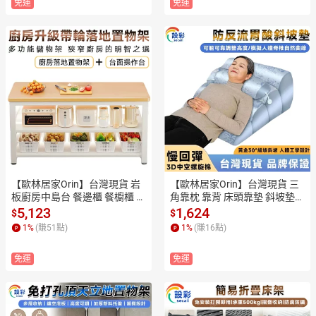
免運
免運
【歐林居家Orin】台灣現貨 岩
【歐林居家Orin】台灣現貨 三
板廚房中島台 餐邊櫃 餐櫥櫃 廚
角靠枕 靠背 床頭靠墊 斜坡墊
房櫃子 餐具櫃 電器櫃 收納櫃
 冰絲靠背 靠背枕頭 斜坡枕【防
5,123
1,624
$
$
 書櫃 可自由調節高度+30mm
反流/30°緩坡斜坡】
1
%
(賺
51
點)
1
%
(賺
16
點)
加厚岩板+H型穩固結構
免運
免運