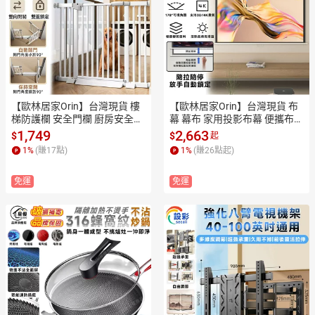
【歐林居家Orin】台灣現貨 樓
【歐林居家Orin】台灣現貨 布
梯防護欄 安全門欄 廚房安全圍
幕 幕布 家用投影布幕 便攜布幕 
欄 寵物圍欄 柵欄 樓梯圍欄（適
窗簾布幕 高清投影儀布幕（手
1,749
2,663
$
$
起
用寬度60-66/自動回彈）
拉自動鎖停 可當窗簾）
1
%
(賺
17
點)
1
%
(賺
26
點起)
免運
免運