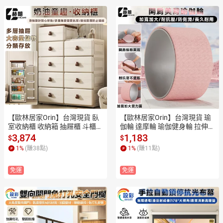
【歐林居家Orin】台灣現貨 臥
【歐林居家Orin】台灣現貨 瑜
室收納櫃 收納箱 抽屜櫃 斗櫃
伽輪 達摩輪 瑜伽健身輪 拉伸運
 櫃子收納櫃 45公分面寬（底部
動 開肩美背 後彎神器（加寬輪
3,874
1,183
$
$
滑輪/加厚材質/防脫卡扣）
面19.5cm/水波紋防測滑/抗壓
1
%
(賺
38
點)
1
%
(賺
11
點)
不變形）
免運
免運