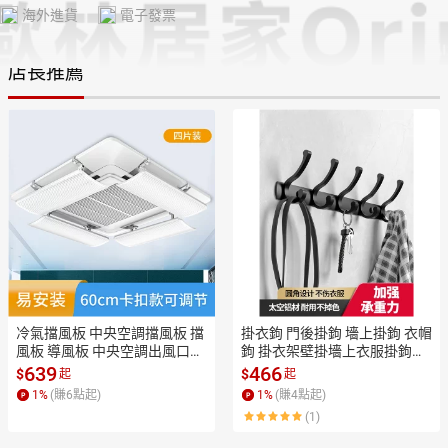
海外進貨
電子發票
店長推薦
日本購物
電子/紙本書
HOT
冷氣擋風板 中央空調擋風板 擋
掛衣鉤 門後掛鉤 墻上掛鉤 衣帽
風板 導風板 中央空調出風口擋
鉤 掛衣架壁掛墻上衣服掛鉤進
風板導風天花機冷氣擋板遮風
戶門粘貼強力門后衣帽鉤免打
639
466
$
$
起
起
板防直吹吸頂機通用【MJ227
孔衣鉤玄關【MJ22182】
1
%
(賺
6
點起)
1
%
(賺
4
點起)
30】
(1)