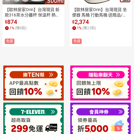
【歐林居家Orin】台灣現貨 新
【歐林居家Orin】台灣現貨 坐
款316茶水分離杯 保溫杯 熱水
便器 馬桶 行動馬桶 送贈品/雙
杯 泡茶杯 智能保溫杯(智能測
桶替換 可掀蓋馬桶椅 移動廁所
874
2,374
$
$
溫 真空保溫 濃淡可控)
 洗澡椅 便盆 便盆椅 馬桶椅
1
%
(賺
8
點)
1
%
(賺
23
點)
免運
免運