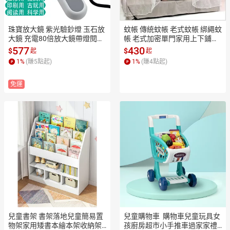
珠寶放大鏡 紫光驗鈔燈 玉石放
蚊帳 傳統蚊帳 老式蚊帳 綁繩蚊
大鏡 充電80倍放大鏡帶燈閱讀
帳 老式加密單門家用上下鋪單
60電子維修印刷古玩珠寶鑒定
人雙人1m1.2m1.5m2m 3米床
577
430
$
$
起
起
錢幣銀元高清【MJ24148】
傳統加大蚊帳【MJ21561】
1
%
(賺
5
點起)
1
%
(賺
4
點起)
免運
兒童書架 書架落地兒童簡易置
兒童購物車  購物車兒童玩具女
物架家用矮書本繪本架收納架
孩廚房超市小手推車過家家禮