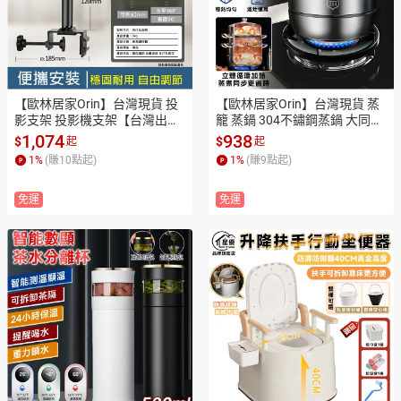
【歐林居家Orin】台灣現貨 投
【歐林居家Orin】台灣現貨 蒸
影支架 投影機支架【台灣出貨
籠 蒸鍋 304不鏽鋼蒸鍋 大同鍋
⛅️優質素碳鋼材質】落地投影
蒸鍋 蒸汽立體循環蒸鍋 湯鍋 蒸
1,074
938
$
$
起
起
機架 投影儀支架 投影架 高度自
籠鍋【28/30公分】
1
%
(賺
10
點起)
1
%
(賺
9
點起)
由調節（免安裝）
免運
免運