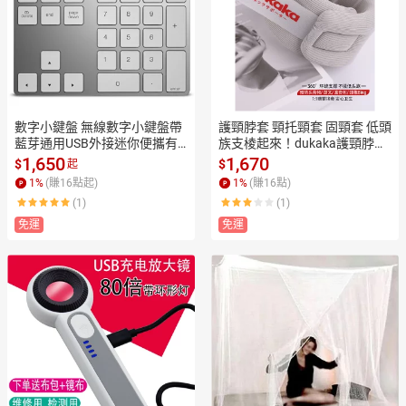
數字小鍵盤 無線數字小鍵盤帶
護頸脖套 頸托頸套 固頸套 低頭
藍芽通用USB外接迷你便攜有
族支棱起來！dukaka護頸脖套
線碼字會計財務銀行密碼專用
頸托固定頸椎脖子矯正改善頭
1,650
1,670
$
$
起
mac方向鍵可充電適用蘋果筆
前傾【MJ24748】
1
%
(賺
16
點起)
1
%
(賺
16
點)
記本電腦【MJ9888】
(1)
(1)
免運
免運