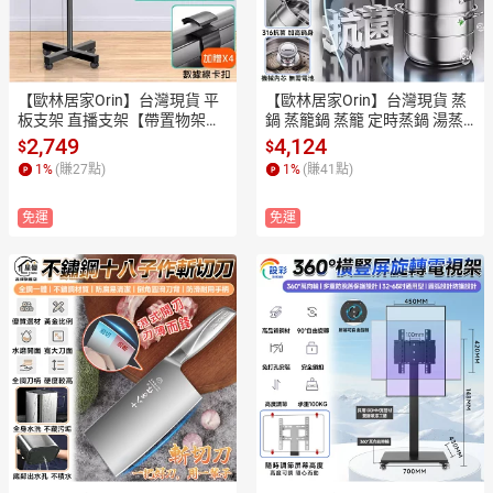
【歐林居家Orin】台灣現貨 平
【歐林居家Orin】台灣現貨 蒸
板支架 直播支架【帶置物架收
鍋 蒸籠鍋 蒸籠 定時蒸鍋 湯蒸
納⛅️帶滑輪隨意移動】落地支
鍋 湯鍋(自動計時器-316不鏽鋼
2,749
4,124
$
$
架 懶人支架 手機支架 拍照支架 
防燙加厚 四層40cm)
1
%
(賺
27
點)
1
%
(賺
41
點)
追劇支架（多角度旋轉）
免運
免運