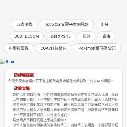
uv直噴機
Kobo Clara 電子書閱讀器
山蘇
JUST BLOOM
Dell XPS 15
籃球
青梅
小腿按摩機
COACH 後背包
Pokemon寶可夢 盒玩
防詐騙提醒
台灣樂天市場與店家不會主動致電要求解除分期付款、要求ATM轉帳。
政策宣導
為防治動物傳染病，境外動物或動物產品等應施檢疫物輸入我國，應符
合動物檢疫規定，並依規定申請檢疫。擅自輸入屬禁止輸入之應施檢疫
物者最高可處七年以下有期徒刑，得併科新臺幣三百萬元以下罰金。應
施檢疫物之輸入人或代理人未依規定申請檢疫者，得處新臺幣五萬元以
上一百萬元以下罰鍰，並得按次處罰。
境外商品不得隨貨贈送應施檢疫物。
收件人違反動物傳染病防治條例第三十四條第三項規定，未將郵遞寄送