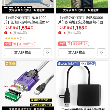
【台灣公司保固】承重1000
【台灣公司保固】堆肥桶300L
斤】加粗四腳傘帳篷擺攤雨傘
戶外廚余堆肥箱落葉腐熟花園
伸縮折疊四角四方遮陽棚雨棚
庭院漚肥有機肥好氧發酵桶
1,594
1,168
$
$
12%折後
起
12%折後
起
1
%
(賺
15
點起)
1
%
(賺
11
點起)
(1)
免運
券
滿500折5%
免運
券
滿500折5%
放入購物車
放入購物車