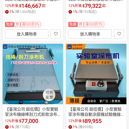
膜機實驗室小型涂布試驗機
膜機實驗室小型涂布試驗機
146,667
79,322
$
$
12%折後
起
12%折後
起
1
%
(賺
1,466
點起)
1
%
(賺
793
點起)
免運
券
滿500折5%
免運
券
滿500折5%
放入購物車
放入購物車
【臺灣公司 超低價】小型實驗
【臺灣公司 超低價】小型實驗
室涂布機線棒刮刀式新款涂布
室涂布機自動涂膜機試驗機線
機標準新款涂膜機涂布機廠
棒刮刀式涂布機機器廠家
77,000
89,955
$
$
12%折後
12%折後
1
%
(賺
770
點)
1
%
(賺
899
點)