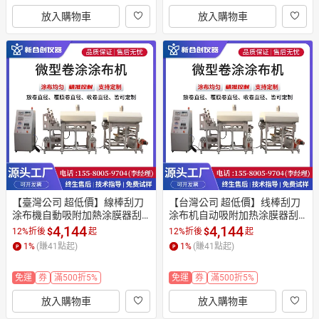
放入購物車
放入購物車
【臺灣公司 超低價】線棒刮刀
【台灣公司 超低價】线棒刮刀
涂布機自動吸附加熱涂膜器刮
涂布机自动吸附加热涂膜器刮
涂機涂膜機實驗室小型涂布機
涂机涂膜机实验室小型涂布机
4,144
4,144
$
$
12%折後
起
12%折後
起
1
%
(賺
41
點起)
1
%
(賺
41
點起)
免運
券
滿500折5%
免運
券
滿500折5%
放入購物車
放入購物車