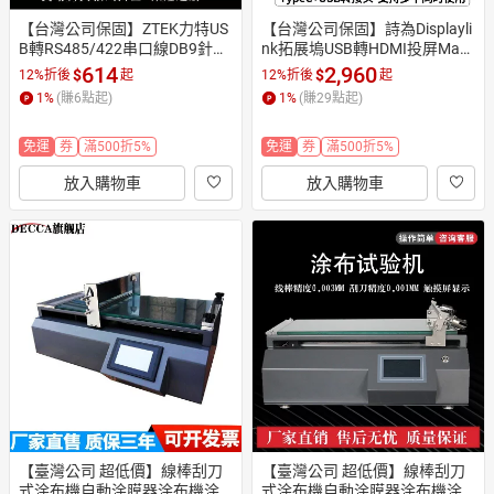
【台灣公司保固】ZTEK力特US
【台灣公司保固】詩為Displayli
B轉RS485/422串口線DB9針公
nk拓展塢USB轉HDMI投屏Mac
頭進口芯片連接電腦工業級
筆記本擴展三屏異顯千兆
614
2,960
$
$
12%折後
起
12%折後
起
1
%
(賺
6
點起)
1
%
(賺
29
點起)
免運
券
滿500折5%
免運
券
滿500折5%
放入購物車
放入購物車
【臺灣公司 超低價】線棒刮刀
【臺灣公司 超低價】線棒刮刀
式涂布機自動涂膜器涂布機涂
式涂布機自動涂膜器涂布機涂