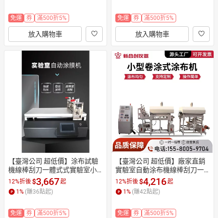
免運
券
滿500折5%
免運
券
滿500折5%
放入購物車
放入購物車
【臺灣公司 超低價】涂布試驗
【臺灣公司 超低價】廠家直銷
機線棒刮刀一體式式實驗室小
實驗室自動涂布機線棒刮刀一
型自動涂膜器涂膜涂布機刮刀
體式小型涂布全自動刮涂膜機
3,667
4,216
$
$
12%折後
起
12%折後
起
1
%
(賺
36
點起)
1
%
(賺
42
點起)
免運
券
滿500折5%
免運
券
滿500折5%