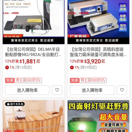
日本購物
電子/紙本書
HOT
【台灣公司保固】DELMA半自
【台灣公司保固】高精斜度磁
動點膠機982/982A/全自動打
盤強力磨床磁臺可調角度永磁
膠機滴膠機腳踩式手動開關
吸盤彎弓正弦一體磁臺細目
1,881
3,920
$
$
12%折後
起
12%折後
起
1
%
(賺
18
點起)
1
%
(賺
39
點起)
免運
券
滿500折5%
免運
券
滿500折5%
放入購物車
放入購物車