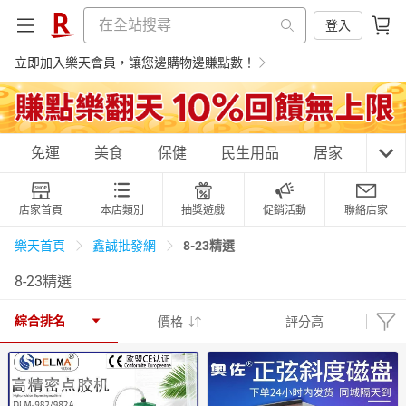
登入
立即加入樂天會員，讓您邊購物邊賺點數！
購物網分類
免運
美食
保健
民生用品
居家
3C
店家首頁
本店類別
抽獎遊戲
促銷活動
聯絡店家
天天免運
美食蛋糕
養生保健
民生用品
8-23精選
樂天首頁
鑫誠批發網
8-23精選
居家生活
3C家電
運動休閒
親子玩具
綜合排名
價格
評分高
女裝
男裝
化妝保養
情趣用品