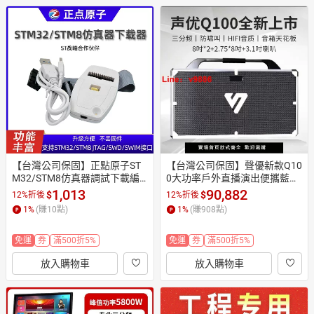
【台灣公司保固】正點原子ST
【台灣公司保固】聲優新款Q10
M32/STM8仿真器調試下載編
0大功率戶外直播演出便攜藍牙
程燒錄線 自產V2.0版
音響樂器廣場音箱
1,013
90,882
$
$
12%折後
12%折後
1
%
(賺
10
點)
1
%
(賺
908
點)
免運
券
滿500折5%
免運
券
滿500折5%
放入購物車
放入購物車