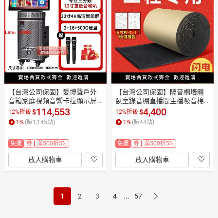
【台灣公司保固】愛博聲戶外
【台灣公司保固】隔音棉墻體
音箱家庭視頻音響卡拉顯示屏o
臥室錄音棚直播間主播吸音棉
k一體機廣場大功率聲卡
隔音板材料自粘
114,553
4,400
$
$
12%折後
12%折後
1
%
(賺
1,145
點)
1
%
(賺
44
點)
免運
券
滿500折5%
免運
券
滿500折5%
放入購物車
放入購物車
...
1
2
3
4
57