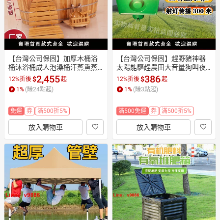
【台灣公司保固】加厚木桶浴
【台灣公司保固】趕野豬神器
桶沐浴桶成人泡澡桶汗蒸熏蒸
太陽能驅趕農田大音量狗叫夜
桶浴缸浴盆實木質
間驅獸長續航爆閃燈報警器
2,455
386
$
$
12%折後
起
12%折後
起
1
%
(賺
24
點起)
1
%
(賺
3
點起)
免運
券
滿500折5%
滿500免運
券
滿500折5%
放入購物車
放入購物車