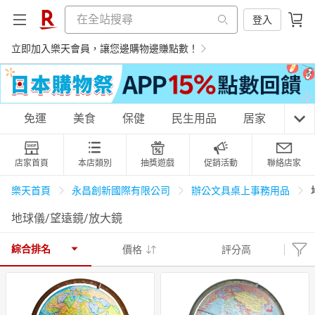
登入
立即加入樂天會員，讓您邊購物邊賺點數！
購物網分類
免運
美食
保健
民生用品
居家
3C
店家首頁
本店類別
抽獎遊戲
促銷活動
聯絡店家
天天免運
美食蛋糕
養生保健
民生用品
樂天首頁
永昌創新國際有限公司
辦公文具桌上事務用品
地球儀/望遠鏡/放大鏡
居家生活
3C家電
運動休閒
親子玩具
綜合排名
價格
評分高
女裝
男裝
化妝保養
情趣用品