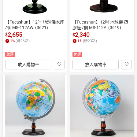
【Fucashun】12吋 地球儀木座 
【Fucashun】12吋 地球儀 塑
/個 MS-112AW  (3621)
膠座 /個 MS-112A  (3619)
2,655
2,340
$
$
1
%
(賺
26
點)
1
%
(賺
23
點)
免運
免運
放入購物車
放入購物車