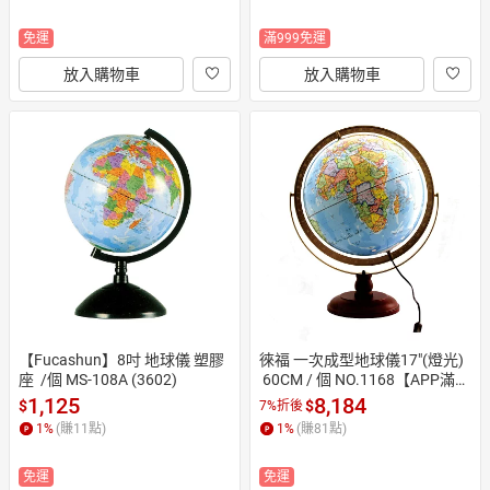
免運
滿999免運
放入購物車
放入購物車
【Fucashun】8吋 地球儀 塑膠
徠福 一次成型地球儀17"(燈光)
座  /個 MS-108A (3602)
 60CM / 個 NO.1168【APP滿額
下單10%點數(單一帳號最高15
1,125
8,184
$
$
7%折後
00點)】8/31止
1
%
(賺
11
點)
1
%
(賺
81
點)
免運
免運