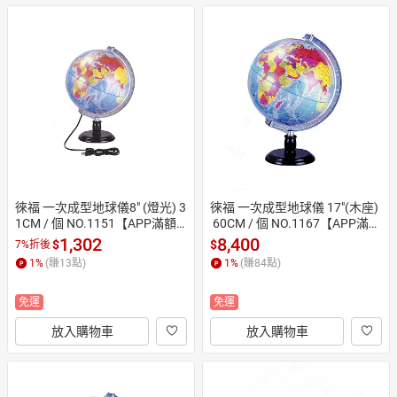
徠福 一次成型地球儀8" (燈光) 3
徠福 一次成型地球儀 17"(木座)
1CM / 個 NO.1151【APP滿額
 60CM / 個 NO.1167【APP滿額
下單10%點數(單一帳號最高15
下單10%點數(單一帳號最高15
1,302
8,400
$
$
7%折後
00點)】8/31止
00點)】8/31止
1
%
(賺
13
點)
1
%
(賺
84
點)
免運
免運
放入購物車
放入購物車