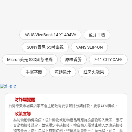
ASUS VivoBook 14 X1404VA
藍芽耳機
SONY索尼 65吋電視
VANS SLIP-ON
Micron美光 SSD固態硬碟
原味香腸
7-11 CITY CAFE
手寫字體
涼麵醬汁
紅肉火龍果
防詐騙提醒
台灣樂天市場與店家不會主動致電要求解除分期付款、要求ATM轉帳。
政策宣導
為防治動物傳染病，境外動物或動物產品等應施檢疫物輸入我國，應符
合動物檢疫規定，並依規定申請檢疫。擅自輸入屬禁止輸入之應施檢疫
物者最高可處七年以下有期徒刑，得併科新臺幣三百萬元以下罰金。應