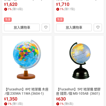
8-1)
1,620
1,710
$
$
1
%
(賺
16
點)
1
%
(賺
17
點)
免運
免運
放入購物車
放入購物車
【Fucashun】8吋 地球儀 木座
【Fucashun】5吋 地球儀 塑膠
 /個 230WA 11WA (3604-1)
座 錢筒 /個 MS-105AB  (3601)
1,350
630
$
$
1
%
(賺
13
點)
1
%
(賺
6
點)