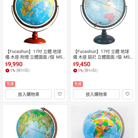
日本購物
電子/紙本書
HOT
【Fucashun】17吋 立體 地球
【Fucashun】17吋 立體 地球
儀 木座-附燈 立體圖面 /個  MS-
儀 木座 鋁尺 立體圖面 /個  MS-
217LANRW (3629)
217ANRW (3628)
9,990
9,450
$
$
1
%
(賺
99
點)
1
%
(賺
94
點)
免運
免運
放入購物車
放入購物車