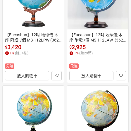
【Fucashun】12吋 地球儀 木
【Fucashun】12吋 地球儀 木
座-附燈  /個 MS-112LPW (362
座-附燈 /個 MS-112LAW  (362
7)
5)
3,420
2,925
$
$
1
%
(賺
34
點)
1
%
(賺
29
點)
免運
免運
放入購物車
放入購物車