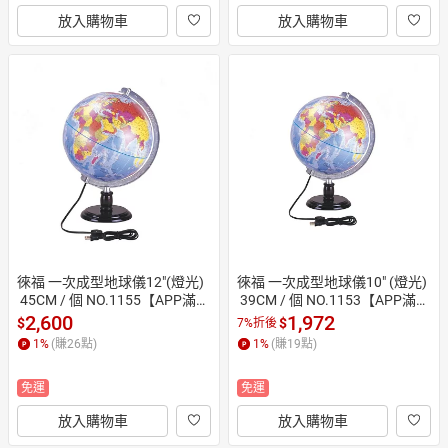
放入購物車
放入購物車
徠福 一次成型地球儀12"(燈光)
徠福 一次成型地球儀10" (燈光)
 45CM / 個 NO.1155【APP滿額
 39CM / 個 NO.1153【APP滿額
下單10%點數(單一帳號最高15
下單10%點數(單一帳號最高15
2,600
1,972
$
$
7%折後
00點)】8/31止
00點)】8/31止
1
%
(賺
26
點)
1
%
(賺
19
點)
免運
免運
放入購物車
放入購物車