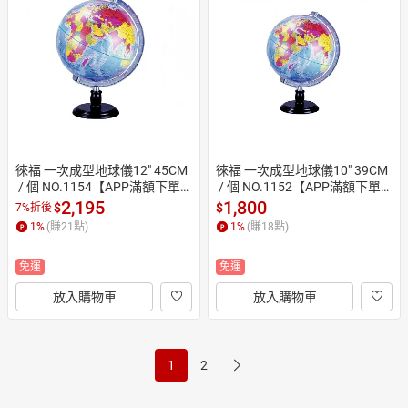
徠福 一次成型地球儀12" 45CM
徠福 一次成型地球儀10" 39CM
 / 個 NO.1154【APP滿額下單1
 / 個 NO.1152【APP滿額下單1
0%點數(單一帳號最高1500
0%點數(單一帳號最高1500
2,195
1,800
$
$
7%折後
點)】8/31止
點)】8/31止
1
%
(賺
21
點)
1
%
(賺
18
點)
免運
免運
放入購物車
放入購物車
1
2