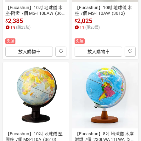
【Fucashun】10吋 地球儀 木
【Fucashun】10吋 地球儀 木
座-附燈  /個 MS-110LAW  (361
座  /個 MS-110AW  (3612)
6)
2,385
2,025
$
$
1
%
(賺
23
點)
1
%
(賺
20
點)
免運
免運
放入購物車
放入購物車
【Fucashun】10吋 地球儀 塑
【Fucashun】8吋 地球儀 木座-
膠座  /個 MS-110A  (3610)
附燈  /個  230LWA 11LWA  (360