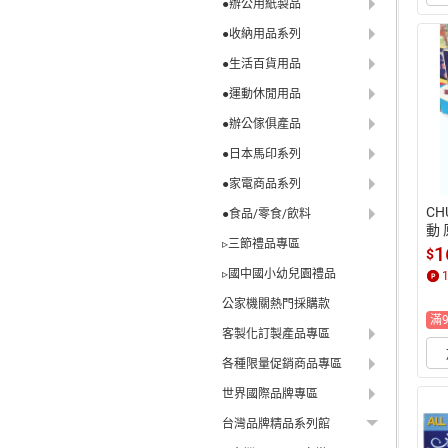
●辦公用紙製品
●收納用品系列
●生活百貨用品
●運動休閒用品
●辦公傢俱產品
●日本馬印系列
●家電商品系列
CH
●食品/零食/飲料
動
▹三節禮品專區
 1
1
$
單
▹國中國小幼兒園禮品
高1
公家機關熱門採購款
滿
客製化訂製產品專區
各種限量促銷商品專區
世界國際品牌專區
台灣品牌精品系列館