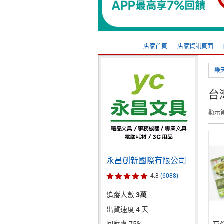
店家首頁
店家資訊頁面
樂
台
顯示第 
永昌創新國際有限公司
4.8
(6088)
追蹤人數
3萬
出貨速度 4 天
回應率 75%