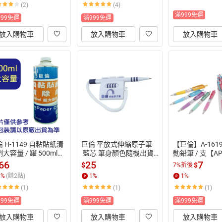
(2)
(4)
止
滿999免運
999免運
滿999免運
放入購物車
放入購物車
放入購物車
 H-1149 自粘貼紙清
巨倫 平放式伸縮原子筆
【巨倫】A-161
大容量 / 罐 500ml
 藍芯 筆身顏色隨機出貨 /
動鉛筆 / 支【A
APP滿額下單10%點數
支 CH-030【APP滿額下
單10%點數(單
66
25
7
$
$
7%折後
一帳號最高1500點)】
單10%點數(單一帳號最
高1500點)】8/
1
%
(賺
2
點)
1
%
1
%
31止
高1500點)】8/31止
(1)
(1)
(1)
999免運
滿999免運
滿999免運
放入購物車
放入購物車
放入購物車