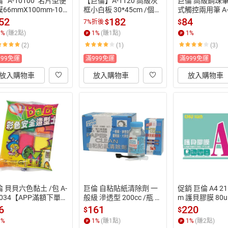
   A-10100  名片型便
【巨倫】A-1120 高級灰
巨倫 高級鋼珠筆
66mmX100mm-100
框小白板 30*45cm /個
式觸控兩用筆 A-1
 / 盒【APP滿額下單
【APP滿額下單10%點數
 支【APP滿額下
52
182
84
$
$
7%折後
0%點數(單一帳號最高1
(單一帳號最高1500點)】
數(單一帳號最高
1
%
(賺
2
點)
1
%
(賺
1
點)
1
%
0點)】8/31止
8/31止
點)】8/31止
(2)
(1)
(3)
999免運
滿999免運
滿999免運
放入購物車
放入購物車
放入購物車
 貝貝六色黏土 /包 A-
巨倫 自粘貼紙清除劑 一
促銷 巨倫 A4 21
034【APP滿額下單1
般級 滲透型 200cc /瓶 H-
m 護貝膠膜 80u
%點數(單一帳號最高15
1139【APP滿額下單10%
00張 /盒 A-10
6
161
220
$
$
點)】8/31止
點數(單一帳號最高1500
滿額下單10%點
1
%
1
%
(賺
1
點)
1
%
(賺
2
點)
點)】8/31止
帳號最高1500點