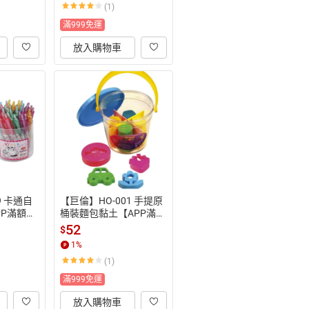
(1)
點)】8/31止
滿999免運
放入購物車
9 卡通自
【巨倫】HO-001 手提原
PP滿額下
桶裝麵包黏土【APP滿額
一帳號最
下單10%點數(單一帳號
52
$
31止
最高1500點)】8/31止
1
%
(1)
滿999免運
放入購物車