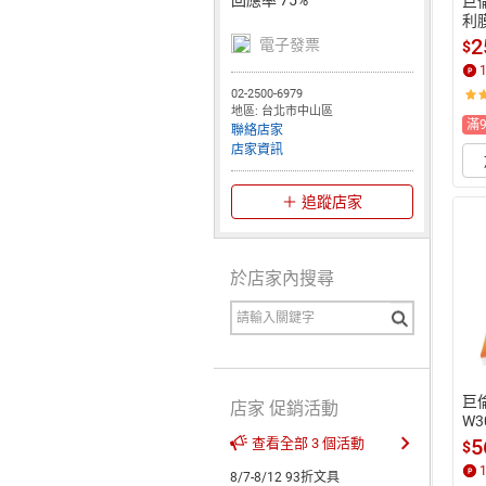
巨倫
利膜
張入
2
電子發票
$
1
50
02-2500-6979
地區: 台北市中山區
滿
聯絡店家
店家資訊
追蹤店家
於店家內搜尋
巨倫
店家 促銷活動
W3
0
5
查看全部 3 個活動
$
00
8/7-8/12 93折文具