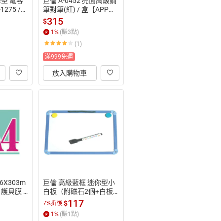
型 電容
巨倫 A-0452 亮面高級鋼
275 /
筆對筆(紅) / 盒【APP滿
單10%點
額下單10%點數(單一帳
315
$
1500
號最高1500點)】8/31止
1
%
(賺
3
點)
(1)
滿999免運
放入購物車
6X303m
巨倫 高級藍框 迷你型小
 護貝膜 1
白板（附磁石2個+白板
079【APP
筆1支）20x30cm /個 A-1
117
$
7%折後
數(單一
109【APP滿額下單10%
1
%
(賺
1
點)
)】8/31
點數(單一帳號最高1500