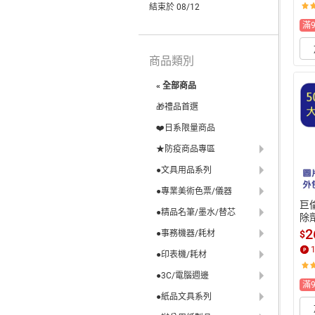
結束於 08/12
滿
商品類別
« 全部商品
🎁禮品首選
❤️日系限量商品
★防疫商品專區
●文具用品系列
●專業美術色票/儀器
巨倫
●精品名筆/墨水/替芯
除劑
【
2
●事務機器/耗材
$
(單
●印表機/耗材
8/
●3C/電腦週邊
滿
●紙品文具系列