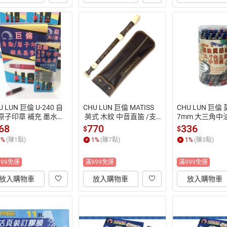
U LUN 巨倫 U-240 自
CHU LUN 巨倫 MATISS
CHU LUN 巨倫 
 原子印章 補充 墨水管
 英式 木紋 中音直笛 /支
7mm 大三角中油
2支入 /盒【APP滿額下
 A-2167【APP滿額下單1
8支入 /筒 A-20
68
770
336
$
$
10%點數(單一帳號最
0%點數(單一帳號最高15
滿額下單10%點
1
%
(賺
1
點)
1
%
(賺
7
點)
1
%
(賺
3
點)
500點)】8/31止
00點)】8/31止
帳號最高1500點
止
999免運
滿999免運
滿999免運
放入購物車
放入購物車
放入購物車