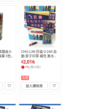
莫蘭迪 0.
CHU LUN 巨倫 U-240 自
筆 3色 4
動 原子印章 補充 墨水管
36【APP
 12小盒入 /組【APP滿額
2,016
$
數(單一
下單10%點數(單一帳號
1
%
(賺
20
點)
)】8/31
最高1500點)】8/31止
免運
放入購物車