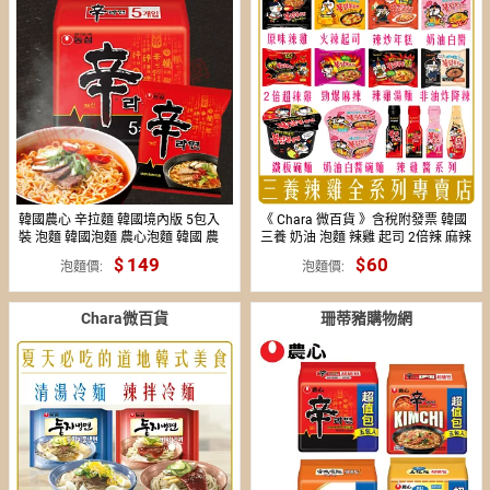
韓國農心 辛拉麵 韓國境內版 5包入
《 Chara 微百貨 》含稅附發票 韓國
裝 泡麵 韓國泡麵 農心泡麵 韓國 農
三養 奶油 泡麵 辣雞 起司 2倍辣 麻辣
心 韓國辛拉麵
泡菜 炒麵 辣雞麵
149
60
37
泡麵價
泡麵價
Chara微百貨
珊蒂豬購物網