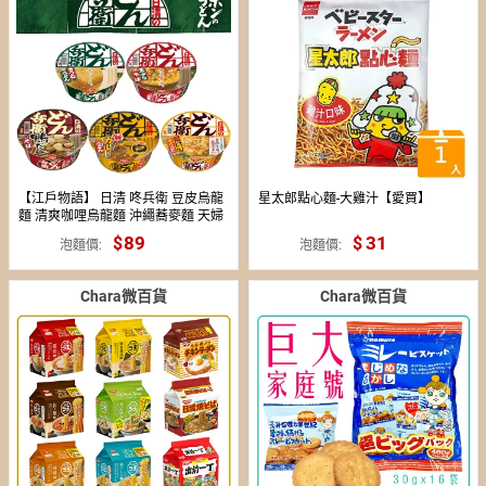
【江戶物語】 日清 咚兵衛 豆皮烏龍
星太郎點心麵-大雞汁【愛買】
麵 清爽咖哩烏龍麵 沖繩蕎麥麵 天婦
羅蕎麥麵 鴨肉蕎麥麵 蔬菜天婦羅蕎
89
59
31
泡麵價
泡麵價
麥麵 泡麵
Chara微百貨
Chara微百貨