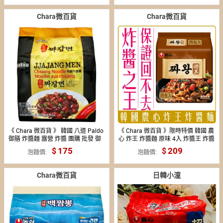
Chara微百貨
Chara微百貨
《 Chara 微百貨 》 韓國 八道 Paldo
《 Chara 微百貨 》限時特價 韓國 農
御膳 炸醬麵 露營 炸醬 團購 批發 御
心 炸王 炸醬麵 原味 4入 炸醬王 炸醬
膳炸醬
之王阿 限購最多8袋
175
209
泡麵價
泡麵價
Chara微百貨
日韓小潼