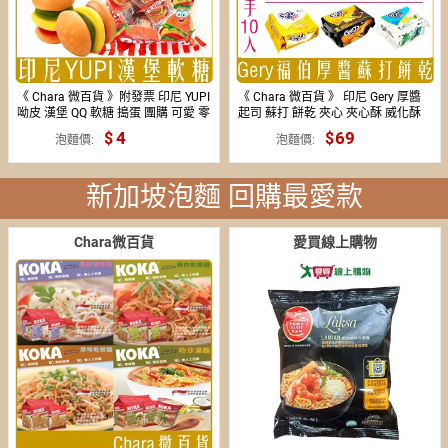
《 Chara 微百貨 》附發票 印尼 YUPI
《 Chara 微百貨 》 印尼 Gery 厚醬
呦皮 漢堡 QQ 軟糖 搗蛋 團購 可愛 零
起司 蘇打 餅乾 夾心 夾心酥 威化酥
嘴 零食 好吃 萬聖節
saluut 椰子 巧克力
4
69
28
泡麵價
泡麵價
新加坡泡麵 回購最愛款
Chara微百貨
愛買線上購物