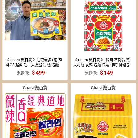
《 Chara 微百貨 》超取最多1組 韓
《 Chara 微百貨 》 韓國 不倒翁 義
國 GS 超商 超巨大臉盆 冷麵 泡麵
大利麵 義式 泡麵 快速 即時 料理包
1680g 8人份 送鐵製30cm超大臉盆
單包 團購 批發 番茄
499
149
泡麵價
泡麵價
碗
Chara微百貨
Chara微百貨