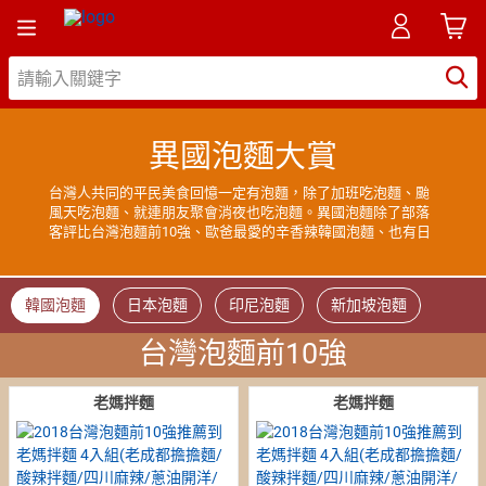
異國泡麵大賞
台灣人共同的平民美食回憶一定有泡麵，除了加班吃泡麵、颱
風天吃泡麵、就連朋友聚會消夜也吃泡麵。異國泡麵除了部落
客評比台灣泡麵前10強、歐爸最愛的辛香辣韓國泡麵、也有日
本人最愛的拉麵做成的日本泡麵、及具有撈麵、炒麵特色的印
尼泡麵、充滿特殊香氣的新加坡泡麵。追韓劇時搭配又香又辣
的韓國泡麵最對味，追日劇吃杯湯頭濃郁的日本泡麵配啤酒，
韓國泡麵
日本泡麵
印尼泡麵
新加坡泡麵
清爽又實在！或者價格便宜且CP質高的印尼泡麵或充滿南洋風
情的新加坡泡麵。
台灣泡麵前10強
老媽拌麵
老媽拌麵