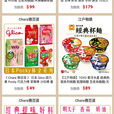
盛 咚兵衛 豆皮烏龍麵/天婦羅蕎麥麵
昌 五味 即食 速食 冬粉 速食 10包入
碗麵 泡麵 豆皮麵 日本原裝 日本進口
團購 批發
99
179
119
泡麵價
泡麵價
Chara微百貨
江戶物語
《 Chara 微百貨 》 日本 Glico 固力
【江戶物語】TOYO 東洋水產 經典熱
果 Pocky 巧克力棒 草莓棒 沙拉棒 番
銷系列碗麵 狐狸碗麵 豆皮烏龍麵/天
茄 櫻花 哈密瓜 8袋
婦羅蕎麥麵/白麻糬烏龍麵 日本泡麵
49
89
69
泡麵價
泡麵價
日本進口
Chara微百貨
Chara微百貨