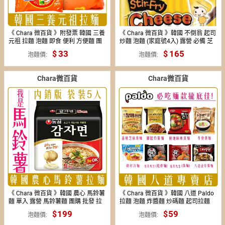
《 Chara 微百貨 》附發票 韓國 三養
《 Chara 微百貨 》韓國 不倒翁 起司
元祖 拉麵 泡麵 即食 便利 方便麵 團
炒麵 泡麵 (家庭號4入) 露營 必備 芝
購 美食 道地 韓風 微辣
士 乳酪 起司拉麵
33
165
泡麵價
泡麵價
Chara微百貨
Chara微百貨
《 Chara 微百貨 》韓國 農心 馬鈴薯
《 Chara 微百貨 》韓國 八道 Paldo
麵 單入 露營 馬鈴薯麵 團購 批發 拉
拉麵 泡麵 炸醬麵 炒碼麵 起司拉麵
麵 泡麵
金 牛骨湯麵 辣拌 冷麵 泡菜
199
159
59
29
泡麵價
泡麵價