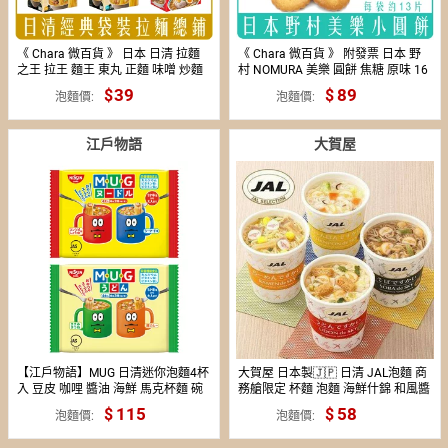
《 Chara 微百貨 》 日本 日清 拉麵
《 Chara 微百貨 》 附發票 日本 野
之王 拉王 麵王 東丸 正麵 味噌 炒麵
村 NOMURA 美樂 圓餅 焦糖 原味 16
東洋 泡麵 元祖雞 出前一丁
袋 家庭號 團購 批發
39
29
89
泡麵價
泡麵價
江戶物語
大賀屋
【江戶物語】MUG 日清迷你泡麵4杯
大賀屋 日本製🇯🇵 日清 JAL泡麵 商
入 豆皮 咖哩 醬油 海鮮 馬克杯麵 碗
務艙限定 杯麵 泡麵 海鮮什錦 和風醬
麵 泡麵 杯麵
油拉麵 日航 正版 J00051341
115
58
泡麵價
泡麵價