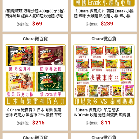
(預購)旺旺 浪味炒麵 400g(80g*5包)
《 Chara 微百貨 》 韓國 Enaak 小雞
南洋風味 經典人氣印尼炒泡麵 必吃
麵 辣味 大雞麵 點心麵 小雞 辣小雞
原裝進口乾拌麵
零食
69
239
179
泡麵價
泡麵價
Chara微百貨
Chara微百貨
《 Chara 微百貨 》日本 有樂 製菓
《Chara 微百貨》印尼 營多
雷神 巧克力 黑雷神 72% 蛋糕 草莓
lNDOmie 炒麵 泡麵 鹹蛋黃 團購 批
聖誕 聖誕款 團購 批發
發
215
109
11
泡麵價
泡麵價
Chara微百貨
Chara微百貨