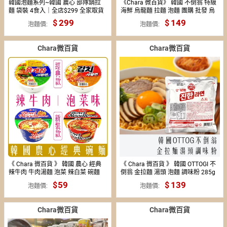
韓國泡麵系列~韓國 農心 部隊鍋拉
《Chara 微百貨》 韓國 不倒翁 特級
麵 袋裝 4食入｜全店$299 全家取貨
海鮮 烏龍麵 拉麵 泡麵 團購 批發 烏
免運｜領券9折｜APP下單最高再賺
龍
299
149
泡麵價
泡麵價
22%點數⚡
Chara微百貨
Chara微百貨
《 Chara 微百貨 》 韓國 農心 經典
《 Chara 微百貨 》 韓國 OTTOGI 不
辣牛肉 牛肉湯麵 泡菜 辣白菜 碗麵
倒翁 金拉麵 湯頭 泡麵 調味粉 285g
泡麵 辣牛肉湯 團購 碗麵
59
39
139
泡麵價
泡麵價
Chara微百貨
Chara微百貨