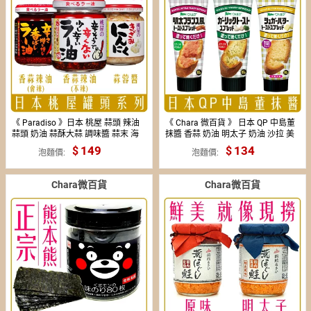
《 Paradiso 》日本 桃屋 蒜頭 辣油
《 Chara 微百貨 》 日本 QP 中島董
蒜頭 奶油 蒜酥大蒜 調味醬 蒜末 海
抹醬 香蒜 奶油 明太子 奶油 沙拉 美
苔醬 momoya
乃滋 團購 批發
149
134
泡麵價
泡麵價
Chara微百貨
Chara微百貨