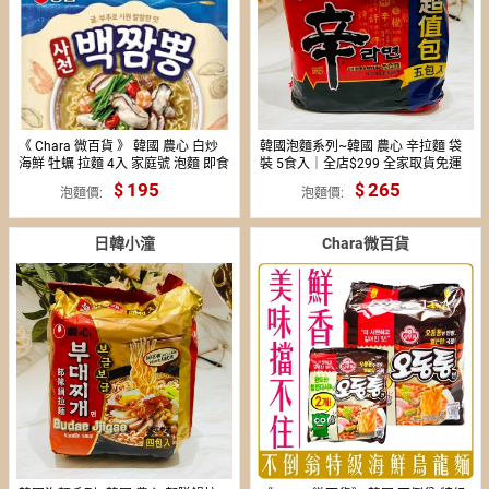
《 Chara 微百貨 》 韓國 農心 白炒
韓國泡麵系列~韓國 農心 辛拉麵 袋
海鮮 牡蠣 拉麵 4入 家庭號 泡麵 即食
裝 5食入｜全店$299 全家取貨免運
美食
｜領券9折｜APP下單最高再賺22%
195
265
泡麵價
泡麵價
點數⚡
日韓小潼
Chara微百貨