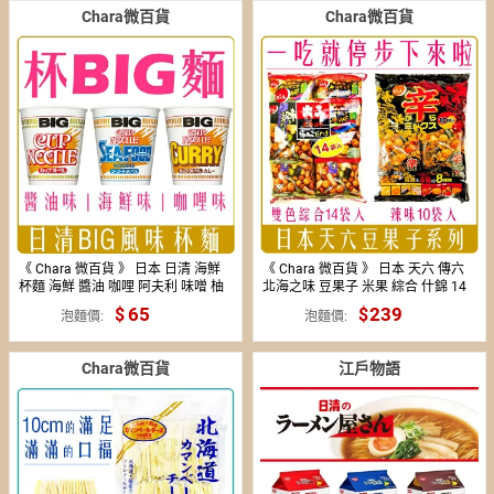
Chara微百貨
Chara微百貨
《 Chara 微百貨 》 日本 日清 海鮮
《 Chara 微百貨 》 日本 天六 傳六
杯麵 海鮮 醬油 咖哩 阿夫利 味噌 柚
北海之味 豆果子 米果 綜合 什錦 14
子 辣湯麵 BIG
袋入 團購 批發
65
239
185
泡麵價
泡麵價
Chara微百貨
江戶物語