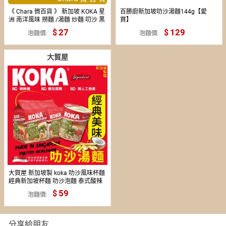
《 Chara 微百貨 》 新加坡 KOKA 星
百勝廚新加坡叻沙湯麵144g【愛
洲 南洋風味 撈麵 /湯麵 炒麵 叨沙 黑
買】
椒蟹 泰式酸辣 雞湯
27
129
泡麵價
泡麵價
大賀屋
大賀屋 新加坡製 koka 叻沙風味杯麵
經典新加坡杯麵 叻沙泡麵 泰式酸辣
非油炸泡麵 杯麵 泰式酸辣湯麵
59
泡麵價
T00130530
分享給朋友