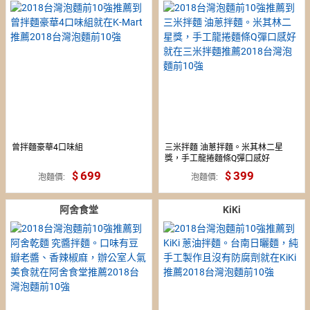
曾拌麵豪華4口味組
三米拌麵 油蔥拌麵。米其林二星
獎，手工龍捲麵條Q彈口感好
699
399
泡麵價
泡麵價
阿舍食堂
KiKi