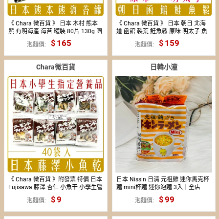
《 Chara 微百貨 》 日本 木村 熊本
《 Chara 微百貨 》 日本 朝日 北海
熊 有明海產 海苔 罐裝 80片 130g 團
道 函館 製荒 鮭魚鬆 原味 明太子 魚
購 批發
卵 110g 團購 批發
165
159
泡麵價
泡麵價
Chara微百貨
日韓小潼
《 Chara 微百貨 》附發票 特價 日本
日本 Nissin 日清 元祖雞 迷你馬克杯
Fujisawa 藤澤 杏仁 小魚干 小學生營
麵 mini杯麵 迷你泡麵 3入｜全店
養品 小魚乾 批發
$299 全家取貨免運｜領券9折｜
9
99
泡麵價
泡麵價
APP下單最高再賺22%點數⚡