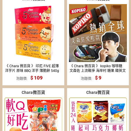
《 Chara 微百貨 》 印尼 FIVE 超薄
《 Chara 微百貨 》 kopiko 咖啡糖
洋芋片 原味 BBQ 洋芋 薄脆餅 540g
文森佐 上流戰爭 海岸村 糖果 韓英文
30入
包裝混出 散出 膠囊式包裝 袋裝
109
9
泡麵價
泡麵價
Chara微百貨
Chara微百貨