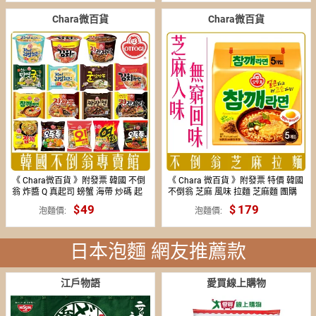
Chara微百貨
Chara微百貨
《 Chara微百貨 》附發票 韓國 不倒
《 Chara 微百貨 》附發票 特價 韓國
翁 炸醬 Q 真起司 螃蟹 海帶 炒碼 起
不倒翁 芝麻 風味 拉麵 芝麻麵 團購
司 拉麵 烏龍 牡蠣 泡菜 金拉麵
批發
49
14
179
泡麵價
泡麵價
日本泡麵 網友推薦款
江戶物語
愛買線上購物