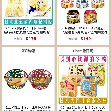
《 Chara 微百貨 》 日本 北海道 十
【江戶物語】 NISSIN 日清 拉麵屋
勝特製 加曼貝爾 切達 起司 鱈魚 鱈
五入包麵 札幌味噌/函館鹽/旭川醬油
魚條 起司條 130g 團購 批發
味/札幌咖哩 北海道拉麵 泡麵 日本
175
149
泡麵價
泡麵價
進口
江戶物語
Chara微百貨
【江戶物語】Nissin 日清 特大碗 特
《 Chara 微百貨 》 日本 Daisho 大