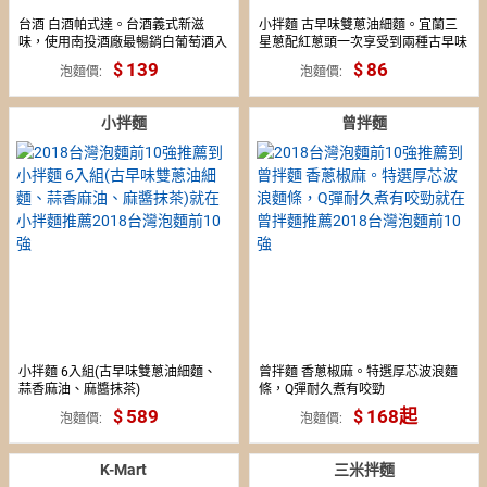
台酒 白酒帕式達。台酒義式新滋
小拌麵 古早味雙蔥油細麵。宜蘭三
味，使用南投酒廠最暢銷白葡萄酒入
星蔥配紅蔥頭一次享受到兩種古早味
麵
139
86
泡麵價
泡麵價
小拌麵
曾拌麵
小拌麵 6入組(古早味雙蔥油細麵、
曾拌麵 香蔥椒麻。特選厚芯波浪麵
蒜香麻油、麻醬抹茶)
條，Q彈耐久煮有咬勁
589
168起
泡麵價
泡麵價
K-Mart
三米拌麵