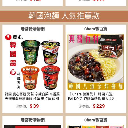
韓國泡麵 人氣推薦款
珊蒂豬購物網
Chara微百貨
韓國 農心杯麵 海苔 辛辣白菜 辛香菇
《 Chara 微百貨 》 韓國 八道
天婦羅海鮮烏龍麵 杯麵 辛拉麵 韓國
PALDO 金 炸醬麵炸醬 單入 4入
泡麵 辣白菜 韓國農心
Paldo 團購 批發
39
229
泡麵價
泡麵價
珊蒂豬購物網
Chara微百貨