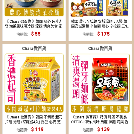
《 Chara 微百貨 》韓國 農心 둥지냉
韓國 農心辛拉麵 安城湯麵 5入裝 韓
면 泡菜風味湯冷麵 涼麵 清爽美食 家
國安城湯麵 辛拉麵 農心 辛拉麵 五包
庭號 單包入 即時 泡麵 美食
入 泡麵 安成湯麵
55
175
泡麵價
泡麵價
Chara微百貨
Chara微百貨
《 Chara 微百貨 》韓國 不倒翁 起司
《Chara 微百貨》特價 韓國 不倒翁
拉麵 泡麵 (家庭號4入) 露營 必備 芝
OTTOGI 海鮮 風味 烏龍 拉麵 清爽 香
士 乳酪 起司拉麵
Q 泡麵 韓國泡麵 團購 批發
119
139
泡麵價
泡麵價