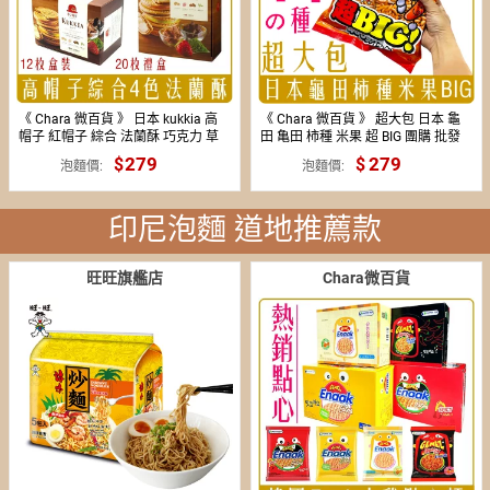
《 Chara 微百貨 》 日本 kukkia 高
《 Chara 微百貨 》 超大包 日本 龜
帽子 紅帽子 綜合 法蘭酥 巧克力 草
田 亀田 柿種 米果 超 BIG 團購 批發
莓 抹茶 盒裝 禮盒
零嘴 400g 50g 8包入
279
169
279
泡麵價
泡麵價
印尼泡麵 道地推薦款
旺旺旗艦店
Chara微百貨