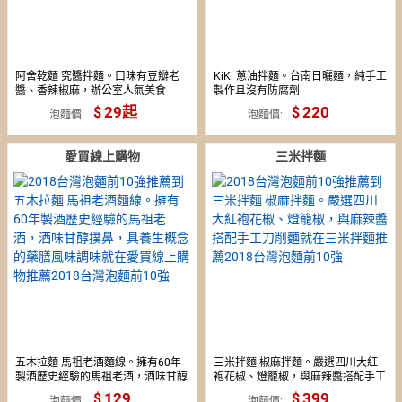
阿舍乾麵 究醬拌麵。口味有豆瓣老
KiKi 蔥油拌麵。台南日曬麵，純手工
醬、香辣椒麻，辦公室人氣美食
製作且沒有防腐劑
29起
220
泡麵價
泡麵價
愛買線上購物
三米拌麵
五木拉麵 馬祖老酒麵線。擁有60年
三米拌麵 椒麻拌麵。嚴選四川大紅
製酒歷史經驗的馬祖老酒，酒味甘醇
袍花椒、燈籠椒，與麻辣醬搭配手工
撲鼻，具養生概念的藥膳風味調味
刀削麵
129
399
泡麵價
泡麵價