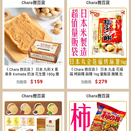
Chara微百貨
Chara微百貨
《 Chara 微百貨 》 日本 丸和 X 客
《 Chara 微百貨 》 日本 丸金 花福
美多 Komeda 奶油 花生醬 180g 團
福 烤麻糬 麻糬 1kg 量販袋 團購 批
購 批發
發 厚切
159
279
泡麵價
泡麵價
Chara微百貨
Chara微百貨