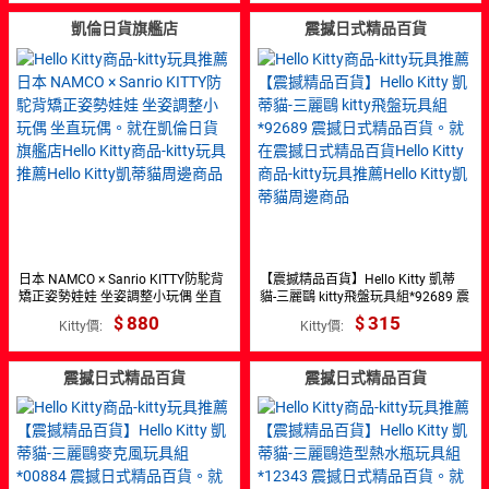
凱倫日貨旗艦店
震撼日式精品百貨
日本 NAMCO × Sanrio KITTY防駝背
【震撼精品百貨】Hello Kitty 凱蒂
矯正姿勢娃娃 坐姿調整小玩偶 坐直
貓-三麗鷗 kitty飛盤玩具組*92689 震
玩偶
撼日式精品百貨
880
315
Kitty價
Kitty價
震撼日式精品百貨
震撼日式精品百貨