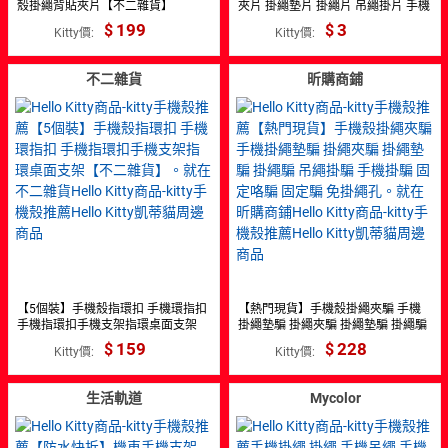
殼掛繩背貼夾片【不二雜貨】
夾片 掛繩墊片 掛繩片 吊繩掛片 手機
掛片 固定卡片 固定片 免掛繩孔 手機
199
3
Kitty價
Kitty價
固定卡片【A4205】
不二雜貨
昕購商鋪
【5個裝】手機殼指環扣 手機環指扣
【熱門現貨】手機殼掛繩夾騙 手機
手機指環扣手機支架指環桌面支架
掛繩墊騙 掛繩夾騙 掛繩墊騙 掛繩騙
【不二雜貨】
吊繩掛騙 手機掛騙 固定咯騙 固定騙
159
228
Kitty價
Kitty價
免掛繩孔
生活軌道
Mycolor