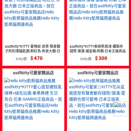
asdfkitty*KITTY 菱格紋 皮質 隨身鏡
asdfkitty*KITTY泰迪熊氣球 鐵製存
子附扣環鑰匙圈-粉紅色-有放大鏡-日
錢筒 撲滿 儲金箱-附鎖-日本正版商品
本正版商品
470
300
Kitty價
Kitty價
asdfkitty可愛家精品店
asdfkitty可愛家精品店