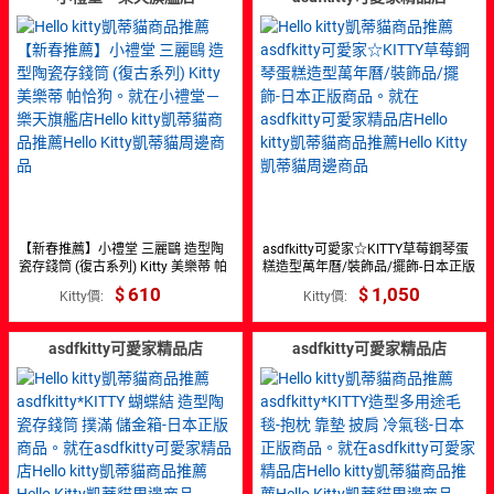
【新春推薦】小禮堂 三麗鷗 造型陶
asdfkitty可愛家☆KITTY草莓鋼琴蛋
瓷存錢筒 (復古系列) Kitty 美樂蒂 帕
糕造型萬年曆/裝飾品/擺飾-日本正版
恰狗
商品
610
1,050
Kitty價
Kitty價
asdfkitty可愛家精品店
asdfkitty可愛家精品店