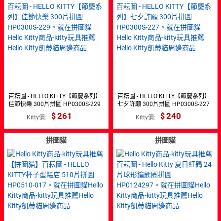
百耘圖 - HELLO KITTY【節慶系列】
百耘圖 - HELLO KITTY【節慶系列】
佳節快樂 300片拼圖 HP0300S-229
七夕許願 300片拼圖 HP0300S-227
261
240
Kitty價
Kitty價
拼圖貓
拼圖貓