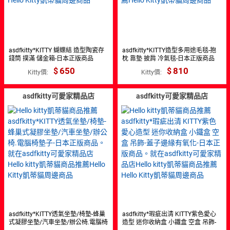
asdfkitty*KITTY 蝴蝶結 造型陶瓷存
asdfkitty*KITTY造型多用途毛毯-抱
錢筒 撲滿 儲金箱-日本正版商品
枕 靠墊 披肩 冷氣毯-日本正版商品
650
810
Kitty價
Kitty價
asdfkitty可愛家精品店
asdfkitty可愛家精品店
asdfkitty*KITTY透氣坐墊/椅墊-蜂巢
asdfkitty*瑕疵出清 KITTY紫色愛心
式凝膠坐墊/汽車坐墊/辦公椅.電腦椅
造型 迷你收納盒 小鐵盒 空盒 吊飾-