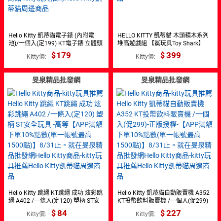
Hello Kitty 凱蒂貓電子錶 (內附電
HELLO KITTY 凱蒂貓 木頭積木系列
池)/一個入(定199) KT電子錶 立體頭
堆高遊戲組 【鯊玩具Toy Shark】
型電子錶 兒童錶 凱蒂貓手錶 授權商
179
169
399
Kitty價
Kitty價
品 -佳KT012347
旻泉精品批發網
旻泉精品批發網
Hello Kitty 跳繩 KT跳繩 成功 炫彩跳
Hello Kitty 凱蒂貓自動販賣機 A352
繩 A402 /一條入(定120) 塑柄 ST安
KT投幣飲料販賣機 /一個入(促299)-
全玩具 -高等【APP滿額下單10%點
正版授權-【APP滿額下單10%點數
84
227
Kitty價
Kitty價
數(單一帳號最高1500點)】8/31止
(單一帳號最高1500點)】8/31止