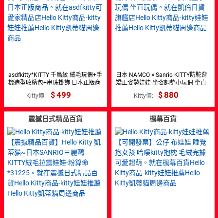
asdfkitty*KITTY 千鳥紋 絨毛玩偶+手
日本 NAMCO × Sanrio KITTY防駝背
機造型收納包+串珠掛飾-日本正版商
矯正姿勢娃娃 坐姿調整小玩偶 坐直
品
玩偶
499
880
Kitty價
Kitty價
震撼日式精品百貨
楓幕百貨