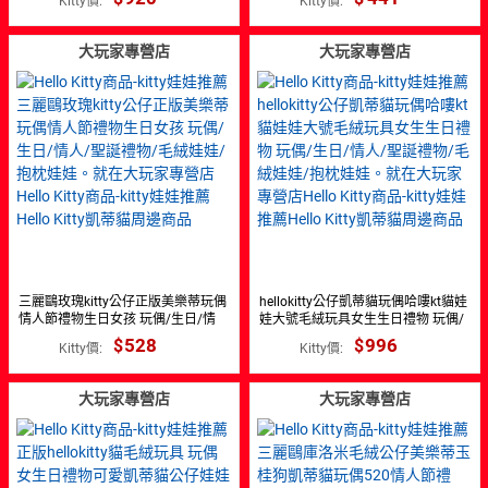
Kitty價
Kitty價
大玩家專營店
大玩家專營店
三麗鷗玫瑰kitty公仔正版美樂蒂玩偶
hellokitty公仔凱蒂貓玩偶哈嘍kt貓娃
情人節禮物生日女孩 玩偶/生日/情
娃大號毛絨玩具女生生日禮物 玩偶/
人/聖誕禮物/毛絨娃娃/抱枕娃娃
生日/情人/聖誕禮物/毛絨娃娃/抱枕
528
516
996
448
Kitty價
Kitty價
娃娃
大玩家專營店
大玩家專營店