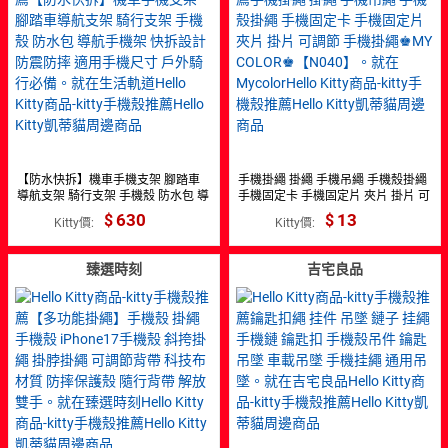
【防水快拆】機車手機支架 腳踏車
手機掛繩 掛繩 手機吊繩 手機殼掛繩
導航支架 騎行支架 手機殼 防水包 導
手機固定卡 手機固定片 夾片 掛片 可
航手機架 快拆設計 防震防摔 適用手
調節 手機掛繩♚MY
630
13
Kitty價
Kitty價
機尺寸 戶外騎行必備
COLOR♚【N040】
臻選時刻
吉宅良品