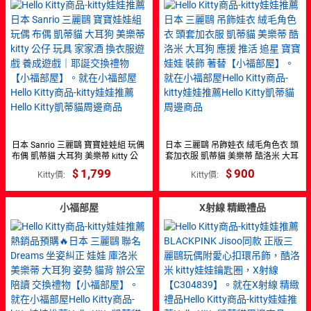
日本 Sanrio 三麗鷗 寶寶娃娃組 玩偶
日本 三麗鷗 吊飾娃衣 絨毛角色衣 頭
布偶 凱蒂貓 大耳狗 美樂蒂 kitty 公
套加衣服 凱蒂貓 美樂蒂 酷洛米 大耳
仔 玩具 家家酒 換衣服遊戲 養成遊戲
狗 應援 推活 追星 寶寶 娃娃 裝飾 著
1,799
900
Kitty價
Kitty價
｜耶誕交換禮物【小福部屋】
替【小福部屋】
小福部屋
X射線 精緻禮品