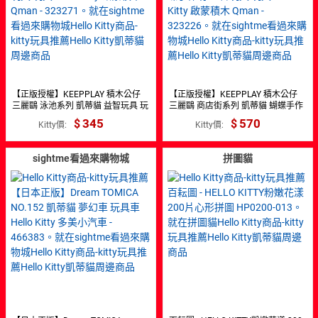
【正版授權】KEEPPLAY 積木公仔
【正版授權】KEEPPLAY 積木公仔
三麗鷗 泳池系列 凱蒂貓 益智玩具 玩
三麗鷗 商店街系列 凱蒂貓 蝴蝶手作
具 Hello Kitty 啟蒙積木 Qman -
坊 益智玩具 玩具 Hello Kitty 啟蒙積
345
570
Kitty價
Kitty價
323271
木 Qman - 323226
sightme看過來購物城
拼圖貓