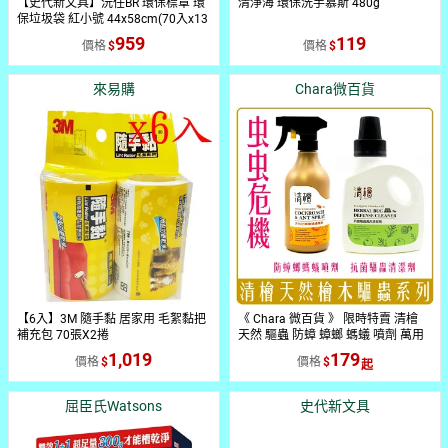
【史代新文具】沅任BR 環保標章 環
清淨海 環保洗手慕斯 480g
保垃圾袋 紅小號 44x58cm(70入x13
包)
959
119
價格
價格
來易購
Chara微百貨
【6入】3M 隨手黏 居家用 毛絮黏把
《 Chara 微百貨 》 限時特賣 清檜
補充包 70張X2捲
天然 驅蟲 防蟑 蟑螂 螞蟻 噴劑 萬用
清潔劑 活氧泡泡 水垢 團購 批發
1,019
179
價格
價格
屈臣氏Watsons
史代新文具