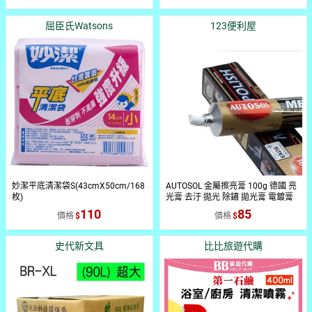
屈臣氏Watsons
123便利屋
妙潔平底清潔袋S(43cmX50cm/168
AUTOSOL 金屬擦亮膏 100g 德國 亮
枚)
光膏 去汙 拋光 除鏽 拋光膏 電鍍膏
【O582】 123便利屋
110
85
價格
價格
史代新文具
比比旅遊代購