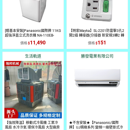
[贈基本安裝]Panasonic國際牌 11KG
【明家Mayka】SL-2201防雷擊3孔2
超強淨直立式洗衣機 NA-110EB-
開2插 轉接器(分接器 新安規3轉2 轉
W【玉山信用卡+APP下單最高7%回
接器 防火 耐高溫 壁插 擴充插座)
11,490
151
價格
價格
饋★領券再折】
生活軌道
勝發電業有限公司
【強效降溫】移動式冷風機 工業冷
★不含安裝★【Panasonic/國際
風扇 水冷冷氣 環保冷風扇 大型廠房
牌】UJ精緻系列 變頻一級壁掛式冷