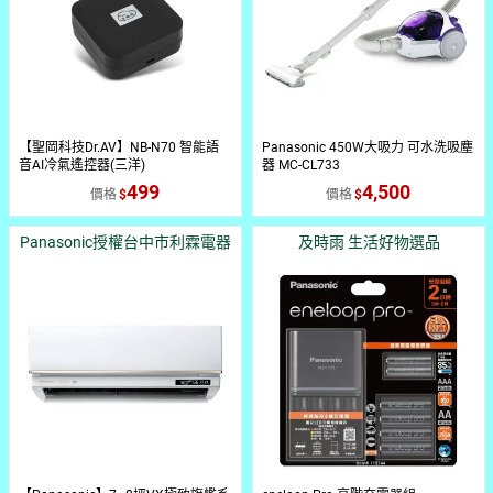
【聖岡科技Dr.AV】NB-N70 智能語
Panasonic 450W大吸力 可水洗吸塵
音AI冷氣遙控器(三洋)
器 MC-CL733
499
4,500
價格
價格
Panasonic授權台中市利霖電器
及時雨 生活好物選品