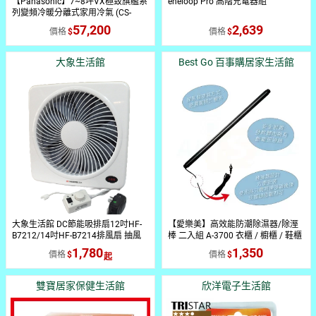
【Panasonic】7~8坪VX極致旗艦系
eneloop Pro 高階充電器組
列變頻冷暖分離式家用冷氣 (CS-
VX50FA2_CU-UX50FHA2)
57,200
2,639
價格
價格
大象生活館
Best Go 百事購居家生活館
大象生活館 DC節能吸排扇12吋HF-
【愛樂美】高效能防潮除濕器/除溼
B7212/14吋HF-B7214排風扇 抽風
棒 二入組 A-3700 衣櫃 / 櫥櫃 / 鞋櫃
扇 吸排風機通風扇
等皆可用
1,780
1,350
價格
價格
雙寶居家保健生活館
欣洋電子生活館