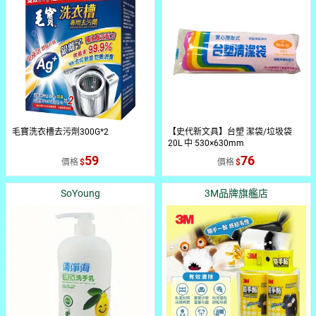
毛寶洗衣槽去污劑300G*2
【史代新文具】台塑 潔袋/垃圾袋
20L 中 530×630mm
59
76
價格
價格
SoYoung
3M品牌旗艦店