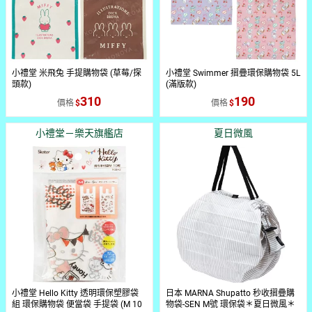
小禮堂 米飛兔 手提購物袋 (草莓/探
小禮堂 Swimmer 摺疊環保購物袋 5L
頭款)
(滿版款)
310
190
價格
價格
小禮堂－樂天旗艦店
夏日微風
小禮堂 Hello Kitty 透明環保塑膠袋
日本 MARNA Shupatto 秒收摺疊購
組 環保購物袋 便當袋 手提袋 (M 10
物袋-SEN M號 環保袋＊夏日微風＊