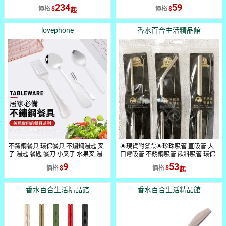
質感餐具 簡約 工業風 - 日本製 不鏽
BA037】
234
59
價格
價格
鋼 不銹鋼 餐具 湯匙 叉子 餐刀 刀子
抹刀 果醬抹刀 廚房用品 露營餐具 環
保餐具 木柄 燕三條 日本進口 日本
lovephone
香水百合生活精品館
代購 日本代購
不鏽鋼餐具 環保餐具 不鏽鋼湯匙 叉
🌟現貨附發票🌟珍珠吸管 直吸管 大
子 湯匙 餐匙 餐刀 小叉子 水果叉 湯
口彎吸管 不銹鋼吸管 飲料吸管 環保
勺 餐具 不鏽鋼小叉子 【A4037】
吸管 吸管清潔刷 吸管清潔組 316不
9
53
價格
價格
銹鋼吸管
香水百合生活精品館
香水百合生活精品館