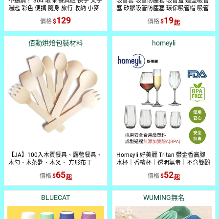
不鏽鋼！ 304 環保 餐具組 筷子 叉子
吸管套 吸管防塵套 吸管蓋 造型吸管
湯匙 彩色 便攜 隨身 旅行 收納 小麥
塞 矽膠吸管防塵塞 環保吸管帽 吸管
盒裝 組合 『無名』 環保開學趣
防塵蓋 適用不鏽鋼玻璃塑膠吸管
129
19
價格
價格
P05117
INS668
佰勳烘焙包裝材料
homeyli
【JA】100入木質餐具、露營餐具、
Homeyli 好美麗 Tritan 鬱金香高腳
木勺、木茶匙、木叉、 方形布丁
水杯｜香檳杯｜透明無毒｜不含雙酚
匙、環保餐具、餐具組、大小湯匙、
A｜耐摔環保｜極簡風格設計
65
52
價格
價格
大小叉子、便攜餐具、外出餐具、北
歐風、簡約家用餐具、精緻小餐具、
一次性餐具、樺木材質、免洗餐具
BLUECAT
WUMING無名
【APP滿額下單10%點數(單一帳號
最高1500點)】8/31止