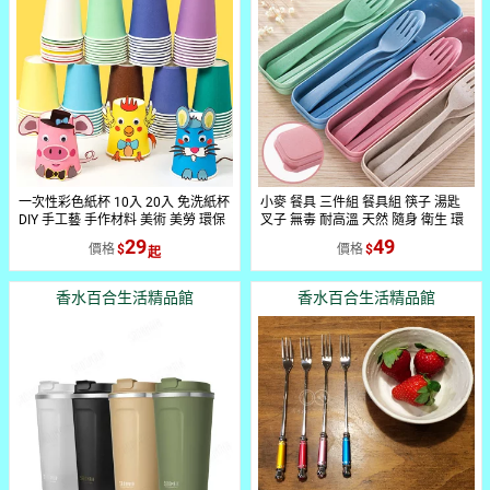
一次性彩色紙杯 10入 20入 免洗紙杯
小麥 餐具 三件組 餐具組 筷子 湯匙
DIY 手工藝 手作材料 美術 美勞 環保
叉子 無毒 耐高溫 天然 隨身 衛生 環
【BlueCat】【RH1433】
保 外出 野餐 露營 旅行 『無名』 環
29
49
價格
價格
保開學趣 N05113
香水百合生活精品館
香水百合生活精品館