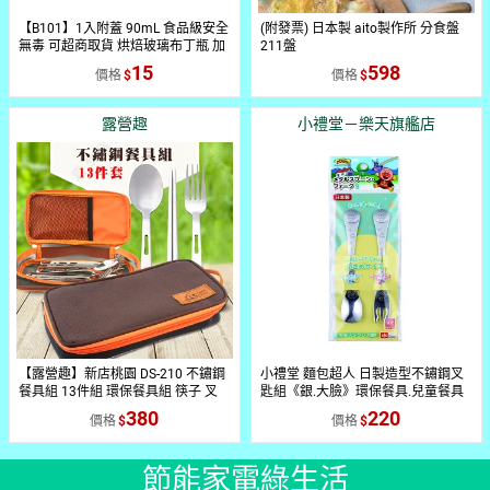
【B101】1入附蓋 90mL 食品級安全
(附發票) 日本製 aito製作所 分食盤
無毒 可超商取貨 烘焙玻璃布丁瓶 加
211盤
厚 玻璃杯 布丁瓶 乳酪杯 帶蓋奶酪瓶
15
598
價格
價格
果凍杯 牛奶瓶 小保羅瓶 可進烤箱 隔
水加熱 烤布蕾【APP滿額下單10%
點數(單一帳號最高1500點)】8/31
露營趣
小禮堂－樂天旗艦店
止
【露營趣】新店桃園 DS-210 不鏽鋼
小禮堂 麵包超人 日製造型不鏽鋼叉
餐具組 13件組 環保餐具組 筷子 叉
匙組《銀.大臉》環保餐具.兒童餐具
子 湯匙 便攜式餐具 露營 野餐
380
220
價格
價格
節能家電綠生活