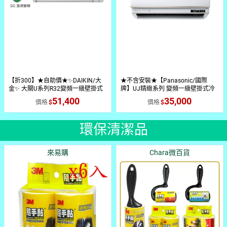
【折300】★自助價★✨DAIKIN/大
★不含安裝★【Panasonic/國際
金✨ 大關U系列R32變頻一級壁掛式
牌】UJ精緻系列 變頻一級壁掛式冷
冷暖型 RXV50UVLT/FTXV50UVLT
暖氣 CU-UJ36BHA2/CS-UJ36BA2
51,400
35,000
價格
價格
環保清潔品
來易購
Chara微百貨