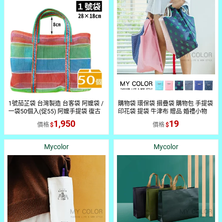
1號茄芷袋 台灣製造 台客袋 阿嬤袋 /
購物袋 環保袋 摺疊袋 購物包 手提袋
一袋50個入(促55) 阿嬤手提袋 復古
印花袋 提袋 牛津布 贈品 婚禮小物
手提袋 MIT 台灣LV 尼龍袋 TW 傳統
環保提袋 便利袋 袋子 可折疊 環保購
1,950
19
價格
價格
嘎嘰
物袋♚MY COLOR♚【B044】
Mycolor
Mycolor