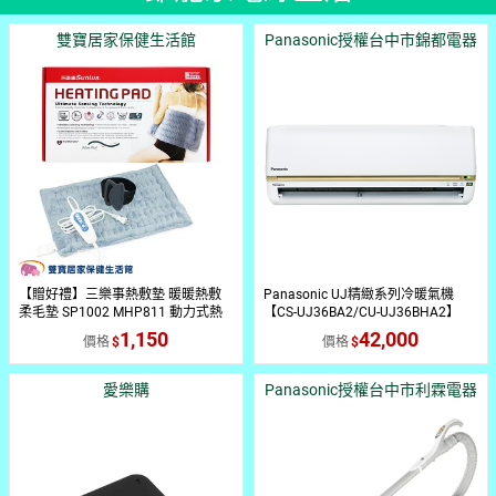
雙寶居家保健生活館
Panasonic授權台中市錦都電器
【贈好禮】三樂事熱敷墊 暖暖熱敷
Panasonic UJ精緻系列冷暖氣機
柔毛墊 SP1002 MHP811 動力式熱
【CS-UJ36BA2/CU-UJ36BHA2】
敷墊 電熱毯 電毯
【台中配送免運含基本安裝】 【專
1,150
42,000
價格
價格
業團隊施工】
愛樂購
Panasonic授權台中市利霖電器