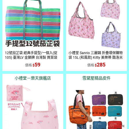
12號茄芷袋 經典手提型/一個入(促
小禮堂 Sanrio 三麗鷗 折疊環保購物
105) 臺灣LV 金獅牌 台灣製 買菜袋
袋 15L (和風款) Kitty 美樂蒂 酷洛米
子 MIT 復古袋 TW 復古手提袋 傳統
59
285
價格
價格
袋 買菜袋 尼龍袋【APP滿額下單
10%點數(單一帳號最高1500點)】
8/31止
小禮堂－樂天旗艦店
雪黛屋精品皮件