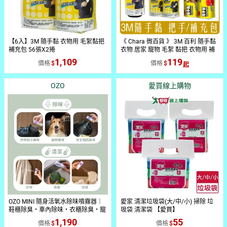
【6入】3M 隨手黏 衣物用 毛絮黏把
《 Chara 微百貨 》 3M 百利 隨手黏
補充包 56張X2捲
衣物 居家 寵物 毛絮 黏把 衣物用 補
充包 56張 70張 團購 批發
1,109
119
價格
價格
OZO
愛買線上購物
OZO MINI 隨身活氧水除味噴霧器｜
愛家 清潔垃圾袋(大/中/小) 掃除 垃
鞋櫃除臭・車內除味・衣櫃除臭・寵
圾袋 清潔袋 【愛買】
物空間異味管理｜輕巧便攜 |SGS檢
1,190
55
價格
價格
測對特定菌種具抑制效果|