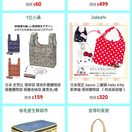
入 紅)
｜APP下單最高再賺22%點數
60
499
價格
價格
Y比小鼻
Zakkafe
日本 史努比 環保袋 環保折疊購物袋
日本限定 Sanrio 三麗鷗 Hello Kitty
摺疊購物袋 摺疊收納袋 藏青色/橘
凱蒂貓 環保購物袋 《 附收納袋喔 》
色/灰色 (現貨) ❤️ㄚ比小鼻❤️
★ 夢想家精品家飾 ★
159
320
價格
價格
裕毛屋生鮮超市
宜得利家居