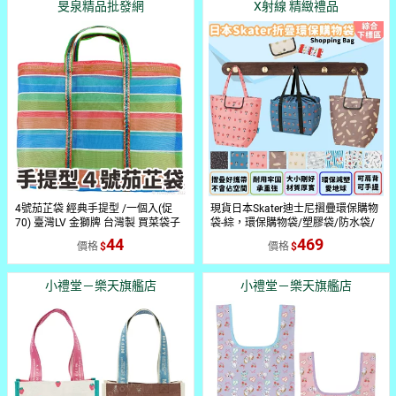
旻泉精品批發網
X射線 精緻禮品
4號茄芷袋 經典手提型 /一個入(促
現貨日本Skater迪士尼摺疊環保購物
70) 臺灣LV 金獅牌 台灣製 買菜袋子
袋-綜，環保購物袋/塑膠袋/防水袋/
MIT 復古袋 TW 復古手提袋 傳統袋
補貨袋/收納袋/折疊購物袋，X射線
44
469
價格
價格
買菜袋 尼龍袋
【C500411】
小禮堂－樂天旗艦店
小禮堂－樂天旗艦店