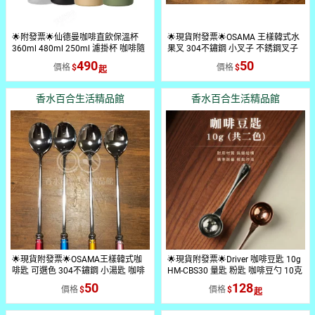
🌟附發票🌟仙德曼咖啡直飲保溫杯
🌟現貨附發票🌟OSAMA 王樣韓式水
360ml 480ml 250ml 濾掛杯 咖啡隨
果叉 304不鏽鋼 小叉子 不銹鋼叉子
行杯 直飲咖啡杯 手拿杯 咖啡保溫杯
環保餐具 點心叉 甜點叉
490
50
價格
價格
咖啡直飲杯 咖啡外帶杯 保溫咖啡杯
飲料杯 隨身杯 隨手杯 仙德曼316咖
啡莊園直飲保溫杯 辦公杯 泡茶杯 水
香水百合生活精品館
香水百合生活精品館
杯 LL482 LL362 LL252 環保杯 飲料
外帶杯 環保隨行杯 保冷杯 保冰杯
🌟現貨附發票🌟OSAMA王樣韓式咖
🌟現貨附發票🌟Driver 咖啡豆匙 10g
啡匙 可選色 304不鏽鋼 小湯匙 咖啡
HM-CBS30 量匙 粉匙 咖啡豆勺 10克
攪拌匙 不銹鋼湯匙 飲料匙 環保餐具
匙 奶粉匙 不銹鋼匙 冰淇淋匙 不鏽鋼
50
128
價格
價格
甜點匙 布丁匙
豆匙 DRIVER豆匙