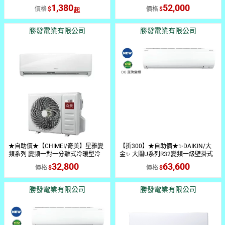
專用 養殖場降溫 大棚通風 免安裝 移
暖氣 CU-UJ63BHA2/CS-UJ63BA2
1,380
52,000
價格
價格
動方便 節能省電
勝發電業有限公司
勝發電業有限公司
★自助價★【CHIMEI/奇美】星雅變
【折300】★自助價★✨DAIKIN/大
頻系列 變頻一對一分離式冷暖型冷
金✨ 大關U系列R32變頻一級壁掛式
氣 RB-S36HA1/RC-S36HA1
冷暖型 RXV71UVLT/FTXV71UVLT
32,800
63,600
價格
價格
勝發電業有限公司
勝發電業有限公司