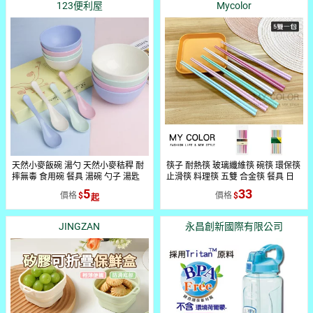
123便利屋
Mycolor
天然小麥飯碗 湯勺 天然小麥秸稈 耐
筷子 耐熱筷 玻璃纖維筷 碗筷 環保筷
摔無毒 食用碗 餐具 湯碗 勺子 湯匙
止滑筷 料理筷 五雙 合金筷 餐具 日
【GE210 DX399】
式筷子 八角筷 六角筷 彩色筷子 北歐
5
33
價格
價格
風 莫蘭迪 八角合金筷♚MY
COLOR♚【J176】
JINGZAN
永昌創新國際有限公司