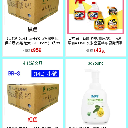
【史代新文具】沅任BR 環保標章 環
日本 第一石鹼 浴室/廚房/家用 清潔
保垃圾袋 黑 超大85X105cm(18入x9
噴霧400ML 衣服 浴室除霉 廚房清潔
包)
柑橘 家用清潔✨現貨+預購✨
959
42
價格
價格
史代新文具
SoYoung