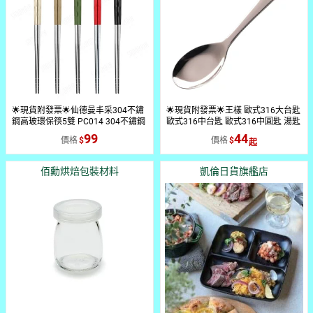
🌟現貨附發票🌟仙德曼丰采304不鏽
🌟現貨附發票🌟王樣 歐式316大台匙
鋼高玻環保筷5雙 PC014 304不鏽鋼
歐式316中台匙 歐式316中圓匙 湯匙
筷 高玻抗菌筷 仙德曼丰采筷 環保筷
匙 不銹鋼匙 萬用匙 飯匙 家用湯匙
99
44
價格
價格
露營筷子 營業用筷子 火鍋筷子 304
兒童匙 便當匙 兒童湯匙 環保餐具 環
不銹鋼筷子 高玻筷 另售 露營筷匙組
保湯匙 外帶湯匙 露營餐具 露營匙 圓
中匙 圓匙 學生湯匙 便當湯匙 另售
佰勳烘焙包裝材料
凱倫日貨旗艦店
學習匙 學習湯匙 副食品匙