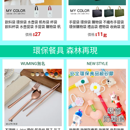
飲料袋 環保袋 水壺袋 帆布袋 杯袋
手提袋 環保袋 購物袋 不織布手提袋
飲料杯袋 水壺提袋 手提袋 購物袋 帆
環保購物袋 禮品袋 禮物袋 收納袋 提
布包 保溫瓶 保溫杯 環保杯 文青 水
袋 日系 手提環保袋♚MY
27
11
價格
價格
杯袋 杯套 大容量 帆布飲料提袋♚MY
COLOR♚【Z162】
COLOR♚【A022-1】
環保餐具 森林再現
WUMING無名
NEW STYLE