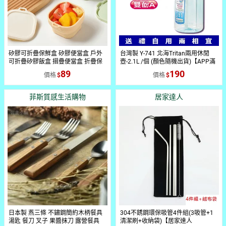
矽膠可折疊保鮮盒 矽膠便當盒 戶外
台灣製 Y-741 北海Tritan兩用休閒
可折疊矽膠飯盒 摺疊便當盒 折疊保
壺-2.1L /個 (顏色隨機出貨)【APP滿
鮮盒 矽膠摺疊碗 微波便當盒 便當盒
額下單10%點數(單一帳號最高1500
89
190
價格
價格
矽膠碗 矽
點)】8/31止
菲斯質感生活購物
居家達人
日本製 燕三條 不鏽鋼簡約木柄餐具
304不銹鋼環保吸管4件組(3吸管+1
湯匙 餐刀 叉子 果醬抹刀 露營餐具
清潔刷+收納袋)【居家達人