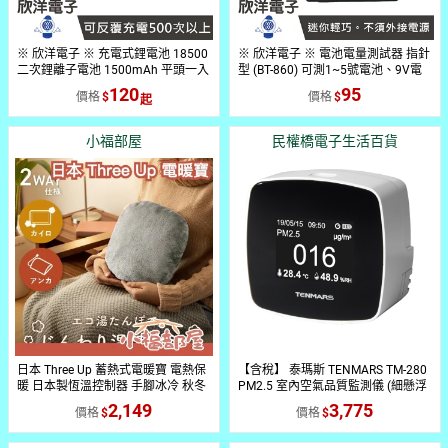
※ 欣洋電子 ※ 充電式鋰電池 18500
※ 欣洋電子 ※ 電池電量測試器 指針
二次鋰離子電池 1500mAh 平頭一入
型 (BT-860) 可測1~5號電池、9V電
(OS-Y185) ｜14500二次鋰離子電池
池、鈕扣電池
120
95
價格
價格
800mAh 凸頭一入 (OS-Y145) 適用
充電式手電筒 頭燈 隨身果汁機 攪拌
器
小福部屋
民權橋電子生活百貨
日本 Three Up 蓄熱式電暖寶 電熱保
【含稅】 泰瑪斯 TENMARS TM-280
暖 日本製恆溫控制器 手腳冰冷 秋冬
PM2.5 室內空氣品質監測儀 (細懸浮
必備 湯婆子 暖水袋 蓄熱4-8小時
微粒檢測) 溫度 濕度 檢測器
2,149
3,775
價格
價格
【小福部屋】