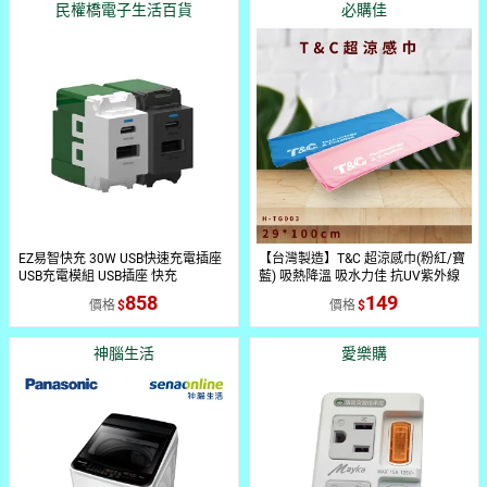
民權橋電子生活百貨
必購佳
EZ易智快充 30W USB快速充電插座
【台灣製造】T&C 超涼感巾(粉紅/寶
USB充電模組 USB插座 快充
藍) 吸熱降溫 吸水力佳 抗UV紫外線
PWUC30AC PGUC30AC
SGS認證 冰涼巾 領巾 H-TG003-
858
149
價格
價格
神腦生活
愛樂購