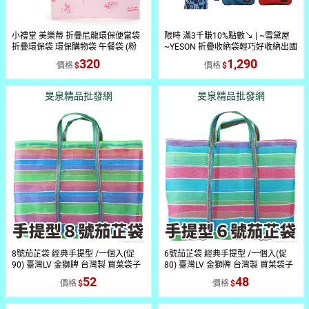
小禮堂 美樂蒂 折疊尼龍環保便當袋
限時 滿3千賺10%點數↘ | ~雪黛屋
折疊環保袋 環保購物袋 午餐袋 (粉
~YESON 折疊收納袋輕巧好收納出國
湯匙)
備用環保購物袋可外掛行李箱拉桿上
320
1,290
價格
價格
併用MIT製高品超輕防水尼龍布
Y6657
旻泉精品批發網
旻泉精品批發網
8號茄芷袋 經典手提型 /一個入(促
6號茄芷袋 經典手提型 /一個入(促
90) 臺灣LV 金獅牌 台灣製 買菜袋子
80) 臺灣LV 金獅牌 台灣製 買菜袋子
MIT 復古袋 TW 復古手提袋 傳統袋
MIT 復古袋 TW 復古手提袋 傳統袋
52
48
價格
價格
買菜袋 尼龍袋
買菜袋 尼龍袋