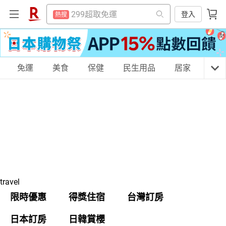
賺點樂翻天
熱搜
299超取免運
登入
熱搜
平板電腦
熱搜
賺點樂翻天
熱搜
吹風機
熱搜
平板電腦
熱搜
電子閱讀器
購物網分類
免運
美食
保健
民生用品
居家
3C
熱搜
吹風機
熱搜
床架
熱搜
電子閱讀器
熱搜
微波爐
熱搜
床架
天天免運
美食蛋糕
養生保健
民生用品
熱搜
抽7777點
熱搜
微波爐
熱搜
熱門飯店推薦
熱搜
抽7777點
熱搜
居家生活
3C家電
運動休閒
親子玩具
熱門飯店推薦
熱搜
travel
限時優惠
得獎住宿
台灣訂房
女裝
男裝
化妝保養
情趣用品
日本訂房
日韓賞櫻