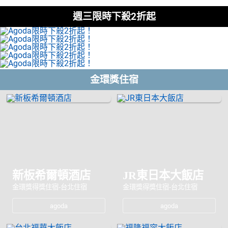
週三限時下殺2折起
日本購物
電子/紙本書
HOT
金環獎住宿
新板希爾頓酒店
JR東日本大飯店
金環獎得獎住宿-台北住宿
金環獎得獎住宿-台北住宿
agoda
agoda