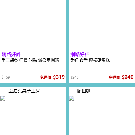
網路好評
網路好評
手工餅乾 運費 甜點 辦公室團購
免運 食手 檸檬磅蛋糕
319
240
459
240
免運價
免運價
亞尼克菓子工房
蘭山麵
20
倍
點數