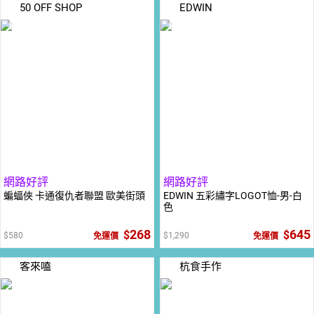
50 OFF SHOP
EDWIN
5
倍
5
倍
點數
點數
網路好評
網路好評
蝙蝠俠 卡通復仇者聯盟 歐美街頭
EDWIN 五彩繡字LOGOT恤-男-白
色
268
645
580
1,290
免運價
免運價
客來嗑
杭食手作