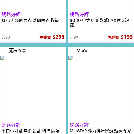
網路好評
網路好評
背心 無鋼圈內衣 瑜珈內衣 胸墊
BOBO 中大尺碼 鬆緊綁帶休閒短
褲
295
199
590
199
免運價
免運價
魔法ｅ裳
Miu's
網路好評
網路好評
平口小可愛 無縫 設計 胸墊 魔法
MIUSTAR 彈力排汗運動 短褲 預購