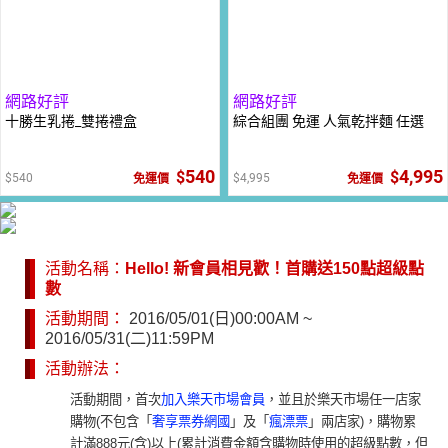
網路好評
網路好評
十勝生乳捲_雙捲禮盒
綜合組團 免運 人氣乾拌麵 任選
540
4,995
540
4,995
免運價
免運價
活動名稱：
Hello! 新會員相見歡！首購送150點超級點
數
活動期間：
2016/05/01(日)00:00AM ~
2016/05/31(二)11:59PM
活動辦法：
活動期間，首次
加入樂天市場會員
，並且於樂天市場任一店家
購物(不包含「
奢享票券網國
」及「
瘋漂票
」兩店家)，購物累
計滿888元(含)以上(累計消費金額含購物時使用的超級點數，但