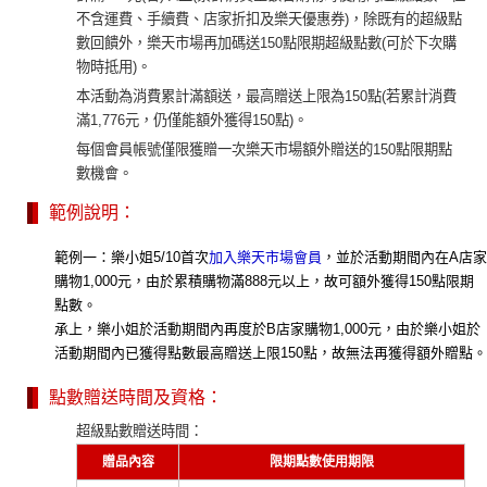
不含運費、手續費、店家折扣及樂天優惠券)，除既有的超級點
數回饋外，樂天市場再加碼送150點限期超級點數(可於下次購
物時抵用)。
本活動為消費累計滿額送，最高贈送上限為150點(若累計消費
滿1,776元，仍僅能額外獲得150點)。
每個會員帳號僅限獲贈一次樂天市場額外贈送的150點限期點
數機會。
範例說明：
範例一：樂小姐5/10首次
加入樂天市場會員
，並於活動期間內在A店家
購物1,000元，由於累積購物滿888元以上，故可額外獲得150點限期
點數。
承上，樂小姐於活動期間內再度於B店家購物1,000元，由於樂小姐於
活動期間內已獲得點數最高贈送上限150點，故無法再獲得額外贈點。
點數贈送時間及資格：
超級點數贈送時間：
贈品內容
限期點數使用期限