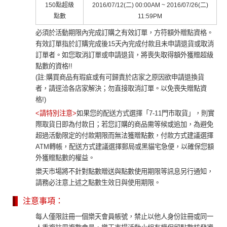
150點超級
2016/07/12(二) 00:00AM ~ 2016/07/26(二)
點數
11:59PM
必須於活動期限內完成訂購之有效訂單，方符額外贈點資格。
有效訂單指於訂購完成後15天內完成付款且未申請退貨或取消
訂單者。如您取消訂單或申請退貨，將喪失取得額外獲贈超級
點數的資格!!
(註:購買商品有瑕疵或有可歸責於店家之原因欲申請退換貨
者，請逕洽各店家解決；勿直接取消訂單。以免喪失贈點資
格!)
<請特別注意>
如果您的配送方式選擇「7-11門市取貨」，則實
際取貨日即為付款日；若您訂購的商品需等候或追加，為避免
超過活動限定的付款期限而無法獲贈點數，付款方式建議選擇
ATM轉帳，配送方式建議選擇郵局或黑貓宅急便，以確保您額
外獲贈點數的權益。
樂天市場將不針對點數贈送與點數使用期限等訊息另行通知，
請務必注意上述之點數生效日與使用期限。
注意事項：
每人僅限註冊一個樂天會員帳號，禁止以他人身份註冊或同一