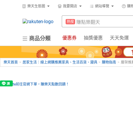
防颱專區
熱搜
樂天生態圈
我要開店
網站導覽
購
299超取免運
熱搜
賺點樂翻天
熱搜
微波爐
熱搜
防颱專區
熱搜
優惠券
抽獎優惠
天天免運
商品分類
吹風機
熱搜
299超取免運
熱搜
電子閱讀器
熱搜
微波爐
熱搜
平板電腦
熱搜
樂天首頁
>
居家生活：線上網購推薦家具、生活百貨、寢具
>
購物指南
>
層架推
吹風機
熱搜
床架
熱搜
電子閱讀器
熱搜
點數10%
熱搜
平板電腦
熱搜
熱門飯店推薦
熱搜
床架
熱搜
點數10%
熱搜
熱門飯店推薦
熱搜