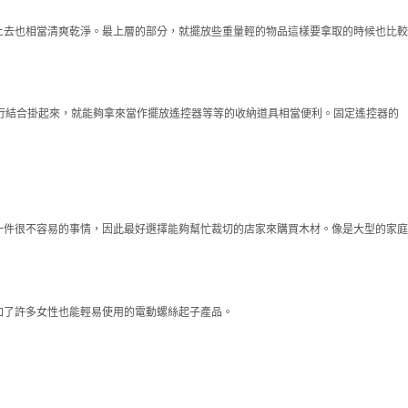
上去也相當清爽乾淨。最上層的部分，就擺放些重量輕的物品這樣要拿取的時候也比較
行結合掛起來，就能夠拿來當作擺放遙控器等等的收納道具相當便利。固定遙控器的
一件很不容易的事情，因此最好選擇能夠幫忙裁切的店家來購買木材。像是大型的家庭
加了許多女性也能輕易使用的電動螺絲起子產品。