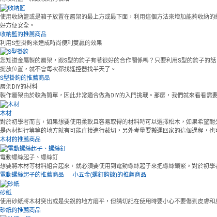
使用收納籃或是箱子放置在層架的最上方或最下面，利用這個方法來增加能夠收納的
好方便安全。
收納籃的推薦商品
利用S型掛鉤來達成時尚便利雙贏的效果
您知道金屬製的層架，跟S型的鉤子有著很好的合作關係嗎？只要利用S型的鉤子的
擺放位置，就不會每次都找遙控器找半天了。
S型掛鉤的推薦商品
層架DIY的材料
製作層架由於較為簡單，因此非常適合做為DIY的入門挑戰。那麼，我們就來看看需
木材
對於初學者而言，如果想要使用柔軟且容易取得的材料時可以選擇松木，如果希望耐
是內材料行等等的地方就有可能直接進行裁切，另外考量要搬運回家的這個過程，也
木材的推薦商品
電動螺絲起子、螺絲釘
想要將木材等材料組合起來，就必須要使用到電動螺絲起子來把螺絲鎖緊。對於初學
電動螺絲起子的推薦商品
小五金(螺釘鈎鍊)的推薦商品
砂紙
使用砂紙將木材突出或是尖銳的地方磨平，但請切記在使用時要小心不要傷到皮膚和
砂紙的推薦商品