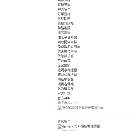
購物流程
會員等級
中獎名單
訂單查詢
常見問題
退換貨須知
聯絡客服
開店專區
開店平台介紹
索取開店資料
免費報名說明會
樂天數位學院
政策與規範
平台政策
店家規範
違規事件通報
智財侵權檢舉
隱私權保護
消費者保護
防詐騙提醒
官方社群
官方APP
樂天市場APP
資訊安全