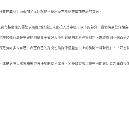
只要在成品上面追加了這個就能呈現出復古風格來增加成品的質感。
究竟有甚麼樣的優點以及魔力讓這些人都投入其中呢？以下的部分，我們將為您介紹自
的時候進行清楚準確的測量並準備好大小相對應的木材等等材料，就能得到一個百分
肯定有許多人有著「希望自己的房間也能夠像這些圖片上的房間一樣時尚」、「好想
，或是消除日常累積壓力時使用的便利家具。另外自製層架還有可能會比去外面直接