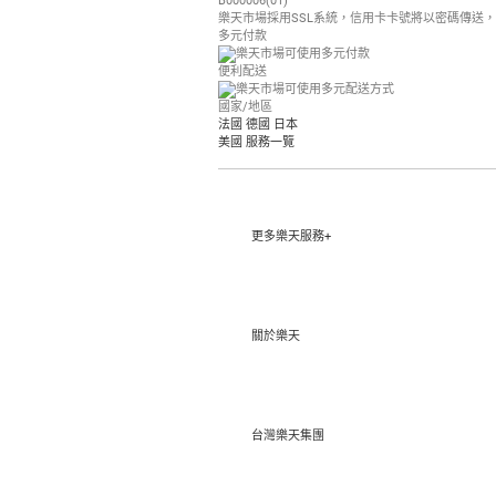
B000006(01)
樂天市場採用SSL系統，信用卡卡號將以密碼傳送
多元付款
便利配送
國家/地區
法國
德國
日本
美國
服務一覽
更多樂天服務+
關於樂天
台灣樂天集團