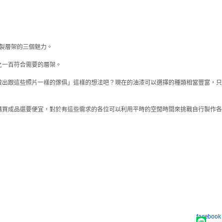
製層架的三個魅力。
之一百符合需要的層架。
做出跟這些照片一樣的傢俱」這樣的想法吧？現在的油漆可以選擇的種類相當豐富，只
購買成品還要便宜，對於有這些需求的各位可以利用平時的空閒時間來挑戰自行製作各
facebook