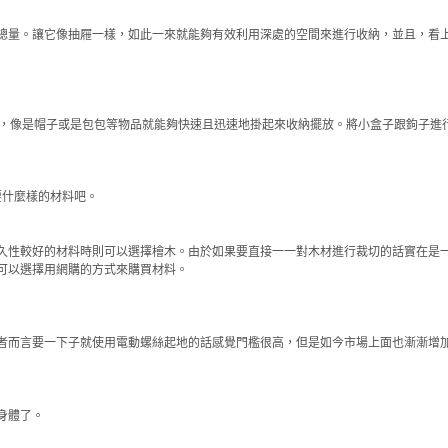
總量。讓它像抽屜一樣，如此一來就能夠有效利用深處的空間來進行收納，並且，看
話，像是帽子或是包包等物品就能夠快速且迅速地掛起來收納擺放。將小盒子跟鉤子進
要什麼樣的材料吧。
久性較好的材料時則可以選擇檜木。由於如果要直接一一對木材進行裁切的話實在是
可以選擇用網購的方式來購買材料。
者而言要一下子就使用電動螺絲起地的話感覺門檻很高，但是如今市場上面也漸漸增
身體了。