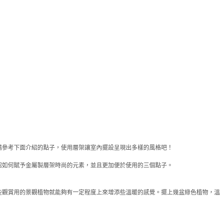
請參考下面介紹的點子，使用層架讓室內擺設呈現出多樣的風格吧！
紹如何賦予金屬製層架時尚的元素，並且更加便於使用的三個點子。
些觀賞用的景觀植物就能夠有一定程度上來增添些溫暖的感覺。擺上幾盆綠色植物，溫