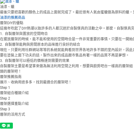
油漆、蠟
最後只要把喜歡的顏色上的成品上面就完成了。最近很有人氣由蜜蠟做為原料的蠟，
油漆的推薦商品
層架DIY的優點
這幾年吹起了DIY熱潮以致許多的人都沉迷於自製傢具的活動之中。那麼，自製傢具
1. 自製層架與置放的空間吻合
在擺放層架的時候，能不能和使用的空間吻合是一件非常重要的事情。只要在一開始
2. 自製層架能夠與房間原本的品味進行良好的結合
現在，只要利用社群網站等等的系統就能夠看到世界各地許多不錯的室內設計，因此
要在塗裝上面下功夫的話，製作出來的成品跟市售品有著一樣的品質不再是夢想。
3. 自製層架可以極低的價格達到需要的效果
自製層架主要是希望拿來做為無法利用空間之利用，想要與廚房吧台一樣高的層架組
類的層架吧！
層架推薦指南
展示、收納用途多多，找到最適合的層架吧！
Step
1
層架組合種類介紹
Step
2
層架選擇重點介紹
Step
3
層架的活用方式