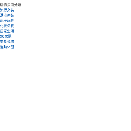
購物指南分類
流行女裝
潮流男裝
親子玩具
化妝保養
居家生活
3C家電
美食蛋糕
運動休閒