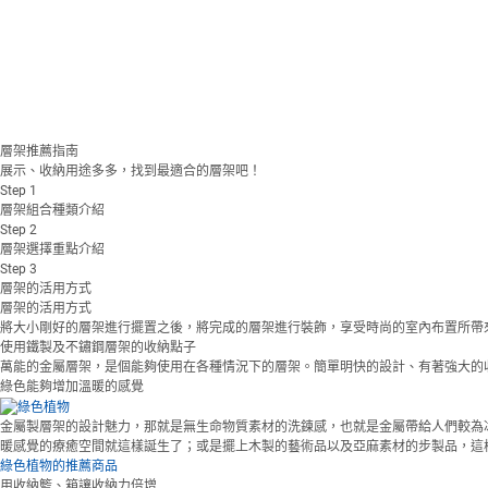
層架推薦指南
展示、收納用途多多，找到最適合的層架吧！
Step
1
層架組合種類介紹
Step
2
層架選擇重點介紹
Step
3
層架的活用方式
層架的活用方式
將大小剛好的層架進行擺置之後，將完成的層架進行裝飾，享受時尚的室內布置所帶
使用鐵製及不鏽鋼層架的收納點子
萬能的金屬層架，是個能夠使用在各種情況下的層架。簡單明快的設計、有著強大的
綠色能夠增加溫暖的感覺
金屬製層架的設計魅力，那就是無生命物質素材的洗鍊感，也就是金屬帶給人們較為
暖感覺的療癒空間就這樣誕生了；或是擺上木製的藝術品以及亞麻素材的步製品，這
綠色植物的推薦商品
用收納籃、箱讓收納力倍增