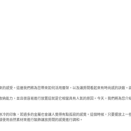
來的感受。這邊我們將為您帶來如何活用層架，以及讓房間看起來有時尚感的訣竅。
收納能力，並且很容易進行放置這就是它相當具有人氣的原因。今天，我們將為您介
冰冷的印象，若過多的金屬也會讓人覺得有點孤寂的感覺。這個時候，只要擺放上一
樣使用自然素材來進行裝飾讓放房間的感覺進行調和。