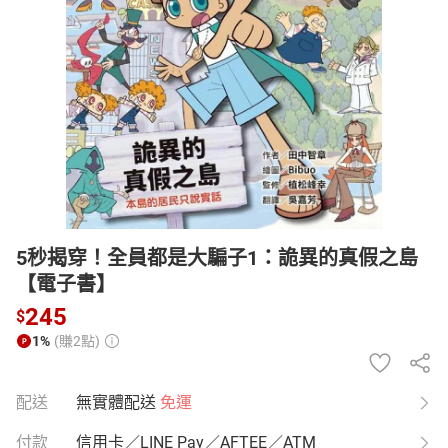
日本購物
電子/紙本書
HOT
5秒揭穿！全員都是大騙子1：詭異的真假之島
【電子書】
245
$
1%
(賺2點)
配送
無實體配送
免運
付款
信用卡／LINE Pay／AFTEE／ATM