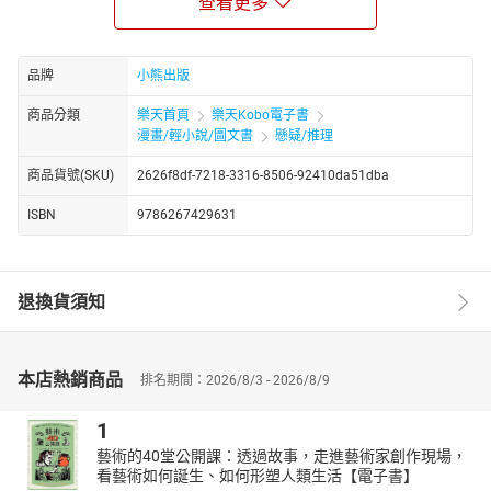
查看更多
究竟誰說真話、誰說假話？
＼運用科學、數學和推理，洞悉謊言揭穿真相！／
跟著故事主角一起打敗黑暗勢力，逃出生天！
品牌
小熊出版
★【科學偵探謎野真實】系列作者群之一「田中智章」的全新推理
商品分類
樂天首頁
樂天Kobo電子書
小說。
漫畫/輕小說/圖文書
懸疑/推理
★「世界謎題設計比賽」得獎作家「植松峰幸」監修。
★40則巧妙的謊言，瞬間破解大玩話術、數字、視覺的詐騙手法。
商品貨號(SKU)
2626f8df-7218-3316-8506-92410da51dba
★符合108課綱跨領域、閱讀素養與媒體識讀的核心能力養成。
ISBN
9786267429631
在詐騙和假消息充斥的世界裡，你需要識破謊言的能力！
故事從男孩真實和他的夥伴庫洛漂流到「真假之島」開始！島上的
居民看似良善，實則個個都是大騙子，從胡言亂語的小兄妹、招搖
撞騙的商人、亂敲竹槓的旅館老闆、黑心賭場的發牌員，到罔顧真
退換貨須知
相的記者、偵探，甚至科學家……無不口若懸河，大玩話術、數字、
視覺等騙人的手段，企圖將真實和庫洛困在島上永遠不得離開。
真實的善良正直讓他每次都差點上當，幸好在機靈的庫洛提點下，
本店熱銷商品
排名期間：2026/8/3 - 2026/8/9
學會保持冷靜，運用數學、科學、邏輯推理，即可瞬間識破島民似
是而非、以假亂真的騙術，例如：
1
•商人推銷手法：「面紙大特價，平常一盒200抽要價180元，
藝術的40堂公開課：透過故事，走進藝術家創作現場，
今天一盒150抽只要150元！」
看藝術如何誕生、如何形塑人類生活【電子書】