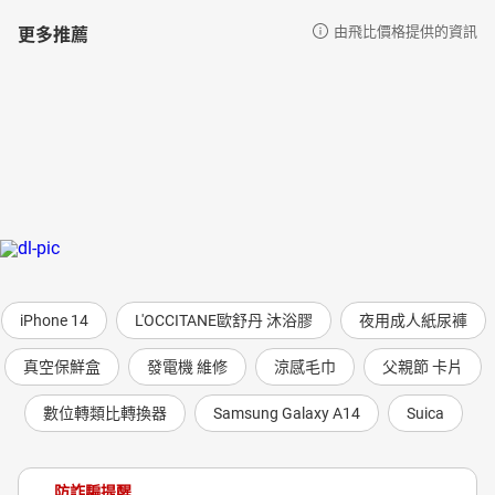
更多推薦
由飛比價格提供的資訊
iPhone 14
L'OCCITANE歐舒丹 沐浴膠
夜用成人紙尿褲
真空保鮮盒
發電機 維修
涼感毛巾
父親節 卡片
數位轉類比轉換器
Samsung Galaxy A14
Suica
防詐騙提醒