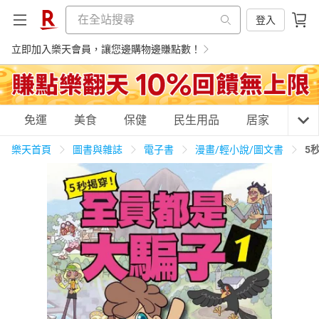
登入
立即加入樂天會員，讓您邊購物邊賺點數！
購物網分類
免運
美食
保健
民生用品
居家
3C
樂天首頁
圖書與雜誌
電子書
漫畫/輕小說/圖文書
5
天天免運
美食蛋糕
養生保健
民生用品
居家生活
3C家電
運動休閒
親子玩具
女裝
男裝
化妝保養
情趣用品