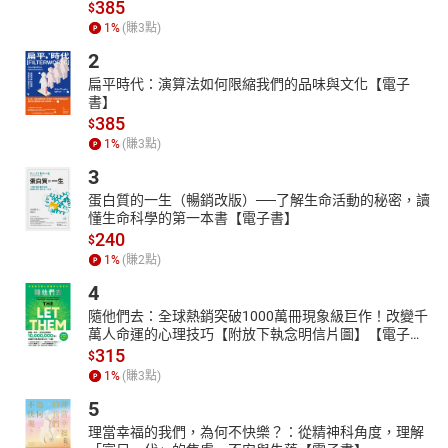
385
•黑心賭場伎倆：「投擲兩枚硬幣，會出現正正、正反、反反三
$
1
%
(賺
3
點)
種情況。請決定你們要賭正正還是反反，如果擲出正反就是我贏，
如果都沒有猜中雙方就平手。」
2
•嫌犯偽造證詞：「我在海邊看海待了很長一段時間，停在港口
扁平時代：演算法如何限縮我們的品味與文化【電子
的船隻側面原本看得到海鷗圖案，後來因為漲潮，海鷗圖案就隱沒
書】
在大海裡了。」
385
$
【庫洛提點】運用數學、科學、邏輯推理——
1
%
(賺
3
點)
• 先算一算價格，每一抽分別是幾元呢？
3
• 仔細想一想每種情況出現的機率哦！
蛋白質的一生（暢銷改版）──了解生命活動的秘密，讀
• 漲潮之後，浮在海上的船會有變化嗎？
懂生命科學的第一本書【電子書】
當你洞悉謊言時，隨之的黑暗勢力也將消失！
240
$
在揭露騙局的過程中，真實和庫洛發現，這些島民並非出於本意欺
1
%
(賺
2
點)
騙，而是受到強大的黑暗勢力控制所迫……究竟，真實和庫洛是否能
4
擊敗黑暗勢力，重建人與人之間的信任？一直以來被視為異類、個
隨他們去：全球熱銷突破1000萬冊現象級巨作！改變千
性多疑的庫洛，能否與始終善良正直、相信他人的真實，成為彼此
萬人命運的心理技巧【附放下執念明信片圖】【電子
最信賴的夥伴？
書】
315
$
趣味巧妙的謊言情節，結合機智的問答對決。
1
%
(賺
3
點)
全書共設計40則謊言謎題，涉及自然、數學、魔術、錯覺等各方面
5
常識。打開這本解謎之書，讀者彷彿成為主角踏上詭異的真假之
理當幸福的我們，為何不快樂？：從精神科角度，理解
島，在重重危機中，必須時刻保持頭腦清晰。到處都是騙子的「真