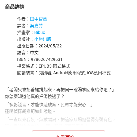
商品詳情
作者：
田中智章
譯者：
吳嘉芳
插畫家：
Bibuo
出版社：
小熊出版
出版日期：2024/05/22
語言：中文
ISBN：9786267429631
檔案格式：EPUB3-固式格式
閱讀裝置：閱讀器, Android應用程式, iOS應用程式
「老闆只會把蒼蠅撈起來，再把同一碗湯拿回來給你吧？」
你怎麼知道他真的把湯換過了？
「多虧謊言，才能快速破案，民眾才能安心。」
迷糊偵探胡推莉如此說道。
「一直以來我設下無數騙局，把這家賭場經營得有聲有色，
現在竟被這小鬼給…… 啊！我好想再騙更多人。」
詭異的真假之島上，人人都是大騙子