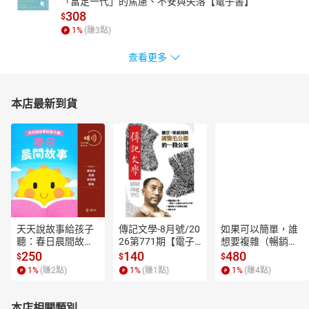
「富足一代」的焦慮、不安與失落【電子書】
假之島」就像實境機智問答節目或密室逃脫遊戲，一旦答案錯誤就
308
$
無法前進，甚至須遭受懲罰，但只要善用推理分析能力，即可瞬間
1
%
(賺
3
點)
破解騙局逃出生天！讓我們跟隨真實和庫洛，運用閱讀力、學科能
力，以及邏輯思維，從細節中揭開謊言的黑幕吧！
查看更多
※「5秒揭穿！全員都是大騙子」系列：
《5秒揭穿！全員都是大騙子1：詭異的真假之島》
本店最新到貨
《5秒揭穿！全員都是大騙子2：陰森的殭屍遊樂園》
天天說故事給孩子
傳記文學-8月號/20
如果可以簡單，誰
聽：春日晨間故事
26第771期【電子
想要複雜（暢銷經
【有聲書】
書】
典新編版）【電子
250
140
480
$
$
$
書】
1
%
(賺
2
點)
1
%
(賺
1
點)
1
%
(賺
4
點)
本店相關類別