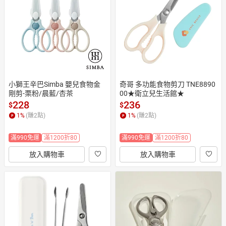
日本購物
電子/紙本書
HOT
小獅王辛巴Simba 嬰兒食物金
奇哥 多功能食物剪刀 TNE8890
剛剪-栗粉/晨藍/杏茶
00★衛立兒生活館★
228
236
$
$
1
%
(賺
2
點)
1
%
(賺
2
點)
滿990免運
滿1200折80
滿990免運
滿1200折80
放入購物車
放入購物車