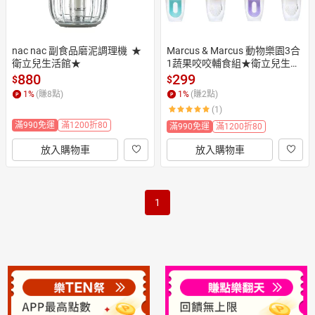
nac nac 副食品磨泥調理機  ★
Marcus & Marcus 動物樂園3合
衛立兒生活館★
1蔬果咬咬輔食組★衛立兒生活
館★
880
299
$
$
1
%
(賺
8
點)
1
%
(賺
2
點)
(1)
滿990免運
滿1200折80
滿990免運
滿1200折80
放入購物車
放入購物車
1