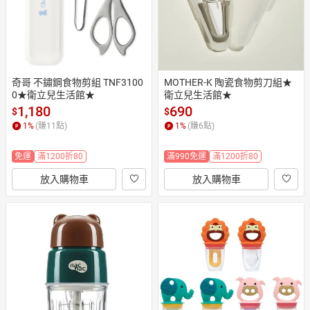
奇哥 不鏽鋼食物剪組 TNF3100
MOTHER-K 陶瓷食物剪刀組★
0★衛立兒生活館★
衛立兒生活館★
1,180
690
$
$
1
%
(賺
11
點)
1
%
(賺
6
點)
免運
滿1200折80
滿990免運
滿1200折80
放入購物車
放入購物車