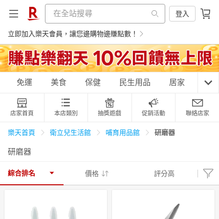
登入
立即加入樂天會員，讓您邊購物邊賺點數！
購物網分類
免運
美食
保健
民生用品
居家
3C
店家首頁
本店類別
抽獎遊戲
促銷活動
聯絡店家
天天免運
美食蛋糕
養生保健
民生用品
研磨器
樂天首頁
衛立兒生活館
哺育用品館
研磨器
居家生活
3C家電
運動休閒
親子玩具
綜合排名
價格
評分高
女裝
男裝
化妝保養
情趣用品