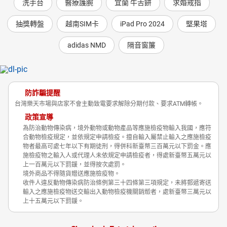
洗手台
醫療護腕
宜蘭 牛舌餅
求婚戒指
抽獎轉盤
越南SIM卡
iPad Pro 2024
堅果塔
adidas NMD
隔音窗簾
防詐騙提醒
台灣樂天市場與店家不會主動致電要求解除分期付款、要求ATM轉帳。
政策宣導
為防治動物傳染病，境外動物或動物產品等應施檢疫物輸入我國，應符
合動物檢疫規定，並依規定申請檢疫。擅自輸入屬禁止輸入之應施檢疫
物者最高可處七年以下有期徒刑，得併科新臺幣三百萬元以下罰金。應
施檢疫物之輸入人或代理人未依規定申請檢疫者，得處新臺幣五萬元以
上一百萬元以下罰鍰，並得按次處罰。
境外商品不得隨貨贈送應施檢疫物。
收件人違反動物傳染病防治條例第三十四條第三項規定，未將郵遞寄送
輸入之應施檢疫物送交輸出入動物檢疫機關銷燬者，處新臺幣三萬元以
上十五萬元以下罰鍰。