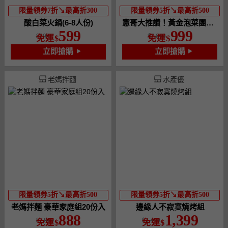
限量領券7折↘最高折300
限量領券5折↘最高折500
酸白菜火鍋(6-8人份)
憲哥大推讚！黃金泡菜團購組
599
999
599
2,040
免運
免運
立即搶購
立即搶購
老媽拌麵
水產優
限量領券5折↘最高折500
限量領券5折↘最高折500
老媽拌麵 豪華家庭組20份入
邊緣人不寂寞燒烤組
888
1,399
1,850
1,499
免運
免運