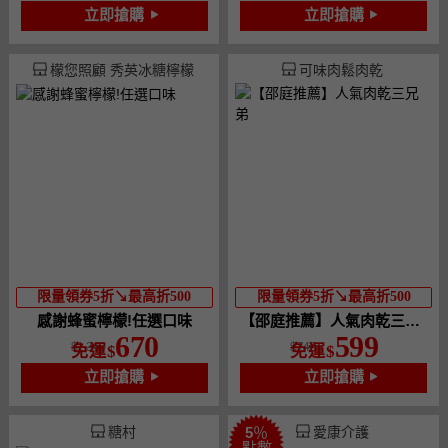
立即搶購
立即搶購
檬您照顧 秀英冰糖檸檬
可味肉鬆肉乾
限量領券5折↘最高折500
限量領券5折↘最高折500
感謝蜂蜜檸檬!任選口味
【邵庭推薦】人氣肉乾三兄弟
670
599
1,340
748
免運
免運
立即搶購
立即搶購
糖村
愛康介護
5
％
點數