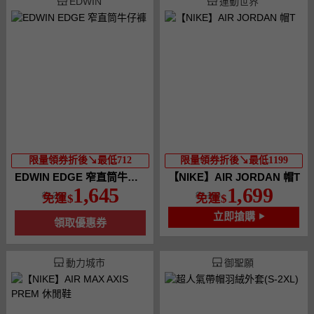
EDWIN
運動世界
限量領券折後↘最低712
限量領券折後↘最低1199
EDWIN EDGE 窄直筒牛仔褲
【NIKE】AIR JORDAN 帽T
1,645
1,699
3,290
2,180
免運
免運
立即搶購
領取優惠券
動力城市
御聖願