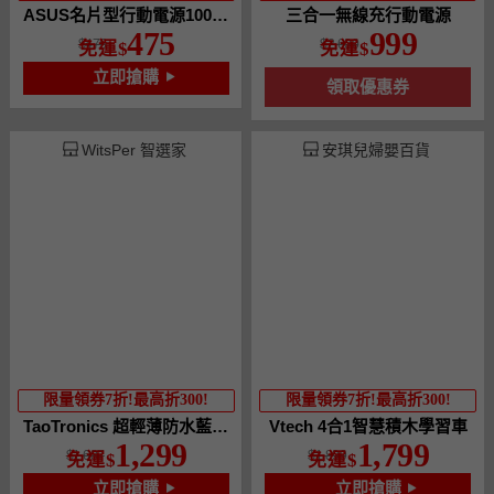
ASUS名片型行動電源10050mAh
三合一無線充行動電源
475
999
475
2,600
免運
免運
立即搶購
領取優惠券
WitsPer 智選家
安琪兒婦嬰百貨
限量領券7折!最高折300!
限量領券7折!最高折300!
TaoTronics 超輕薄防水藍芽喇叭
Vtech 4合1智慧積木學習車
1,299
1,799
1,687
1,899
免運
免運
立即搶購
立即搶購