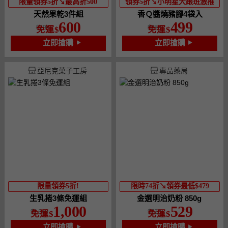
限量領券5折↘最高折500
領券5折↘小明星大跟班激推
天然果乾3件組
香Ｑ醬燒豬腳4袋入
600
499
900
550
免運
免運
立即搶購
立即搶購
亞尼克菓子工房
專品藥局
限量領券5折!
限時74折↘領券最低$479
生乳捲3條免運組
金選明治奶粉 850g
1,000
529
1,340
529
免運
免運
立即搶購
立即搶購