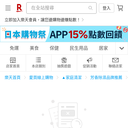
登入
立即加入樂天會員，讓您邊購物邊賺點數！
購物網分類
免運
美食
保健
民生用品
居家
3C
店家首頁
本店類別
抽獎遊戲
促銷活動
聯絡店家
天天免運
美食蛋糕
養生保健
民生用品
樂天首頁
愛買線上購物
▲家庭清潔
芳香除濕品牌推薦
居家生活
3C家電
運動休閒
親子玩具
女裝
男裝
化妝保養
情趣用品